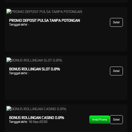
PROMO DEPOSIT PULSA TANPA POTONGAN
Detail
Tanggal akhir:
-
BONUS ROLLINGAN SLOT 0.8%
Detail
Tanggal akhir:
-
BONUS ROLLINGAN CASINO 0.8%
Ambil Promo
Detail
Tanggal akhir:
16-Sep-2030