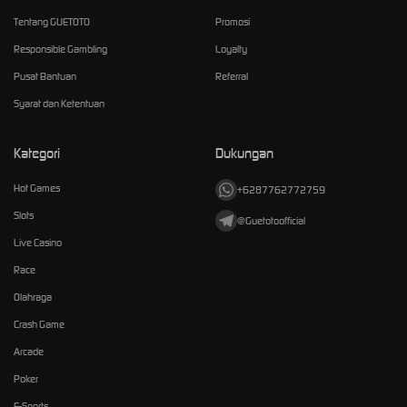
Tentang GUETOTO
Promosi
Responsible Gambling
Loyalty
Pusat Bantuan
Referral
Syarat dan Ketentuan
Kategori
Dukungan
Hot Games
+6287762772759
Slots
@Guetotoofficial
Live Casino
Race
Olahraga
Crash Game
Arcade
Poker
E-Sports