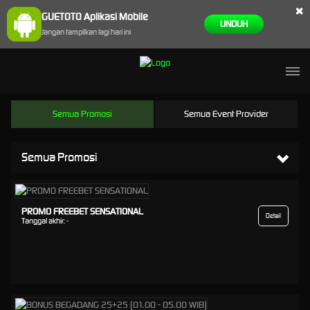
×
GUETOTO Aplikasi Mobile
UNDUH
Jangan tampilkan lagi hari ini
Semua Promosi
Semua Event Provider
Semua Promosi
PROMO FREEBET SENSATIONAL
Detail
Tanggal akhir:
-