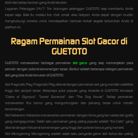
lebih dari setiap taruhan yang Anda lakukan.
Layanan Pelanggan 24/7: Tim dukungan pelanggan GUETOTO siap membantu Anda
kapan saja. Baik itu melalui live chat, email, atau telepon, Anda dapat dengan mudah
menghubungi mereka untuk mendapatkan bantuan terkait segala kebutuhan Anda di
platform ini.
Ragam Permainan Slot Gacor di
GUETOTO
GUETOTO menawarkan berbagai permainan
slot gacor
yang siap memanjakan para
pemain dengan potensi kemenangan besar. Berikut adalah beberapa kategori permainan
slot yang bisa Anda temukan di GUETOTO:
Slot Pragmatic Play: Pragmatic Play dikenal dengan permainan slot yang memiliki volatilitas
tinggi dan jackpot besar. Beberapa judul populer yang tersedia di GUETOTO termasuk
"Gates of Olympus", "Sweet Bonanza", dan "The Dog House". Setiap permainan
menawarkan fitur bonus yang menguntungkan dan peluang besar untuk meraih
kemenangan.
Slot Habanero: Habanero menawarkan permainan dengan tema yang bervariasi dan grafis
yang mengagumkan. Salah satu permainan yang paling populer adalah "Koi Gate", yang
dikenal dengan frekuensi kemenangan yang tinggi dan putaran bonus yang menarik.
Slot Microgaming: Microgaming adalah salah satu penyedia game slot tertua dan paling