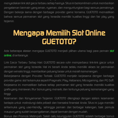
menyediakan link slot gacor terbaru setiap harinya. Situs ini berkomitmen untuk memberikan
pengalaman bermain yang aman, nyaman, dan menguntungkan bagi semua pemainnya.
Dengan bekerja sama dengan berbagai provider game ternama, GUETOTO memastikan
bahwa semua permainan slot yang tersedia memiliki kualitas tinggi dan fair play yang
terjamin.
Mengapa Memilih Slot Online
GUETOTO?
Ada beberapa alasan mengapa GUETOTO menjadi pilihan utama bagi para pemain
slot
online
, di antaranya:
Link Gacor Terbaru Setiap Hari: GUETOTO secara rutin memperbarui link-link gacor untuk
permainan slot yang tersedia. Hal ini berarti Anda selalu memiliki akses ke permainan
dengan winrate tinggi, memberikan peluang besar untuk meraih kemenangan.
Bekerjasama dengan Provider Terbaik: GUETOTO menjalin kerjasama dengan berbagai
provider game slot terkemuka seperti Pragmatic Play, Habanero, Microgaming, dan PG Soft.
Kerjasama ini memastikan bahwa setiap permainan slot yang tersedia memiliki kualitas
grafis yang menawan, fitur bonus yang menarik, dan tentunya peluang kemenangan yang
tinggi.
Keamanan dan Kenyamanan Terjamin: GUETOTO dilengkapi dengan sistem keamanan
berlapis untuk melindungi data pribadi dan transaksi finansial Anda. Situs ini juga memiliki
antarmuka yang user-friendly, sehingga pemain dari berbagai kalangan, baik pemula
maupun yang sudah berpengalaman, dapat bermain dengan mudah.
Bonus dan Promosi Melimpah: Salah satu keunggulan GUETOTO adalah berbagai bonus