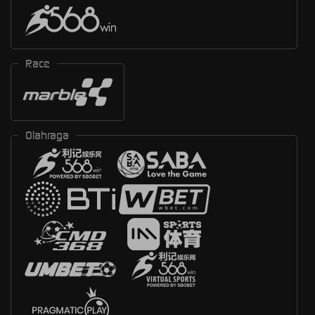
Race
Olahraga