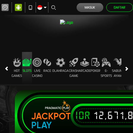
MASUK
DAFTAR
HOT
SLOTS
LIVE
RACE
OLAHRAGA
CRASH
ARCADE
POKER
E-
SABUNG
TOGE
GAMES
CASINO
GAME
SPORTS
AYAM
IDR
12,671,
JACKPOT
PLAY