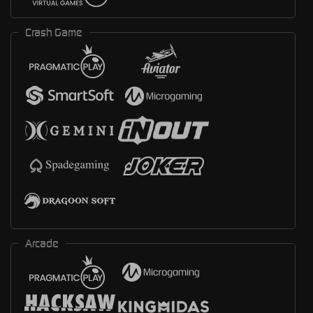
Crash Game
Arcade