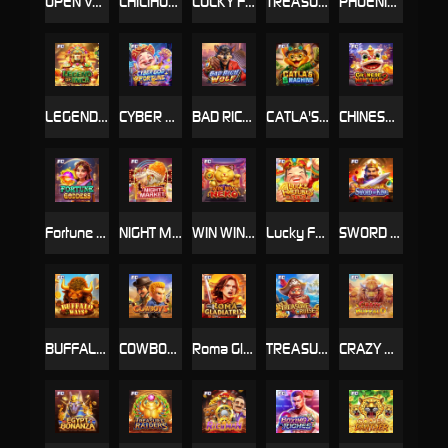
OPEN VAULT
CHILIHUAHUA
LUCKY FORTUNES
TREASURES OF ODIN
PHOENIX FEVER
LEGEND OF INCA
CYBER GOD OF FORTUNE⁺
BAD RICH WOLF
CATLA'S MONEY MACHINE
CHINESE NEW YEAR 2
Fortune Goddess
NIGHT MARKET
WIN WIN NEKO
Lucky Fortune 3x3
SWORD OF KING
BUFFALO WAYS
COWBOYS
Roma Gladiatrix
TREASURE CRUISE
CRAZY BUFFALO