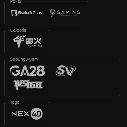
Poker
E-Sports
Sabung Ayam
Togel