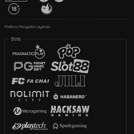
Platform Penyedia Layanan
Slots