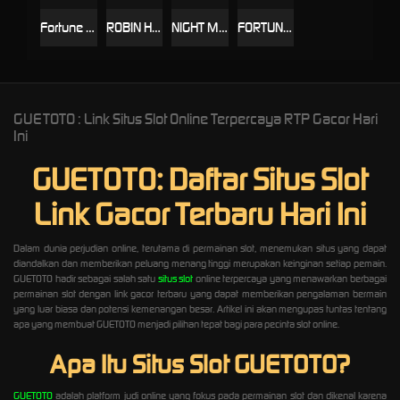
Fortune Money Boom
ROBIN HOOD
NIGHT MARKET 2
FORTUNE EGG
GUETOTO : Link Situs Slot Online Terpercaya RTP Gacor Hari
Ini
GUETOTO: Daftar Situs Slot
Link Gacor Terbaru Hari Ini
Dalam dunia perjudian online, terutama di permainan slot, menemukan situs yang dapat
diandalkan dan memberikan peluang menang tinggi merupakan keinginan setiap pemain.
GUETOTO hadir sebagai salah satu
situs slot
online terpercaya yang menawarkan berbagai
permainan slot dengan link gacor terbaru yang dapat memberikan pengalaman bermain
yang luar biasa dan potensi kemenangan besar. Artikel ini akan mengupas tuntas tentang
apa yang membuat GUETOTO menjadi pilihan tepat bagi para pecinta slot online.
Apa Itu Situs Slot GUETOTO?
GUETOTO
adalah platform judi online yang fokus pada permainan slot dan dikenal karena