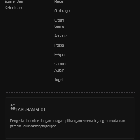
Syarat dan
Race
Ketentuan
Olahraga
Crash
Game
Arcade
Poker
E-Sports
Sabung
Ayam
Togel
TARUHAN SLOT
Penyedia slot online dengan beragam pilihan game menarik yang memudahkan
pemain untuk mencapai jackpot