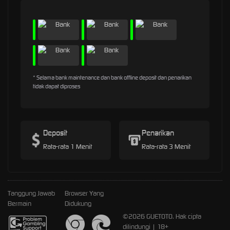
* Selama bank maintenance dan bank offline deposit dan penarikan
tidak dapat diproses
Deposit
Penarikan
Rata-rata 1 Menit
Rata-rata 3 Menit
Tanggung Jawab
Browser Yang
Bermain
Didukung
©2026 GUETOTO. Hak cipta
dilindungi | 18+