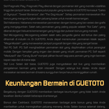
Slot Pragmatic Play: Pragmatic Play dikenal dengan permainan slot yang memiliki volatilitas
tinggi dan jackpot besar. Beberapa judul populer yang tersedia di GUETOTO termasuk "Gates
of Olympus", "Sweet Bonanza", dan "The Dog House". Setiap permainan menawarkan fitur
bonus yang menguntungkan dan peluang besar untuk meraih kemenangan.
Slot Habanero: Habanero menawarkan permainan dengan tema yang bervariasi dan grafis
yang mengagumkan. Salah satu permainan yang paling populer adalah "Koi Gate", yang
dikenal dengan frekuensi kemenangan yang tinggi dan putaran bonus yang menarik.
Slot Microgaming: Microgaming adalah salah satu penyedia game slot tertua dan paling
dihormati di industri ini. Di GUETOTO, Anda dapat menemukan permainan klasik seperti
"Mega Moolah", yang menawarkan jackpot progresif dengan nilai yang sangat besar.
Slot PG Soft: PG Soft menghadirkan permainan slot yang dioptimalkan untuk perangkat
mobile. Dengan tampilan yang ringan dan desain yang intuitif, permainan PG Soft seperti
"Medusa II" dan "Candy Burst" menjadi pilihan favorit bagi para pemain yang ingin bermain
kapan saja dan di mana saja.
Slot Live: Selain slot biasa, GUETOTO juga menyediakan slot live yang memberikan
pengalaman bermain yang lebih interaktif. Dengan adanya live dealer, Anda dapat
merasakan sensasi bermain di kasino sungguhan tanpa harus meninggalkan rumah.
Keuntungan Bermain di GUETOTO
Bergabung dengan GUETOTO memberikan berbagai keuntungan yang tidak boleh Anda
lewatkan. Berikut adalah beberapa di antaranya:
Bonus dan Cashback: GUETOTO menawarkan berbagai jenis bonus yang bisa Anda
manfaatkan untuk meningkatkan peluang menang Anda. Selain bonus selamat datang,