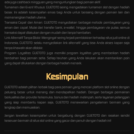
ada juga cashback mingguan yang menguntungkan bagi pemain aktif.
Turnamen dan Event Khusus: GUETOTO sering mengadakan turnamen slot dengan hadiah
besar. Ini adalah kesempatan emas bagi Anda untuk bersaing dengan pemain lain dan
memenangkan hadiah utama.
Transaksi Cepat dan Aman: GUETOTO menyediakan berbagai metode pembayaran yang
aman dan cepat. Mulai dari transfer bank, e-wallet, hingga pembayaran via pulsa, semua
transaksi dapat dilakukan dengan mudah dan tanpa hambatan.
Link Alternatif Tanpa Blokir: Mengingat sering terjadi pemblokiran terhadap situs judi online di
Indonesia, GUETOTO selalu menyediakan link alternatif yang bisa Anda akses kapan saja
tanpa khawatir akan diblokir.
Program Loyalitas: GUETOTO juga memiliki program loyalitas yang memberikan hadiah
tambahan bagi pemain setia. Setiap taruhan yang Anda lakukan akan memberikan poin
yang dapat ditukarkan dengan berbagai hadiah menarik.
Kesimpulan
GUETOTO adalah pilihan terbaik bagi para pemain yang mencari platform slot online dengan
peluang besar untuk menang dan mendapatkan hadiah. Dengan berbagai permainan
berkualitas dari provider terkemuka, bonus dan hadiah melimpah, serta layanan pelanggan
yang siap membantu kapan saja, GUETOTO menawarkan pengalaman bermain yang
lengkap dan memuaskan.
Jangan lewatkan kesempatan untuk bergabung dengan GUETOTO dan rasakan sendiri
keseruan bermain di situs slot online yang gacor dan penuh dengan hadiah ini!