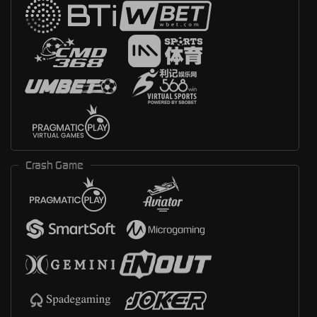
Crash Game