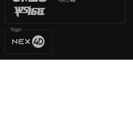
Togel