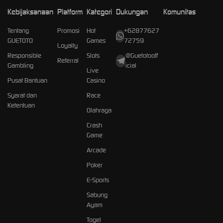
Kebijaksanaan
Platform
Kategori
Dukungan
Komunitas
Tentang
Promosi
Hot
+62877627
GUETOTO
Games
72759
Loyalty
Responsible
Slots
@Guetotooff
Referral
Gambling
icial
Live
Pusat Bantuan
Casino
Syarat dan
Race
Ketentuan
Olahraga
Crash
Game
Arcade
Poker
E-Sports
Sabung
Ayam
Togel