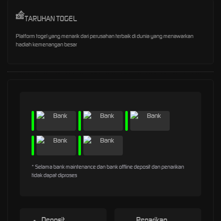
TARUHAN TOGEL
Platform togel yang menarik dari perusahan terbaik di dunia yang menawarkan
hadiah kemenangan besar
* Selama bank maintenance dan bank offline deposit dan penarikan
tidak dapat diproses
Deposit
Penarikan