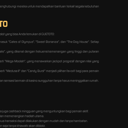
 menghubungi mereka untuk mendapatkan bantuan terkait segala kebutuhan
TO
slot yang bisa Anda temukan di GUETOTO:
termasuk "Gates of Olympus", "Sweet Bonanza", dan "The Dog House". Setiap
te", yang dikenal dengan frekuensi kemenangan yang tinggi dan putaran
perti "Mega Moolah", yang menawarkan jackpot progresif dengan nilai yang
rti "Medusa II" dan "Candy Burst" menjadi pilihan favorit bagi para pemain
sakan sensasi bermain di kasino sungguhan tanpa harus meninggalkan rumah.
a juga cashback mingguan yang menguntungkan bagi pemain aktif.
n dan memenangkan hadiah utama.
emua transaksi dapat dilakukan dengan mudah dan tanpa hambatan.
n saja tanpa khawatir akan diblokir.