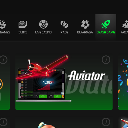
 GAMES
SLOTS
LIVE CASINO
RACE
OLAHRAGA
CRASH GAME
ARC
i
i
i
i