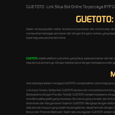
GUETOTO : Link Situs Slot Online Terpercaya RTP Ga
GUETOTO: D
Dalam dunia perjudian online, terutama di permainan slot, menemukan s
menawarkan berbagai permainan slot dengan link gacor terbaru yang dap
tepat bagi para pecinta slot online.
GUETOTO
adalah platform judi online yang fokus pada permainan slot da
bagi semua pemainnya. Dengan bekerja sama dengan berbagai provider game
M
Ada beberapa alasan mengapa GUETOTO menjadi pilihan utama bagi para
Link Gacor Terbaru Setiap Hari: GUETOTO secara rutin memperbarui link-link
Bekerjasama dengan Provider Terbaik: GUETOTO menjalin kerjasama dengan 
memiliki kualitas grafis yang menawan, fitur bonus yang menarik, dan ten
Keamanan dan Kenyamanan Terjamin: GUETOTO dilengkapi dengan sistem keama
baik pemula maupun yang sudah berpengalaman, dapat bermain dengan 
Bonus dan Promosi Melimpah: Salah satu keunggulan GUETOTO adalah be