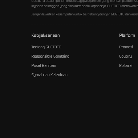
GUETOTO adalah pilihan terbaik bagi para pemain yang mencari platform s
layanan pelanggan yang siap membantu kapan saja, GUETOTO menawark
Jangan lewatkan kesempatan untuk bergabung dengan GUETOTO dan rasakan s
Kebijaksanaan
Platform
Tentang GUETOTO
Promosi
Responsible Gambling
Loyalty
Pusat Bantuan
Referral
Syarat dan Ketentuan