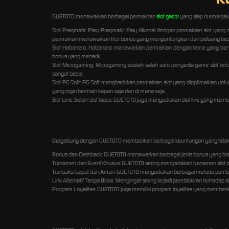
GUETOTO menawarkan berbagai permainan
slot gacor
yang siap memanjaka
Slot Pragmatic Play: Pragmatic Play dikenal dengan permainan slot yang m
permainan menawarkan fitur bonus yang menguntungkan dan peluang bes
Slot Habanero: Habanero menawarkan permainan dengan tema yang bervar
bonus yang menarik.
Slot Microgaming: Microgaming adalah salah satu penyedia game slot tert
sangat besar.
Slot PG Soft: PG Soft menghadirkan permainan slot yang dioptimalkan untuk
yang ingin bermain kapan saja dan di mana saja.
Slot Live: Selain slot biasa, GUETOTO juga menyediakan slot live yang me
Bergabung dengan GUETOTO memberikan berbagai keuntungan yang tidak bo
Bonus dan Cashback: GUETOTO menawarkan berbagai jenis bonus yang bis
Turnamen dan Event Khusus: GUETOTO sering mengadakan turnamen slot d
Transaksi Cepat dan Aman: GUETOTO menyediakan berbagai metode pembayar
Link Alternatif Tanpa Blokir: Mengingat sering terjadi pemblokiran terhadap 
Program Loyalitas: GUETOTO juga memiliki program loyalitas yang memberi