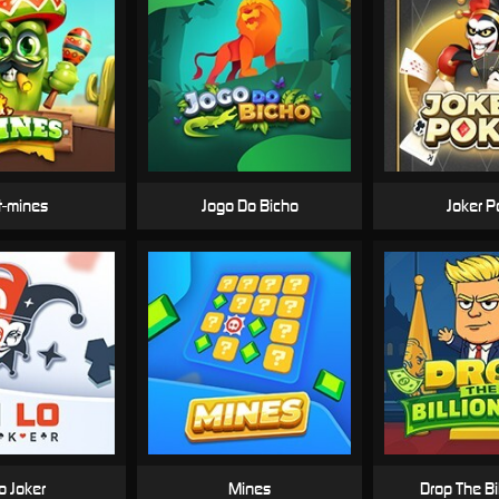
t-mines
Jogo Do Bicho
Joker P
lo Joker
Mines
Drop The Bil