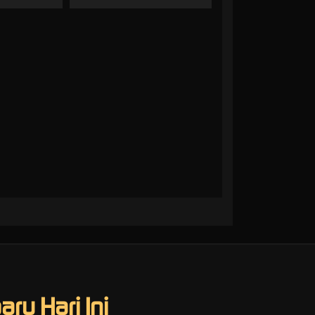
ru Hari Ini