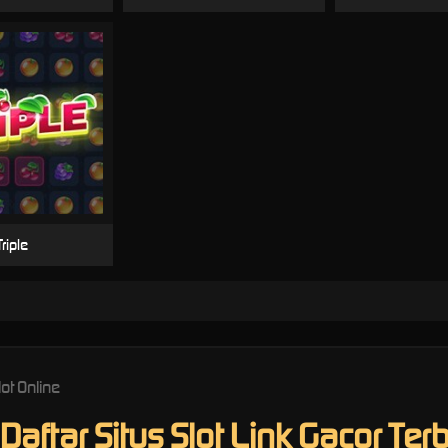
Triple
ot Online
aftar Situs Slot Link Gacor Terba