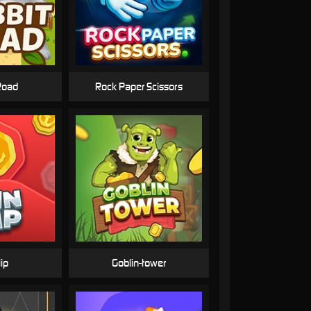
Road
Rock Paper Scissors
ip
Goblin-tower