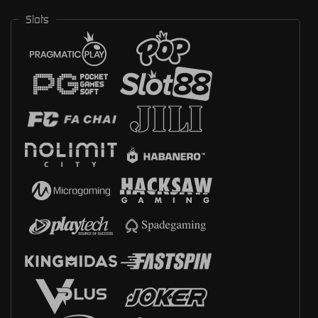
Slots