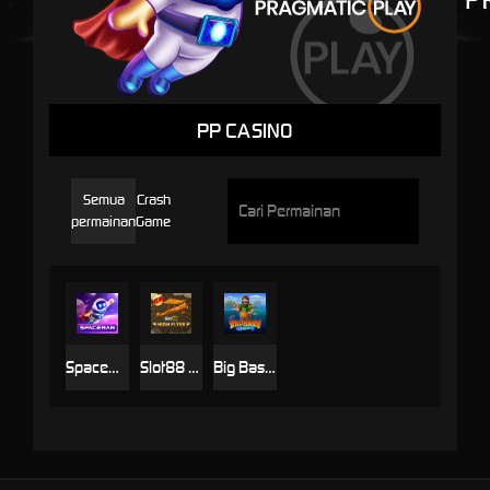
PP CASINO
Semua
Crash
permainan
Game
Spaceman
Slot88 High Flyer
Big Bass Crash