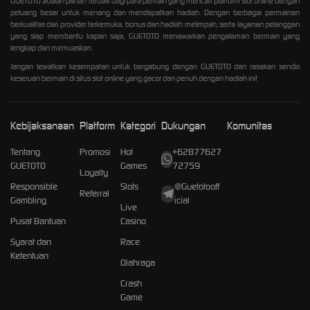
GUETOTO adalah pilihan terbaik bagi para pemain yang mencari platform slot online dengan
peluang besar untuk menang dan mendapatkan hadiah. Dengan berbagai permainan
berkualitas dari provider terkemuka, bonus dan hadiah melimpah, serta layanan pelanggan
yang siap membantu kapan saja, GUETOTO menawarkan pengalaman bermain yang
lengkap dan memuaskan.
Jangan lewatkan kesempatan untuk bergabung dengan GUETOTO dan rasakan sendiri
keseruan bermain di situs slot online yang gacor dan penuh dengan hadiah ini!
Kebijaksanaan
Platform
Kategori
Dukungan
Komunitas
Tentang
Promosi
Hot
+62877627
GUETOTO
Games
72759
Loyalty
Responsible
Slots
@Guetotooff
Referral
Gambling
icial
Live
Pusat Bantuan
Casino
Syarat dan
Race
Ketentuan
Olahraga
Crash
Game