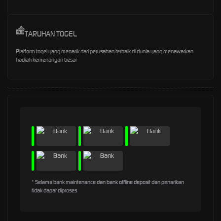
TARUHAN TOGEL
Platform togel yang menarik dari perusahan terbaik di dunia yang menawarkan
hadiah kemenangan besar
* Selama bank maintenance dan bank offline deposit dan penarikan
tidak dapat diproses