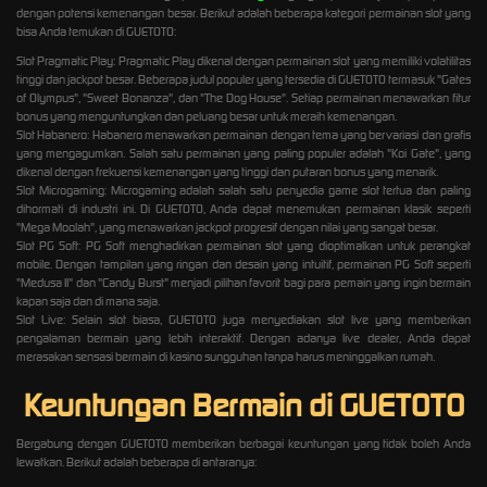
dengan potensi kemenangan besar. Berikut adalah beberapa kategori permainan slot yang
bisa Anda temukan di GUETOTO:
Slot Pragmatic Play: Pragmatic Play dikenal dengan permainan slot yang memiliki volatilitas
tinggi dan jackpot besar. Beberapa judul populer yang tersedia di GUETOTO termasuk "Gates
of Olympus", "Sweet Bonanza", dan "The Dog House". Setiap permainan menawarkan fitur
bonus yang menguntungkan dan peluang besar untuk meraih kemenangan.
Slot Habanero: Habanero menawarkan permainan dengan tema yang bervariasi dan grafis
yang mengagumkan. Salah satu permainan yang paling populer adalah "Koi Gate", yang
dikenal dengan frekuensi kemenangan yang tinggi dan putaran bonus yang menarik.
Slot Microgaming: Microgaming adalah salah satu penyedia game slot tertua dan paling
dihormati di industri ini. Di GUETOTO, Anda dapat menemukan permainan klasik seperti
"Mega Moolah", yang menawarkan jackpot progresif dengan nilai yang sangat besar.
Slot PG Soft: PG Soft menghadirkan permainan slot yang dioptimalkan untuk perangkat
mobile. Dengan tampilan yang ringan dan desain yang intuitif, permainan PG Soft seperti
"Medusa II" dan "Candy Burst" menjadi pilihan favorit bagi para pemain yang ingin bermain
kapan saja dan di mana saja.
Slot Live: Selain slot biasa, GUETOTO juga menyediakan slot live yang memberikan
pengalaman bermain yang lebih interaktif. Dengan adanya live dealer, Anda dapat
merasakan sensasi bermain di kasino sungguhan tanpa harus meninggalkan rumah.
Keuntungan Bermain di GUETOTO
Bergabung dengan GUETOTO memberikan berbagai keuntungan yang tidak boleh Anda
lewatkan. Berikut adalah beberapa di antaranya: