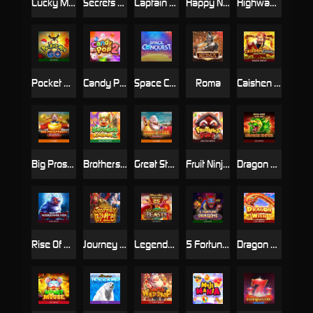
Lucky Meow
Secrets of Anubis
Captain Golds Fortune
Happy Neko
Highway Fortune
Pocket Mon Go
Candy Pop 2
Space Conquest
Roma
Caishen Deluxe Maxways
Big Prosperity SA
Brothers Kingdom 2
Great Stars SA
Fruit Ninja Fury
Dragon Empire
Rise Of Werewolves
Journey to the Wild
Legendary Beasts Saga
5 Fortune Dragons
Dragon Wish