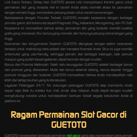
Link Gacor Terbaru Setiap Hari: GUETOTO secara rutin memperbarui link-link gacor untuk
permainan slot yang tersedia. Hal ini berarti Anda selalu memiliki akses ke permainan
dengan winrate tinggi, memberikan peluang besar untuk meraih kemenangan.
Bekerjasama dengan Provider Terbaik: GUETOTO menjalin kerjasama dengan berbagai
provider game slot terkemuka seperti Pragmatic Play, Habanero, Microgaming, dan PG Soft.
Kerjasama ini memastikan bahwa setiap permainan slot yang tersedia memiliki kualitas
grafis yang menawan, fitur bonus yang menarik, dan tentunya peluang kemenangan yang
tinggi.
Keamanan dan Kenyamanan Terjamin: GUETOTO dilengkapi dengan sistem keamanan
berlapis untuk melindungi data pribadi dan transaksi finansial Anda. Situs ini juga memiliki
antarmuka yang user-friendly, sehingga pemain dari berbagai kalangan, baik pemula
maupun yang sudah berpengalaman, dapat bermain dengan mudah.
Bonus dan Promosi Melimpah: Salah satu keunggulan GUETOTO adalah berbagai bonus
dan promosi yang ditawarkan. Mulai dari bonus selamat datang, bonus deposit, hingga
promosi mingguan dan bulanan, GUETOTO memastikan bahwa Anda mendapatkan nilai
lebih dari setiap taruhan yang Anda lakukan.
Layanan Pelanggan 24/7: Tim dukungan pelanggan GUETOTO siap membantu Anda
kapan saja. Baik itu melalui live chat, email, atau telepon, Anda dapat dengan mudah
menghubungi mereka untuk mendapatkan bantuan terkait segala kebutuhan Anda di
platform ini.
Ragam Permainan Slot Gacor di
GUETOTO
GUETOTO menawarkan berbagai permainan
slot gacor
yang siap memanjakan para pemain