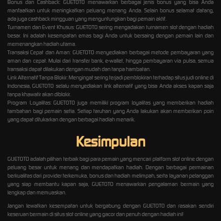
Bonus dan Cashback: GUETOTO menawarkan berbagai jenis bonus yang bisa Anda
manfaatkan untuk meningkatkan peluang menang Anda. Selain bonus selamat datang,
ada juga cashback mingguan yang menguntungkan bagi pemain aktif.
Turnamen dan Event Khusus: GUETOTO sering mengadakan turnamen slot dengan hadiah
besar. Ini adalah kesempatan emas bagi Anda untuk bersaing dengan pemain lain dan
memenangkan hadiah utama.
Transaksi Cepat dan Aman: GUETOTO menyediakan berbagai metode pembayaran yang
aman dan cepat. Mulai dari transfer bank, e-wallet, hingga pembayaran via pulsa, semua
transaksi dapat dilakukan dengan mudah dan tanpa hambatan.
Link Alternatif Tanpa Blokir: Mengingat sering terjadi pemblokiran terhadap situs judi online di
Indonesia, GUETOTO selalu menyediakan link alternatif yang bisa Anda akses kapan saja
tanpa khawatir akan diblokir.
Program Loyalitas: GUETOTO juga memiliki program loyalitas yang memberikan hadiah
tambahan bagi pemain setia. Setiap taruhan yang Anda lakukan akan memberikan poin
yang dapat ditukarkan dengan berbagai hadiah menarik.
Kesimpulan
GUETOTO adalah pilihan terbaik bagi para pemain yang mencari platform slot online dengan
peluang besar untuk menang dan mendapatkan hadiah. Dengan berbagai permainan
berkualitas dari provider terkemuka, bonus dan hadiah melimpah, serta layanan pelanggan
yang siap membantu kapan saja, GUETOTO menawarkan pengalaman bermain yang
lengkap dan memuaskan.
Jangan lewatkan kesempatan untuk bergabung dengan GUETOTO dan rasakan sendiri
keseruan bermain di situs slot online yang gacor dan penuh dengan hadiah ini!