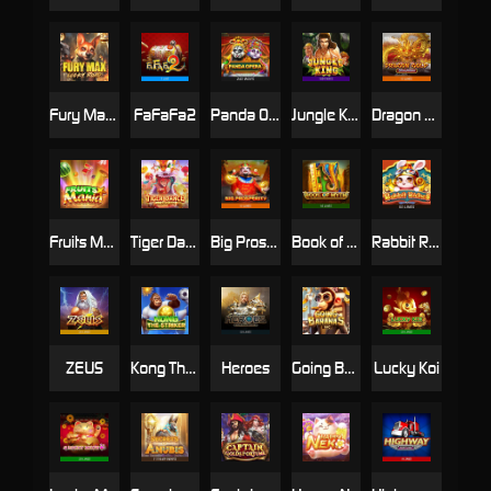
Fury Max Lucky Road
FaFaFa2
Panda Opera
Jungle King
Dragon Gold SA
Fruits Mania
Tiger Dance
Big Prosperity
Book of Myth
Rabbit Riches
ZEUS
Kong The Striker
Heroes
Going Bananas Inc
Lucky Koi