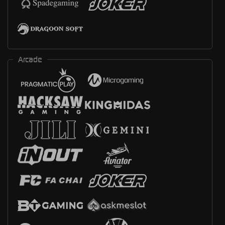
Arcade