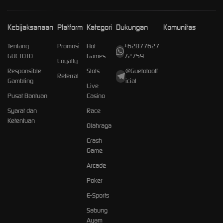
Kebijaksanaan
Platform
Kategori
Dukungan
Komunitas
Tentang
Promosi
Hot
+62877627
GUETOTO
Games
72759
Loyalty
Responsible
Slots
@Guetotooff
Referral
Gambling
icial
Live
Pusat Bantuan
Casino
Syarat dan
Race
Ketentuan
Olahraga
Crash
Game
Arcade
Poker
E-Sports
Sabung
Ayam