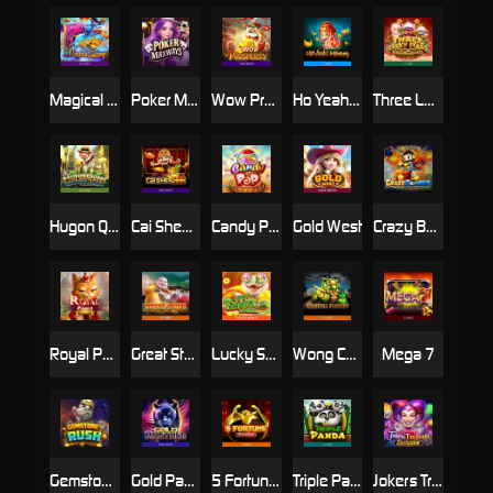
Magical Lamp
Poker Maxways
Wow Prosperity
Ho Yeah Monkey
Three Lucky Stars
Hugon Quest
Cai Shen 888
Candy Pop
Gold West
Crazy Bomber
Royal Paws Maxways
Great Stars
Lucky Snake Wheel
Wong Choy
Mega 7
Gemstone Rush
Gold Panther
5 Fortune SA
Triple Panda
Jokers Treasure Exclusive