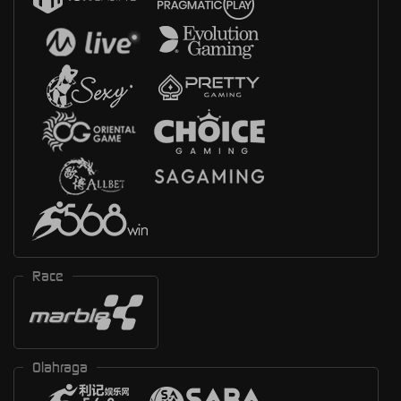
Race
Olahraga