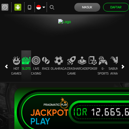
MASUK
DAFTAR
HOT
SLOTS
LIVE
RACE
OLAHRAGA
CRASH
ARCADE
POKER
E-
SABUNG
TOGE
GAMES
CASINO
GAME
SPORTS
AYAM
IDR
12,665,
JACKPOT
PLAY