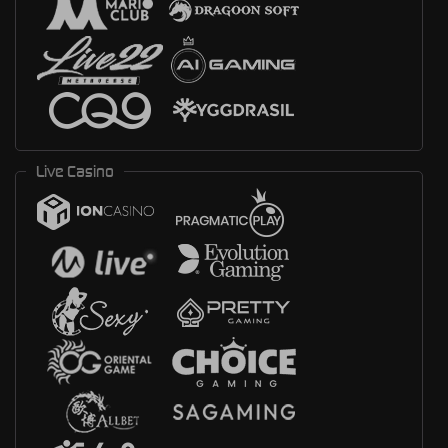
Live Casino