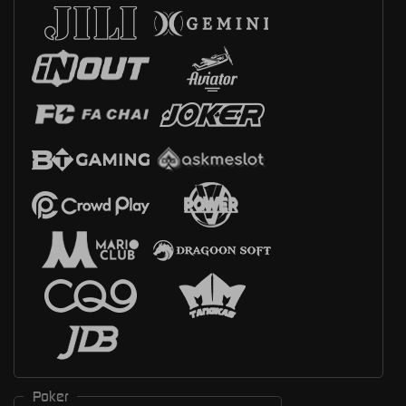
Poker