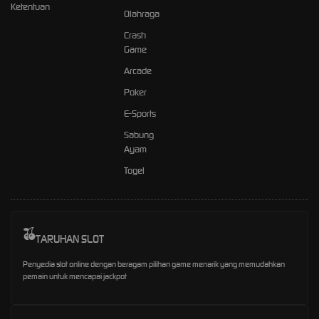
Ketentuan
Olahraga
Crash
Game
Arcade
Poker
E-Sports
Sabung
Ayam
Togel
TARUHAN SLOT
Penyedia slot online dengan beragam pilihan game menarik yang memudahkan
pemain untuk mencapai jackpot