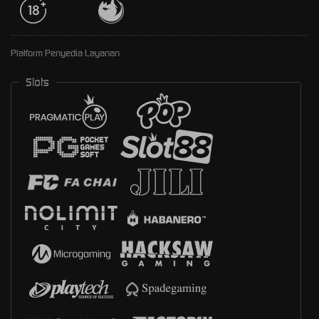
Platform Penyedia Layanan
Slots