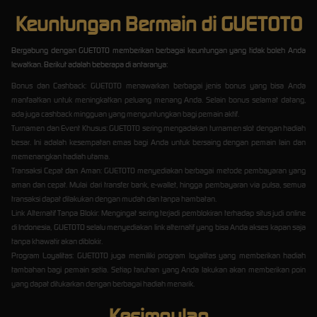
Keuntungan Bermain di GUETOTO
Bergabung dengan GUETOTO memberikan berbagai keuntungan yang tidak boleh Anda
lewatkan. Berikut adalah beberapa di antaranya:
Bonus dan Cashback: GUETOTO menawarkan berbagai jenis bonus yang bisa Anda
manfaatkan untuk meningkatkan peluang menang Anda. Selain bonus selamat datang,
ada juga cashback mingguan yang menguntungkan bagi pemain aktif.
Turnamen dan Event Khusus: GUETOTO sering mengadakan turnamen slot dengan hadiah
besar. Ini adalah kesempatan emas bagi Anda untuk bersaing dengan pemain lain dan
memenangkan hadiah utama.
Transaksi Cepat dan Aman: GUETOTO menyediakan berbagai metode pembayaran yang
aman dan cepat. Mulai dari transfer bank, e-wallet, hingga pembayaran via pulsa, semua
transaksi dapat dilakukan dengan mudah dan tanpa hambatan.
Link Alternatif Tanpa Blokir: Mengingat sering terjadi pemblokiran terhadap situs judi online
di Indonesia, GUETOTO selalu menyediakan link alternatif yang bisa Anda akses kapan saja
tanpa khawatir akan diblokir.
Program Loyalitas: GUETOTO juga memiliki program loyalitas yang memberikan hadiah
tambahan bagi pemain setia. Setiap taruhan yang Anda lakukan akan memberikan poin
yang dapat ditukarkan dengan berbagai hadiah menarik.
Kesimpulan