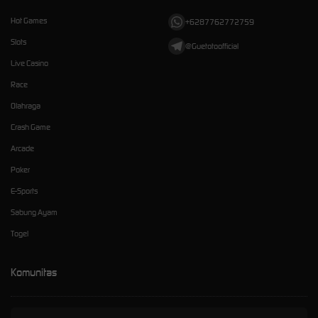
Hot Games
+6287762772759
Slots
@Guetotoofficial
Live Casino
Race
Olahraga
Crash Game
Arcade
Poker
E-Sports
Sabung Ayam
Togel
Komunitas