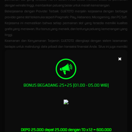
dengan winrate tinggi, memberikan peluang besar untuk meraih kemenangan.
Bekerjasama dengan Provider Terbaik: GUETOTO menjalin kerjasama dengan berbagai
provider game slot terkemuka seperti Pragmatic Play, Habanero, Microgaming, dan PG Soft.
Kerjasama ini memastikan bahwa setiap permainan slot yang tersedia memiliki kualitas
grafis yang menawan, fitur bonus yang menarik, dan tentunya peluang kemenangan yang
tinggi.
Keamanan dan Kenyamanan Terjamin: GUETOTO dilengkapi dengan sistem keamanan
berlapis untuk melindungi data pribadi dan transaksi finansial Anda. Situs ini juga memiliki
antarmuka yang user-friendly, sehingga pemain dari berbagai kalangan, baik pemula
×
maupun yang sudah berpengalaman, dapat bermain dengan mudah.
Bonus dan Promosi Melimpah: Salah satu keunggulan GUETOTO adalah berbagai bonus
dan promosi yang ditawarkan. Mulai dari bonus selamat datang, bonus deposit, hingga
promosi mingguan dan bulanan, GUETOTO memastikan bahwa Anda mendapatkan nilai
lebih dari setiap taruhan yang Anda lakukan.
BONUS BEGADANG 25+25 (01.00 - 05.00 WIB)
Layanan Pelanggan 24/7: Tim dukungan pelanggan GUETOTO siap membantu Anda
kapan saja. Baik itu melalui live chat, email, atau telepon, Anda dapat dengan mudah
menghubungi mereka untuk mendapatkan bantuan terkait segala kebutuhan Anda di
platform ini.
Ragam Permainan Slot Gacor di
GUETOTO
DEPO 25.000 dapat 25.000 dengan TO x12 = 600.000