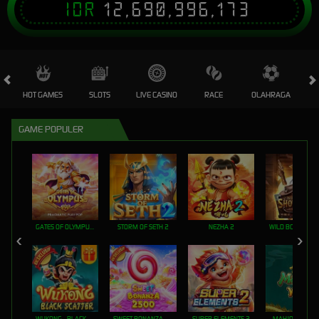
IDR
12,690,996,173
HOT GAMES
SLOTS
LIVE CASINO
RACE
OLAHRAGA
CRA
GAME POPULER
GATES OF OLYMPUS POP
STORM OF SETH 2
NEZHA 2
WUKONG - BLACK SCATTER
SWEET BONANZA 2500
SUPER ELEMENTS 2
MAHJONG WAYS