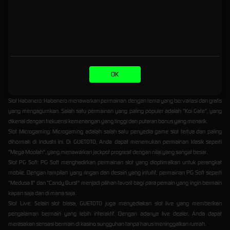
GUETOTO menawarkan berbagai permainan
slot gacor
yang siap memanjakan para
pemain dengan potensi kemenangan besar. Berikut adalah beberapa kategori permainan
slot yang bisa Anda temukan di GUETOTO:
Slot Pragmatic Play: Pragmatic Play dikenal dengan permainan slot yang memiliki volatilitas
tinggi dan jackpot besar. Beberapa judul populer yang tersedia di GUETOTO termasuk
"Gates of Olympus", "Sweet Bonanza", dan "The Dog House". Setiap permainan
OK
menawarkan fitur bonus yang menguntungkan dan peluang besar untuk meraih
kemenangan.
Slot Habanero: Habanero menawarkan permainan dengan tema yang bervariasi dan grafis
yang mengagumkan. Salah satu permainan yang paling populer adalah "Koi Gate", yang
dikenal dengan frekuensi kemenangan yang tinggi dan putaran bonus yang menarik.
Slot Microgaming: Microgaming adalah salah satu penyedia game slot tertua dan paling
dihormati di industri ini. Di GUETOTO, Anda dapat menemukan permainan klasik seperti
"Mega Moolah", yang menawarkan jackpot progresif dengan nilai yang sangat besar.
Slot PG Soft: PG Soft menghadirkan permainan slot yang dioptimalkan untuk perangkat
mobile. Dengan tampilan yang ringan dan desain yang intuitif, permainan PG Soft seperti
"Medusa II" dan "Candy Burst" menjadi pilihan favorit bagi para pemain yang ingin bermain
kapan saja dan di mana saja.
Slot Live: Selain slot biasa, GUETOTO juga menyediakan slot live yang memberikan
pengalaman bermain yang lebih interaktif. Dengan adanya live dealer, Anda dapat
merasakan sensasi bermain di kasino sungguhan tanpa harus meninggalkan rumah.