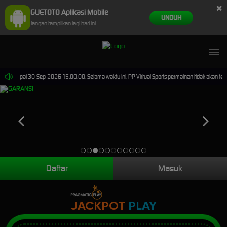
×
GUETOTO Aplikasi Mobile
UNDUH
Jangan tampilkan lagi hari ini
00 sampai 30-Sep-2026 15.00.00. Selama waktu ini, PP Virtual Sports permainan tidak akan ter
Daftar
Masuk
JACKPOT
PLAY