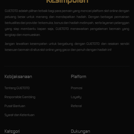
GUETOTO adalah pilihan terbaik bagi para pemain yang mencari platform slot online dengan
peluang besar untuk menang dan mendapatkan hadiah. Dengan berbagai permainan
berkualitas dari provider terkemuka, bonus dan hadiah melimpah, serta layanan pelanggan
yang siap membantu kapan saja, GUETOTO menawarkan pengalaman bermain yang
lengkap dan memuaskan.
Jangan lewatkan kesempatan untuk bergabung dengan GUETOTO dan rasakan sendiri
keseruan bermain di situs slot online yang gacor dan penuh dengan hadiah ini!
Kebijaksanaan
Platform
Tentang GUETOTO
Promosi
Responsible Gambling
Loyalty
Pusat Bantuan
Referral
Syarat dan Ketentuan
Kategori
Dukungan