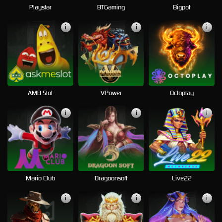
Playstar
BTGaming
Bigpot
i
i
i
AMB Slot
VPower
Octoplay
i
i
i
Mario Club
Dragoonsoft
Live22
i
i
i