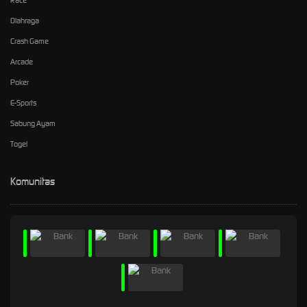
Olahraga
Crash Game
Arcade
Poker
E-Sports
Sabung Ayam
Togel
Komunitas