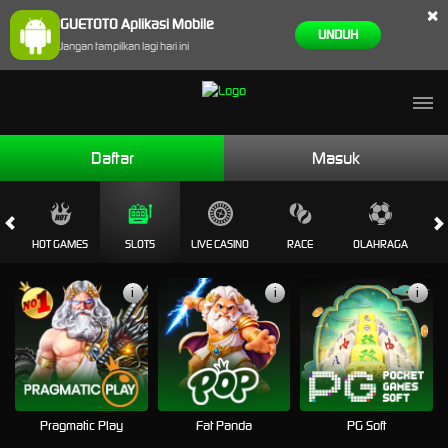
×
GUETOTO Aplikasi Mobile
UNDUH
Jangan tampilkan lagi hari ini
Daftar
Masuk
HOT GAMES
SLOTS
LIVE CASINO
RACE
OLAHRAGA
CRA
i
i
i
Pragmatic Play
Fat Panda
PG Soft