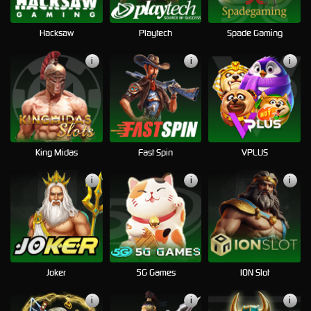
Hacksaw
Playtech
Spade Gaming
i
i
i
King Midas
Fast Spin
VPLUS
i
i
i
Joker
5G Games
ION Slot
i
i
i