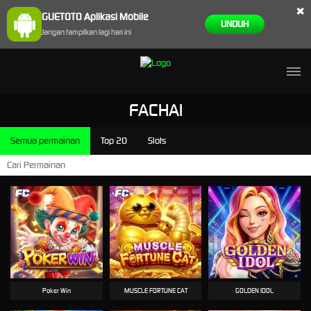
×
GUETOTO Aplikasi Mobile
UNDUH
Jangan tampilkan lagi hari ini
FACHAI
Semua permainan
Top 20
Slots
Poker Win
MUSCLE FORTUNE CAT
GOLDEN IDOL