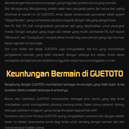
dikenal dengan frekuensi kemenangan yang tinggi dan putaran bonus yang menarik.
Slot Microgaming: Microgaming adalah salah satu penyedia game slot tertua dan paling
dihormati di industri ini. Di GUETOTO, Anda dapat menemukan permainan klasik seperti
"Mega Moolah", yang menawarkan jackpot progresif dengan nilai yang sangat besar.
Slot PG Soft: PG Soft menghadirkan permainan slot yang dioptimalkan untuk perangkat
mobile. Dengan tampilan yang ringan dan desain yang intuitif, permainan PG Soft seperti
"Medusa II" dan "Candy Burst" menjadi pilihan favorit bagi para pemain yang ingin bermain
kapan saja dan di mana saja.
Slot Live: Selain slot biasa, GUETOTO juga menyediakan slot live yang memberikan
pengalaman bermain yang lebih interaktif. Dengan adanya live dealer, Anda dapat
merasakan sensasi bermain di kasino sungguhan tanpa harus meninggalkan rumah.
Keuntungan Bermain di GUETOTO
Bergabung dengan GUETOTO memberikan berbagai keuntungan yang tidak boleh Anda
lewatkan. Berikut adalah beberapa di antaranya:
Bonus dan Cashback: GUETOTO menawarkan berbagai jenis bonus yang bisa Anda
manfaatkan untuk meningkatkan peluang menang Anda. Selain bonus selamat datang,
ada juga cashback mingguan yang menguntungkan bagi pemain aktif.
Turnamen dan Event Khusus: GUETOTO sering mengadakan turnamen slot dengan hadiah
besar. Ini adalah kesempatan emas bagi Anda untuk bersaing dengan pemain lain dan
memenangkan hadiah utama.