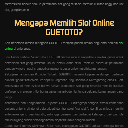
memastikan bahwa semua permainan slot yang tersedia memiliki kualitas tinggi dan fair
play yang terjamin.
Mengapa Memilih Slot Online
GUETOTO?
Ada beberapa alasan mengapa GUETOTO menjadi pilihan utama bagi para pemain
slot
online
, di antaranya:
Link Gacor Terbaru Setiap Hari: GUETOTO secara rutin memperbarui link-link gacor untuk
permainan slot yang tersedia. Hal ini berarti Anda selalu memiliki akses ke permainan
dengan winrate tinggi, memberikan peluang besar untuk meraih kemenangan.
Bekerjasama dengan Provider Terbaik: GUETOTO menjalin kerjasama dengan berbagai
provider game slot terkemuka seperti Pragmatic Play, Habanero, Microgaming, dan PG Soft.
Kerjasama ini memastikan bahwa setiap permainan slot yang tersedia memiliki kualitas
grafis yang menawan, fitur bonus yang menarik, dan tentunya peluang kemenangan yang
tinggi.
Keamanan dan Kenyamanan Terjamin: GUETOTO dilengkapi dengan sistem keamanan
berlapis untuk melindungi data pribadi dan transaksi finansial Anda. Situs ini juga memiliki
antarmuka yang user-friendly, sehingga pemain dari berbagai kalangan, baik pemula
maupun yang sudah berpengalaman, dapat bermain dengan mudah.
Bonus dan Promosi Melimpah: Salah satu keunggulan GUETOTO adalah berbagai bonus