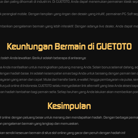
ua dan paling dihormati di industri ini. Di GUETOTO, Anda dapat menemukan permainan klasik se
 perangkat mobile. Dengan tampilan yang ringan dan desain yang intuitif, permainan PG Soft sepe
memberikan pengalaman bermain yang lebih interaktif. Dengan adanya live dealer, Anda dapat
Keuntungan Bermain di GUETOTO
leh Anda lewatkan. Berikut adalah beberapa di antaranya:
a Anda manfaatkan untuk meningkatkan peluang menang Anda. Selain bonus selamat datang, ad
engan hadiah besar. Ini adalah kesempatan emas bagi Anda untuk bersaing dengan pemain lai
ran yang aman dan cepat. Mulai dari transfer bank, e-wallet, hingga pembayaran via pulsa, s
situs judi online di Indonesia, GUETOTO selalu menyediakan link alternatif yang bisa Anda akses kapa
ikan hadiah tambahan bagi pemain setia. Setiap taruhan yang Anda lakukan akan memberikan poi
Kesimpulan
lot online dengan peluang besar untuk menang dan mendapatkan hadiah. Dengan berbagai permain
an pengalaman bermain yang lengkap dan memuaskan.
endiri keseruan bermain di situs slot online yang gacor dan penuh dengan hadiah ini!