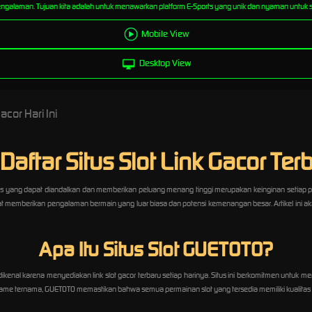
alaman. Tujuan kita adalah untuk menawarkan platform E-Sports yang unik dan nyaman untuk semu
Mobile View
Desktop View
cor Hari Ini
aftar Situs Slot Link Gacor Terba
itus yang dapat diandalkan dan memberikan peluang menang tinggi merupakan keinginan setiap 
at memberikan pengalaman bermain yang luar biasa dan potensi kemenangan besar. Artikel ini
Apa Itu Situs Slot GUETOTO?
n dikenal karena menyediakan link slot gacor terbaru setiap harinya. Situs ini berkomitmen u
e ternama, GUETOTO memastikan bahwa semua permainan slot yang tersedia memiliki kualitas ting