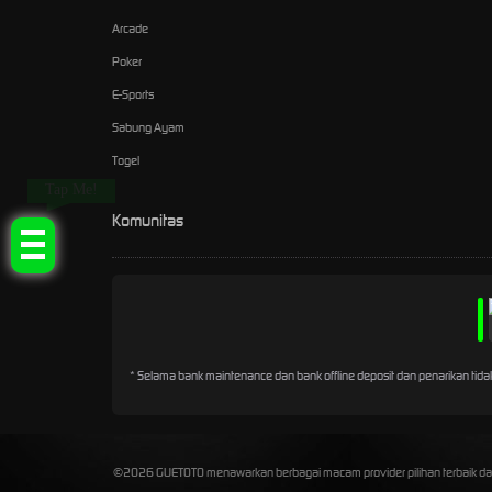
Arcade
Poker
E-Sports
Sabung Ayam
Togel
Tap Me!
Komunitas
* Selama bank maintenance dan bank offline deposit dan penarikan tida
©2026 GUETOTO menawarkan berbagai macam provider pilihan terbaik dan