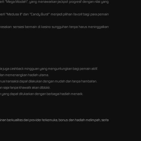
perti "Mega Moolah", yang menawarkan jackpot progresif dengan nilai yang
rti "Medusa II" dan "Candy Burst" menjadi pilihan favorit bagi para pemain
 merasakan sensasi bermain di kasino sungguhan tanpa harus meninggalkan
a juga cashback mingguan yang menguntungkan bagi pemain aktif.
n dan memenangkan hadiah utama.
emua transaksi dapat dilakukan dengan mudah dan tanpa hambatan.
n saja tanpa khawatir akan diblokir.
n yang dapat ditukarkan dengan berbagai hadiah menarik.
an berkualitas dari provider terkemuka, bonus dan hadiah melimpah, serta