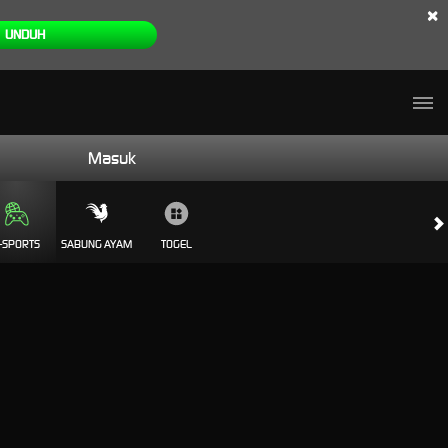
×
UNDUH
Masuk
-SPORTS
SABUNG AYAM
TOGEL