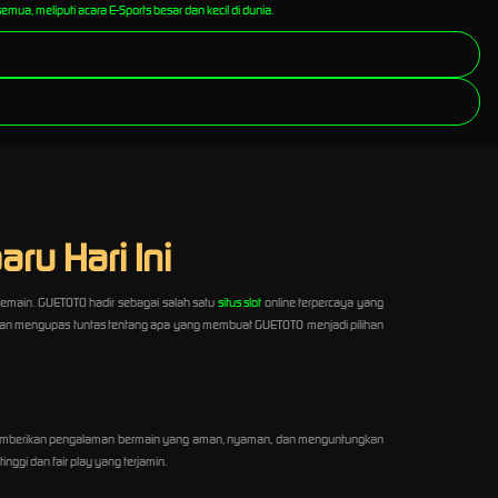
a, meliputi acara E-Sports besar dan kecil di dunia.
ru Hari Ini
pemain. GUETOTO hadir sebagai salah satu
situs slot
online terpercaya yang
 akan mengupas tuntas tentang apa yang membuat GUETOTO menjadi pilihan
ntuk memberikan pengalaman bermain yang aman, nyaman, dan menguntungkan
gi dan fair play yang terjamin.