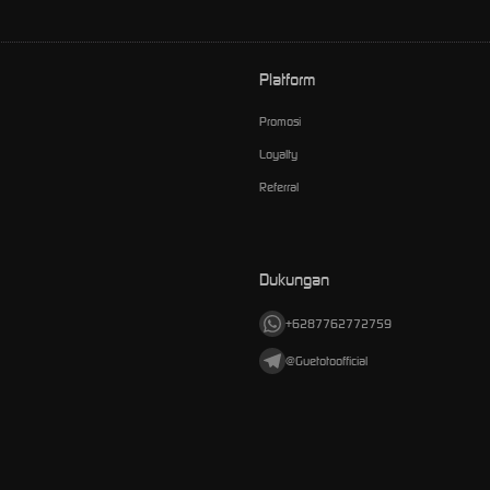
Platform
Promosi
Loyalty
Referral
Dukungan
+6287762772759
@Guetotoofficial