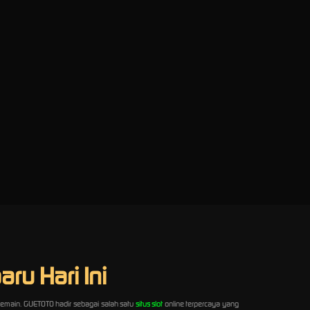
ru Hari Ini
pemain. GUETOTO hadir sebagai salah satu
situs slot
online terpercaya yang