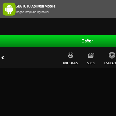
GUETOTO Aplikasi Mobile
Jangan tampilkan lagi hari ini
Daftar
HOT GAMES
SLOTS
LIVE CAS