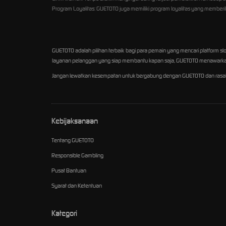
Program Loyalitas: GUETOTO juga memiliki program loyalitas yang member
GUETOTO adalah pilihan terbaik bagi para pemain yang mencari platform s
layanan pelanggan yang siap membantu kapan saja, GUETOTO menawark
Jangan lewatkan kesempatan untuk bergabung dengan GUETOTO dan rasakan s
Kebijaksanaan
Tentang GUETOTO
Responsible Gambling
Pusat Bantuan
Syarat dan Ketentuan
Kategori