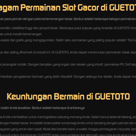
agam Permainan Slot Gacor di GUETO
n para pemain dengan potensi kemenangan besar. Berikut adalah beberapa kategori permainan 
emiliki volatilitas tinggi dan jackpot besar. Beberapa judul populer yang tersedia di GUETOTO 
ar untuk meraih kemenangan.
iasi dan grafis yang mengagumkan. Salah satu permainan yang paling populer adalah "Koi Ga
ua dan paling dihormati di industri ini. Di GUETOTO, Anda dapat menemukan permainan klasik se
 perangkat mobile. Dengan tampilan yang ringan dan desain yang intuitif, permainan PG Soft sepe
memberikan pengalaman bermain yang lebih interaktif. Dengan adanya live dealer, Anda dapat
Keuntungan Bermain di GUETOTO
leh Anda lewatkan. Berikut adalah beberapa di antaranya:
a Anda manfaatkan untuk meningkatkan peluang menang Anda. Selain bonus selamat datang, ad
engan hadiah besar. Ini adalah kesempatan emas bagi Anda untuk bersaing dengan pemain lai
ran yang aman dan cepat. Mulai dari transfer bank, e-wallet, hingga pembayaran via pulsa, s
situs judi online di Indonesia, GUETOTO selalu menyediakan link alternatif yang bisa Anda akses kapa