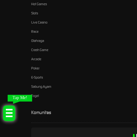
Hot Games
Slots
Live Casino
Race
Olahraga
Crash Game
Arcade
Poker
E-Sports
Sabung Ayam
Togel
Tap Me!
Komunitas