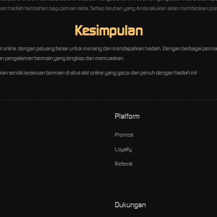
ikan hadiah tambahan bagi pemain setia. Setiap taruhan yang Anda lakukan akan memberikan poi
Kesimpulan
lot online dengan peluang besar untuk menang dan mendapatkan hadiah. Dengan berbagai permain
an pengalaman bermain yang lengkap dan memuaskan.
endiri keseruan bermain di situs slot online yang gacor dan penuh dengan hadiah ini!
Platform
Promosi
Loyalty
Referral
Dukungan