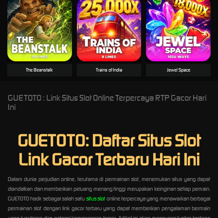
The Beanstalk
Trains of India
Jewel Space
GUETOTO : Link Situs Slot Online Terpercaya RTP Gacor Hari
Ini
GUETOTO: Daftar Situs Slot
Link Gacor Terbaru Hari Ini
Dalam dunia perjudian online, terutama di permainan slot, menemukan situs yang dapat
diandalkan dan memberikan peluang menang tinggi merupakan keinginan setiap pemain.
GUETOTO hadir sebagai salah satu
situs slot
online terpercaya yang menawarkan berbagai
permainan slot dengan link gacor terbaru yang dapat memberikan pengalaman bermain
yang luar biasa dan potensi kemenangan besar. Artikel ini akan mengupas tuntas tentang