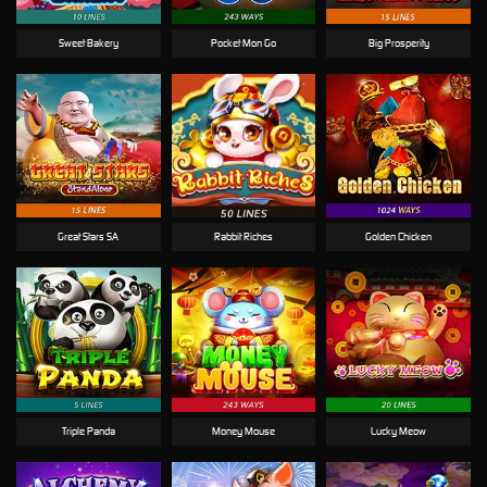
Sweet Bakery
Pocket Mon Go
Big Prosperity
Great Stars SA
Rabbit Riches
Golden Chicken
Triple Panda
Money Mouse
Lucky Meow