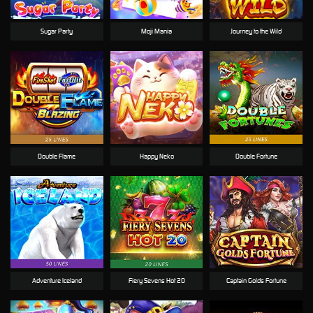
Sugar Party
Moji Mania
Journey to the Wild
Double Flame
Happy Neko
Double Fortune
Adventure Iceland
Fiery Sevens Hot 20
Captain Golds Fortune