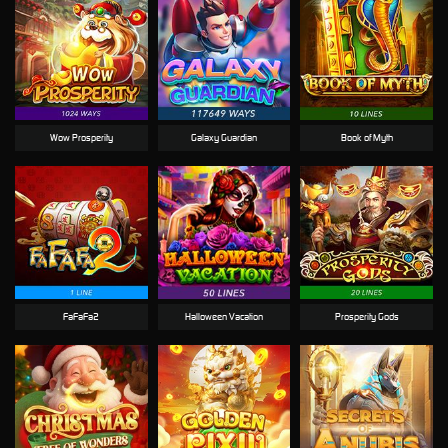
Wow Prosperity
Galaxy Guardian
Book of Myth
FaFaFa2
Halloween Vacation
Prosperity Gods