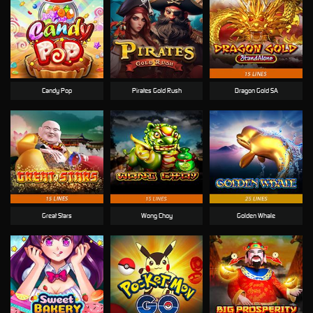
Candy Pop
Pirates Gold Rush
Dragon Gold SA
Great Stars
Wong Choy
Golden Whale