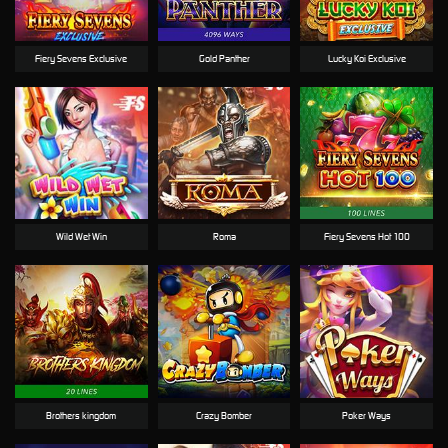
Fiery Sevens Exclusive
Gold Panther
Lucky Koi Exclusive
Wild Wet Win
Roma
Fiery Sevens Hot 100
Brothers kingdom
Crazy Bomber
Poker Ways