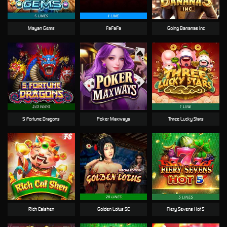
Mayan Gems
FaFaFa
Going Bananas Inc
5 Fortune Dragons
Poker Maxways
Three Lucky Stars
Rich Caishen
Golden Lotus SE
Fiery Sevens Hot 5