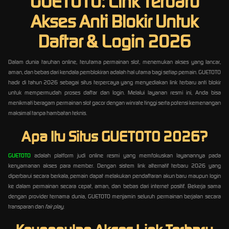
GUETOTO: Link Terbaru
Akses Anti Blokir Untuk
Daftar & Login 2026
Dalam dunia taruhan online, terutama permainan slot, menemukan akses yang lancar,
aman, dan bebas dari kendala pemblokiran adalah hal utama bagi setiap pemain. GUETOTO
hadir di tahun 2026 sebagai situs terpercaya yang menyediakan link terbaru anti blokir
untuk mempermudah proses daftar dan login. Melalui layanan resmi ini, Anda bisa
menikmati beragam permainan slot gacor dengan winrate tinggi serta potensi kemenangan
maksimal tanpa hambatan teknis.
Apa Itu Situs GUETOTO 2026?
GUETOTO
adalah platform judi online resmi yang memfokuskan layanannya pada
kenyamanan akses para member. Dengan sistem link alternatif terbaru 2026 yang
diperbarui secara berkala, pemain dapat melakukan pendaftaran akun baru maupun login
ke dalam permainan secara cepat, aman, dan bebas dari internet positif. Bekerja sama
dengan provider ternama dunia, GUETOTO menjamin seluruh permainan berjalan secara
transparan dan
fair play
.