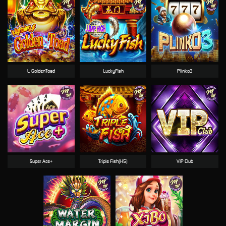
L-GoldenToad
LuckyFish
Plinko3
Super Ace+
Triple Fish(H5)
VIP Club