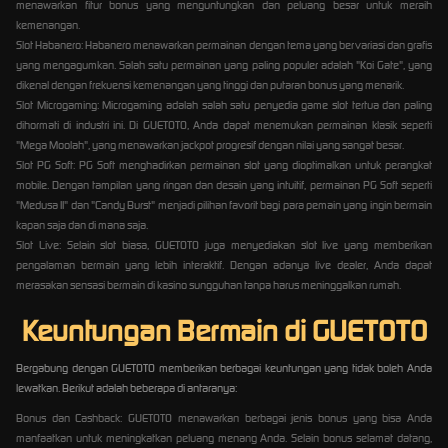
menawarkan fitur bonus yang menguntungkan dan peluang besar untuk meraih
kemenangan.
Slot Habanero: Habanero menawarkan permainan dengan tema yang bervariasi dan grafis
yang mengagumkan. Salah satu permainan yang paling populer adalah "Koi Gate", yang
dikenal dengan frekuensi kemenangan yang tinggi dan putaran bonus yang menarik.
Slot Microgaming: Microgaming adalah salah satu penyedia game slot tertua dan paling
dihormati di industri ini. Di GUETOTO, Anda dapat menemukan permainan klasik seperti
"Mega Moolah", yang menawarkan jackpot progresif dengan nilai yang sangat besar.
Slot PG Soft: PG Soft menghadirkan permainan slot yang dioptimalkan untuk perangkat
mobile. Dengan tampilan yang ringan dan desain yang intuitif, permainan PG Soft seperti
"Medusa II" dan "Candy Burst" menjadi pilihan favorit bagi para pemain yang ingin bermain
kapan saja dan di mana saja.
Slot Live: Selain slot biasa, GUETOTO juga menyediakan slot live yang memberikan
pengalaman bermain yang lebih interaktif. Dengan adanya live dealer, Anda dapat
merasakan sensasi bermain di kasino sungguhan tanpa harus meninggalkan rumah.
Keuntungan Bermain di GUETOTO
Bergabung dengan GUETOTO memberikan berbagai keuntungan yang tidak boleh Anda
lewatkan. Berikut adalah beberapa di antaranya:
Bonus dan Cashback: GUETOTO menawarkan berbagai jenis bonus yang bisa Anda
manfaatkan untuk meningkatkan peluang menang Anda. Selain bonus selamat datang,