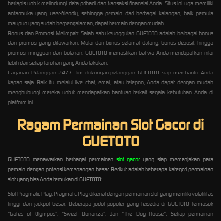
berlapis untuk melindungi data pribadi dan transaksi finansial Anda. Situs ini juga memiliki
antarmuka yang user-friendly, sehingga pemain dari berbagai kalangan, baik pemula
maupun yang sudah berpengalaman, dapat bermain dengan mudah.
Bonus dan Promosi Melimpah: Salah satu keunggulan GUETOTO adalah berbagai bonus
dan promosi yang ditawarkan. Mulai dari bonus selamat datang, bonus deposit, hingga
promosi mingguan dan bulanan, GUETOTO memastikan bahwa Anda mendapatkan nilai
lebih dari setiap taruhan yang Anda lakukan.
Layanan Pelanggan 24/7: Tim dukungan pelanggan GUETOTO siap membantu Anda
kapan saja. Baik itu melalui live chat, email, atau telepon, Anda dapat dengan mudah
menghubungi mereka untuk mendapatkan bantuan terkait segala kebutuhan Anda di
platform ini.
Ragam Permainan Slot Gacor di
GUETOTO
GUETOTO menawarkan berbagai permainan
slot gacor
yang siap memanjakan para
pemain dengan potensi kemenangan besar. Berikut adalah beberapa kategori permainan
slot yang bisa Anda temukan di GUETOTO:
Slot Pragmatic Play: Pragmatic Play dikenal dengan permainan slot yang memiliki volatilitas
tinggi dan jackpot besar. Beberapa judul populer yang tersedia di GUETOTO termasuk
"Gates of Olympus", "Sweet Bonanza", dan "The Dog House". Setiap permainan