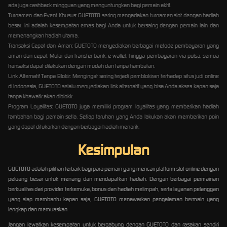
ada juga cashback mingguan yang menguntungkan bagi pemain aktif.
Turnamen dan Event Khusus: GUETOTO sering mengadakan turnamen slot dengan hadiah
besar. Ini adalah kesempatan emas bagi Anda untuk bersaing dengan pemain lain dan
memenangkan hadiah utama.
Transaksi Cepat dan Aman: GUETOTO menyediakan berbagai metode pembayaran yang
aman dan cepat. Mulai dari transfer bank, e-wallet, hingga pembayaran via pulsa, semua
transaksi dapat dilakukan dengan mudah dan tanpa hambatan.
Link Alternatif Tanpa Blokir: Mengingat sering terjadi pemblokiran terhadap situs judi online
di Indonesia, GUETOTO selalu menyediakan link alternatif yang bisa Anda akses kapan saja
tanpa khawatir akan diblokir.
Program Loyalitas: GUETOTO juga memiliki program loyalitas yang memberikan hadiah
tambahan bagi pemain setia. Setiap taruhan yang Anda lakukan akan memberikan poin
yang dapat ditukarkan dengan berbagai hadiah menarik.
Kesimpulan
GUETOTO adalah pilihan terbaik bagi para pemain yang mencari platform slot online dengan
peluang besar untuk menang dan mendapatkan hadiah. Dengan berbagai permainan
berkualitas dari provider terkemuka, bonus dan hadiah melimpah, serta layanan pelanggan
yang siap membantu kapan saja, GUETOTO menawarkan pengalaman bermain yang
lengkap dan memuaskan.
Jangan lewatkan kesempatan untuk bergabung dengan GUETOTO dan rasakan sendiri