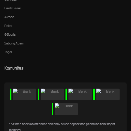
Crash Game
Arcade
Poker
E-Sports
Sabung Ayam
Togel
Komunitas
* Selama bank maintenance dan bank offline deposit dan penarikan tidak dapat
diproses