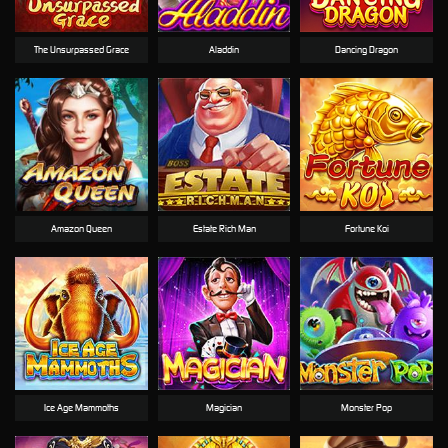
The Unsurpassed Grace
Aladdin
Dancing Dragon
Amazon Queen
Estate Rich Man
Fortune Koi
Ice Age Mammoths
Magician
Monster Pop