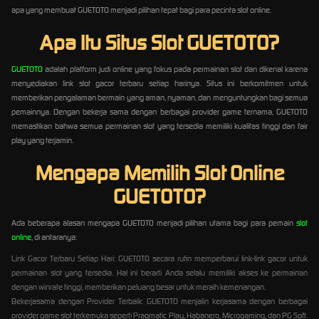
apa yang membuat GUETOTO menjadi pilihan tepat bagi para pecinta slot online.
Apa Itu Situs Slot GUETOTO?
GUETOTO
adalah platform judi online yang fokus pada permainan slot dan dikenal karena
menyediakan link slot gacor terbaru setiap harinya. Situs ini berkomitmen untuk
memberikan pengalaman bermain yang aman, nyaman, dan menguntungkan bagi semua
pemainnya. Dengan bekerja sama dengan berbagai provider game ternama, GUETOTO
memastikan bahwa semua permainan slot yang tersedia memiliki kualitas tinggi dan fair
play yang terjamin.
Mengapa Memilih Slot Online
GUETOTO?
Ada beberapa alasan mengapa GUETOTO menjadi pilihan utama bagi para pemain
slot
online
, di antaranya:
Link Gacor Terbaru Setiap Hari: GUETOTO secara rutin memperbarui link-link gacor untuk
permainan slot yang tersedia. Hal ini berarti Anda selalu memiliki akses ke permainan
dengan winrate tinggi, memberikan peluang besar untuk meraih kemenangan.
Bekerjasama dengan Provider Terbaik: GUETOTO menjalin kerjasama dengan berbagai
provider game slot terkemuka seperti Pragmatic Play, Habanero, Microgaming, dan PG Soft.