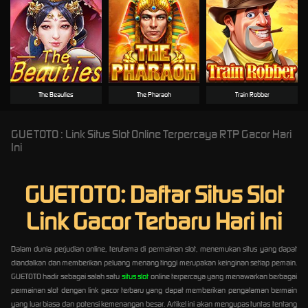
The Beauties
The Pharaoh
Train Robber
GUETOTO : Link Situs Slot Online Terpercaya RTP Gacor Hari
Ini
GUETOTO: Daftar Situs Slot
Link Gacor Terbaru Hari Ini
Dalam dunia perjudian online, terutama di permainan slot, menemukan situs yang dapat
diandalkan dan memberikan peluang menang tinggi merupakan keinginan setiap pemain.
GUETOTO hadir sebagai salah satu
situs slot
online terpercaya yang menawarkan berbagai
permainan slot dengan link gacor terbaru yang dapat memberikan pengalaman bermain
yang luar biasa dan potensi kemenangan besar. Artikel ini akan mengupas tuntas tentang