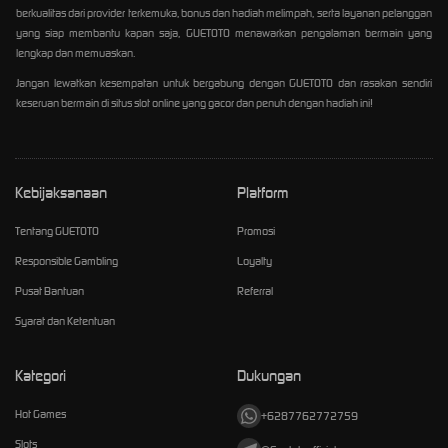
berkualitas dari provider terkemuka, bonus dan hadiah melimpah, serta layanan pelanggan
yang siap membantu kapan saja, GUETOTO menawarkan pengalaman bermain yang
lengkap dan memuaskan.
Jangan lewatkan kesempatan untuk bergabung dengan GUETOTO dan rasakan sendiri
keseruan bermain di situs slot online yang gacor dan penuh dengan hadiah ini!
Kebijaksanaan
Platform
Tentang GUETOTO
Promosi
Responsible Gambling
Loyalty
Pusat Bantuan
Referral
Syarat dan Ketentuan
Kategori
Dukungan
Hot Games
+6287762772759
Slots