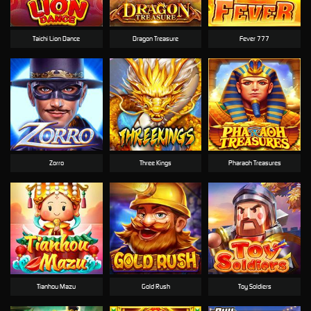
Taichi Lion Dance
Dragon Treasure
Fever 777
Zorro
Three Kings
Pharaoh Treasures
Tianhou Mazu
Gold Rush
Toy Soldiers