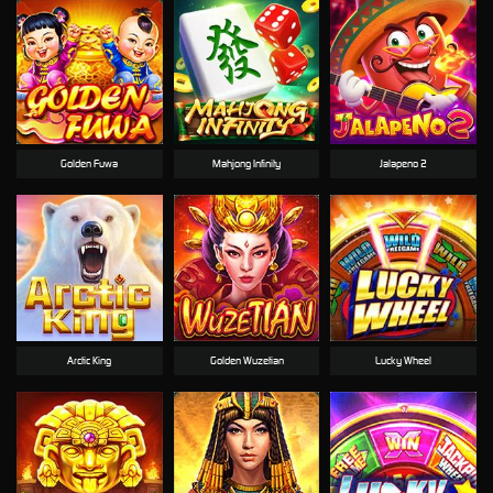
Golden Fuwa
Mahjong Infinity
Jalapeno 2
Arctic King
Golden Wuzetian
Lucky Wheel