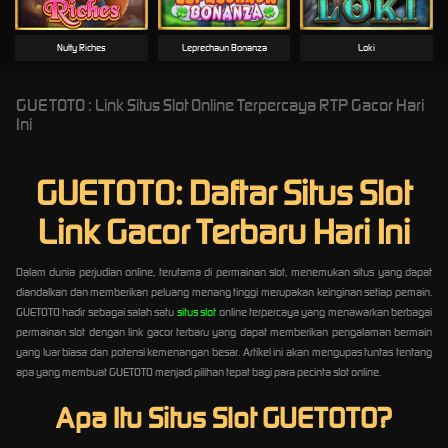
Nutty Riches
Leprechaun Bonanza
Loki
GUETOTO : Link Situs Slot Online Terpercaya RTP Gacor Hari
Ini
GUETOTO: Daftar Situs Slot
Link Gacor Terbaru Hari Ini
Dalam dunia perjudian online, terutama di permainan slot, menemukan situs yang dapat
diandalkan dan memberikan peluang menang tinggi merupakan keinginan setiap pemain.
GUETOTO hadir sebagai salah satu
situs slot
online terpercaya yang menawarkan berbagai
permainan slot dengan link gacor terbaru yang dapat memberikan pengalaman bermain
yang luar biasa dan potensi kemenangan besar. Artikel ini akan mengupas tuntas tentang
apa yang membuat GUETOTO menjadi pilihan tepat bagi para pecinta slot online.
Apa Itu Situs Slot GUETOTO?