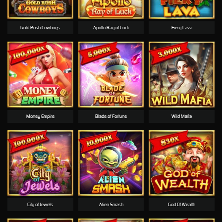
Gold Rush Cowboys
Apollo Ray of Luck
Fiery Lava
Money Empire
Blade of Fortune
Wild Mafia
City of Jewels
Alien Smash
God Of Wealth