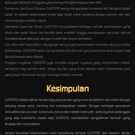
ada juga cashback mingguan yang menguntungkan bagi pemain aktif.
Turnamen dan Event Khusus: GUETOTO sering mengadakan turnamen slot dengan hadiah
besar. Ini adalah kesempatan emas bagi Anda untuk bersaing dengan pemain lain dan
memenangkan hadiah utama.
Transaksi Cepat dan Aman: GUETOTO menyediakan berbagai metode pembayaran yang
aman dan cepat. Mulai dari transfer bank, e-wallet, hingga pembayaran via pulsa, semua
transaksi dapat dilakukan dengan mudah dan tanpa hambatan.
Link Alternatif Tanpa Blokir: Mengingat sering terjadi pemblokiran terhadap situs judi online
di Indonesia, GUETOTO selalu menyediakan link alternatif yang bisa Anda akses kapan saja
tanpa khawatir akan diblokir.
Program Loyalitas: GUETOTO juga memiliki program loyalitas yang memberikan hadiah
tambahan bagi pemain setia. Setiap taruhan yang Anda lakukan akan memberikan poin
yang dapat ditukarkan dengan berbagai hadiah menarik.
Kesimpulan
GUETOTO adalah pilihan terbaik bagi para pemain yang mencari platform slot online dengan
peluang besar untuk menang dan mendapatkan hadiah. Dengan berbagai permainan
berkualitas dari provider terkemuka, bonus dan hadiah melimpah, serta layanan pelanggan
yang siap membantu kapan saja, GUETOTO menawarkan pengalaman bermain yang
lengkap dan memuaskan.
Jangan lewatkan kesempatan untuk bergabung dengan GUETOTO dan rasakan sendiri