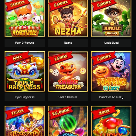
Farm Of Fortune
Nezha
Jungle Quest
Triple Happiness
Snake Treasure
Pumpkins Go Lucky