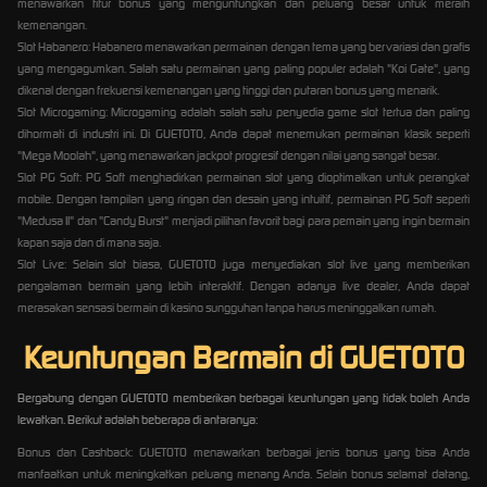
menawarkan fitur bonus yang menguntungkan dan peluang besar untuk meraih
kemenangan.
Slot Habanero: Habanero menawarkan permainan dengan tema yang bervariasi dan grafis
yang mengagumkan. Salah satu permainan yang paling populer adalah "Koi Gate", yang
dikenal dengan frekuensi kemenangan yang tinggi dan putaran bonus yang menarik.
Slot Microgaming: Microgaming adalah salah satu penyedia game slot tertua dan paling
dihormati di industri ini. Di GUETOTO, Anda dapat menemukan permainan klasik seperti
"Mega Moolah", yang menawarkan jackpot progresif dengan nilai yang sangat besar.
Slot PG Soft: PG Soft menghadirkan permainan slot yang dioptimalkan untuk perangkat
mobile. Dengan tampilan yang ringan dan desain yang intuitif, permainan PG Soft seperti
"Medusa II" dan "Candy Burst" menjadi pilihan favorit bagi para pemain yang ingin bermain
kapan saja dan di mana saja.
Slot Live: Selain slot biasa, GUETOTO juga menyediakan slot live yang memberikan
pengalaman bermain yang lebih interaktif. Dengan adanya live dealer, Anda dapat
merasakan sensasi bermain di kasino sungguhan tanpa harus meninggalkan rumah.
Keuntungan Bermain di GUETOTO
Bergabung dengan GUETOTO memberikan berbagai keuntungan yang tidak boleh Anda
lewatkan. Berikut adalah beberapa di antaranya:
Bonus dan Cashback: GUETOTO menawarkan berbagai jenis bonus yang bisa Anda
manfaatkan untuk meningkatkan peluang menang Anda. Selain bonus selamat datang,