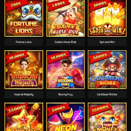
Fortune Lions
Golden Horse Ride
Spin and Win
Imperial Majesty
Boxing Fury
Caribbean Riches