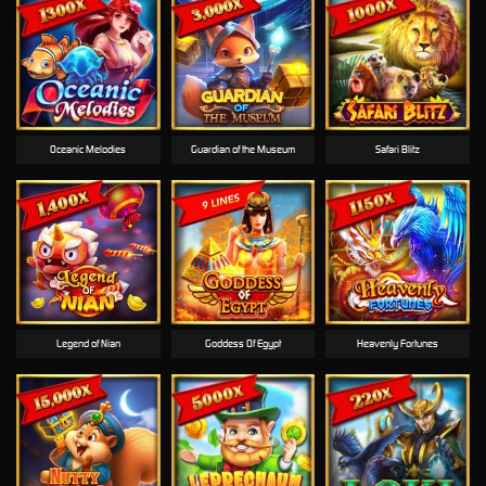
Oceanic Melodies
Guardian of the Museum
Safari Blitz
Legend of Nian
Goddess Of Egypt
Heavenly Fortunes