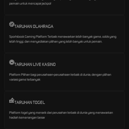
pemain untuk mencapai jackpot
TARUHAN OLAHRAGA
Sportsbook Gaming Platform Terbaik menawarkan lebih banyak game, odds yang
lebih tinggi, dan menyediakan pilihan yang lebih banyak untuk pemain.
TARUHAN LIVE KASINO
Platform Pilihan bagi perusahaan-perusahaan terbaik di dunia, dengan pilihan
variasi game terbanyak
TARUHAN TOGEL
Platform togel yang menarik dari perusahan terbaik di dunia yang menawarkan
hadiah kemenangan besar