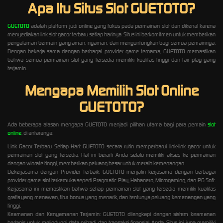
Apa Itu Situs Slot GUETOTO?
GUETOTO
adalah platform judi online yang fokus pada permainan slot dan dikenal karena
menyediakan link slot gacor terbaru setiap harinya. Situs ini berkomitmen untuk memberikan
pengalaman bermain yang aman, nyaman, dan menguntungkan bagi semua pemainnya.
Dengan bekerja sama dengan berbagai provider game ternama, GUETOTO memastikan
bahwa semua permainan slot yang tersedia memiliki kualitas tinggi dan fair play yang
terjamin.
Mengapa Memilih Slot Online
GUETOTO?
Ada beberapa alasan mengapa GUETOTO menjadi pilihan utama bagi para pemain
slot
online
, di antaranya:
Link Gacor Terbaru Setiap Hari: GUETOTO secara rutin memperbarui link-link gacor untuk
permainan slot yang tersedia. Hal ini berarti Anda selalu memiliki akses ke permainan
dengan winrate tinggi, memberikan peluang besar untuk meraih kemenangan.
Bekerjasama dengan Provider Terbaik: GUETOTO menjalin kerjasama dengan berbagai
provider game slot terkemuka seperti Pragmatic Play, Habanero, Microgaming, dan PG Soft.
Kerjasama ini memastikan bahwa setiap permainan slot yang tersedia memiliki kualitas
grafis yang menawan, fitur bonus yang menarik, dan tentunya peluang kemenangan yang
tinggi.
Keamanan dan Kenyamanan Terjamin: GUETOTO dilengkapi dengan sistem keamanan
berlapis untuk melindungi data pribadi dan transaksi finansial Anda. Situs ini juga memiliki