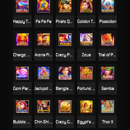
Happy Taxi
Fa Fa Fa
Pirate Queen
Golden Temple
Poseidon
Charge Buffalo Ascent
Arena Fighter
Crazy Pusher
Zeus
Trial of Phoenix
Gem Party
Jackpot Joker
Bangla Beauty
Fortune Tree
Samba
Bubble Beauty
Chin Shi Huang
Crazy Golden Bank
Egypt's Glow
Thor X