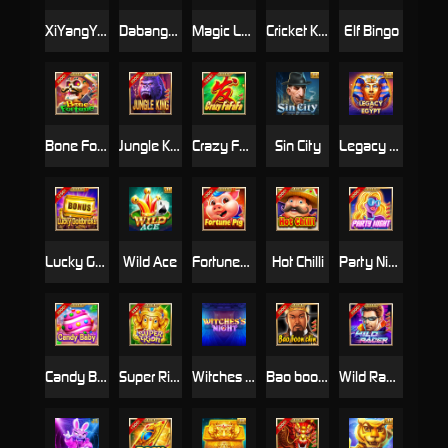
XiYangYang
Dabanggg
Magic Lamp
Cricket King 18
Elf Bingo
Bone Fortune
Jungle King
Crazy FaFaFa
Sin City
Legacy of Egypt
Lucky Goldbricks
Wild Ace
FortunePig
Hot Chilli
Party Night
Candy Baby
Super Rich
Witches Night
Bao boon chin
Wild Racer