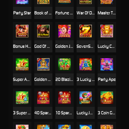
Party Star
Book of Gold
Fortune Gems 3
War Of Dragons
Master Tiger
Bonus Hunter
God Of Martial
Golden Joker
SevenSevenSeven
Lucky Coming
Super Ace Deluxe
Golden Queen
20 Blazing Clover
3 Lucky Baozhu
Party Ape
3 Super Ace
40 Sparkling Crown
10 Sparkling Crown
Lucky Jaguar 2
3 Coin Golden OX