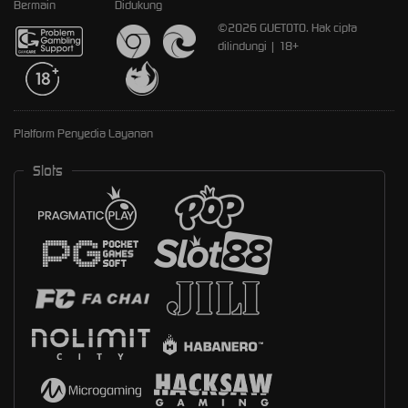
Bermain
Didukung
©2026 GUETOTO. Hak cipta
dilindungi | 18+
Platform Penyedia Layanan
Slots