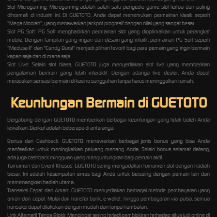
Slot Microgaming: Microgaming adalah salah satu penyedia game slot tertua dan paling
dihormati di industri ini. Di GUETOTO, Anda dapat menemukan permainan klasik seperti
"Mega Moolah", yang menawarkan jackpot progresif dengan nilai yang sangat besar.
Slot PG Soft: PG Soft menghadirkan permainan slot yang dioptimalkan untuk perangkat
mobile. Dengan tampilan yang ringan dan desain yang intuitif, permainan PG Soft seperti
"Medusa II" dan "Candy Burst" menjadi pilihan favorit bagi para pemain yang ingin bermain
kapan saja dan di mana saja.
Slot Live: Selain slot biasa, GUETOTO juga menyediakan slot live yang memberikan
pengalaman bermain yang lebih interaktif. Dengan adanya live dealer, Anda dapat
merasakan sensasi bermain di kasino sungguhan tanpa harus meninggalkan rumah.
Keuntungan Bermain di GUETOTO
Bergabung dengan GUETOTO memberikan berbagai keuntungan yang tidak boleh Anda
lewatkan. Berikut adalah beberapa di antaranya:
Bonus dan Cashback: GUETOTO menawarkan berbagai jenis bonus yang bisa Anda
manfaatkan untuk meningkatkan peluang menang Anda. Selain bonus selamat datang,
ada juga cashback mingguan yang menguntungkan bagi pemain aktif.
Turnamen dan Event Khusus: GUETOTO sering mengadakan turnamen slot dengan hadiah
besar. Ini adalah kesempatan emas bagi Anda untuk bersaing dengan pemain lain dan
memenangkan hadiah utama.
Transaksi Cepat dan Aman: GUETOTO menyediakan berbagai metode pembayaran yang
aman dan cepat. Mulai dari transfer bank, e-wallet, hingga pembayaran via pulsa, semua
transaksi dapat dilakukan dengan mudah dan tanpa hambatan.
Link Alternatif Tanpa Blokir: Mengingat sering terjadi pemblokiran terhadap situs judi online di