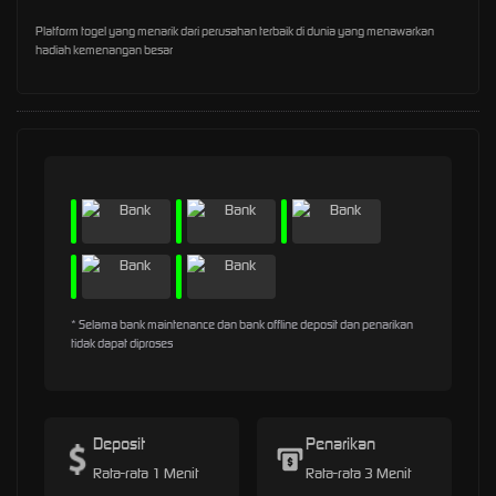
Platform togel yang menarik dari perusahan terbaik di dunia yang menawarkan
hadiah kemenangan besar
* Selama bank maintenance dan bank offline deposit dan penarikan
tidak dapat diproses
Deposit
Penarikan
Rata-rata 1 Menit
Rata-rata 3 Menit