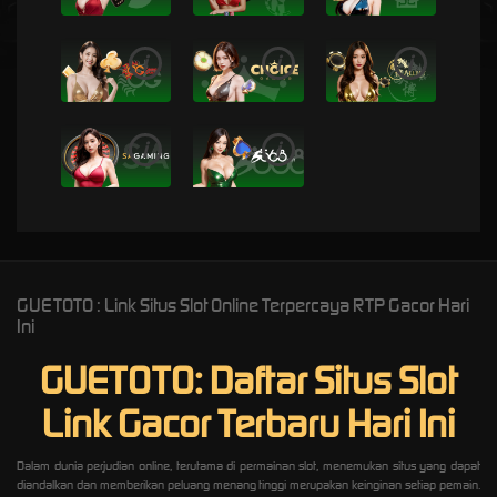
i
i
i
i
i
GUETOTO : Link Situs Slot Online Terpercaya RTP Gacor Hari
Ini
GUETOTO: Daftar Situs Slot
Link Gacor Terbaru Hari Ini
Dalam dunia perjudian online, terutama di permainan slot, menemukan situs yang dapat
diandalkan dan memberikan peluang menang tinggi merupakan keinginan setiap pemain.