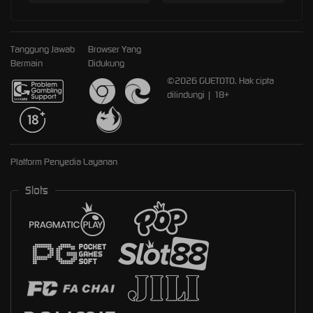
Tanggung Jawab
Browser Yang
Bermain
Didukung
©2026 GUETOTO. Hak cipta
dilindungi | 18+
Platform Penyedia Layanan
Slots