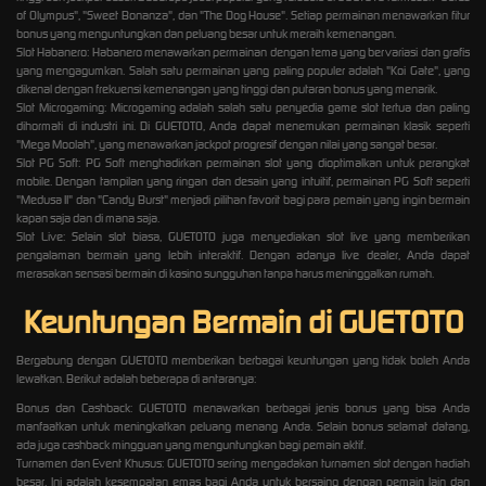
of Olympus", "Sweet Bonanza", dan "The Dog House". Setiap permainan menawarkan fitur
bonus yang menguntungkan dan peluang besar untuk meraih kemenangan.
Slot Habanero: Habanero menawarkan permainan dengan tema yang bervariasi dan grafis
yang mengagumkan. Salah satu permainan yang paling populer adalah "Koi Gate", yang
dikenal dengan frekuensi kemenangan yang tinggi dan putaran bonus yang menarik.
Slot Microgaming: Microgaming adalah salah satu penyedia game slot tertua dan paling
dihormati di industri ini. Di GUETOTO, Anda dapat menemukan permainan klasik seperti
"Mega Moolah", yang menawarkan jackpot progresif dengan nilai yang sangat besar.
Slot PG Soft: PG Soft menghadirkan permainan slot yang dioptimalkan untuk perangkat
mobile. Dengan tampilan yang ringan dan desain yang intuitif, permainan PG Soft seperti
"Medusa II" dan "Candy Burst" menjadi pilihan favorit bagi para pemain yang ingin bermain
kapan saja dan di mana saja.
Slot Live: Selain slot biasa, GUETOTO juga menyediakan slot live yang memberikan
pengalaman bermain yang lebih interaktif. Dengan adanya live dealer, Anda dapat
merasakan sensasi bermain di kasino sungguhan tanpa harus meninggalkan rumah.
Keuntungan Bermain di GUETOTO
Bergabung dengan GUETOTO memberikan berbagai keuntungan yang tidak boleh Anda
lewatkan. Berikut adalah beberapa di antaranya:
Bonus dan Cashback: GUETOTO menawarkan berbagai jenis bonus yang bisa Anda
manfaatkan untuk meningkatkan peluang menang Anda. Selain bonus selamat datang,
ada juga cashback mingguan yang menguntungkan bagi pemain aktif.
Turnamen dan Event Khusus: GUETOTO sering mengadakan turnamen slot dengan hadiah
besar. Ini adalah kesempatan emas bagi Anda untuk bersaing dengan pemain lain dan