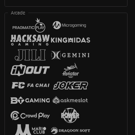
Arcade