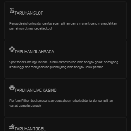
TARUHAN SLOT
Penyedia slot online dengan beragam pilihan game menarik yang memudahkan
pemain untuk mencapai jackpot
TARUHAN OLAHRAGA
Sportsbook Gaming Platform Terbaik menawarkan lebih banyak game, odds yang
lebih tinggi, dan menyediakan pilihan yang lebih banyak untuk pemain.
TARUHAN LIVE KASINO
Platform Pilihan bagi perusahaan-perusahaan terbaik di dunia, dengan pilihan
variasi game terbanyak
TARUHAN TOGEL