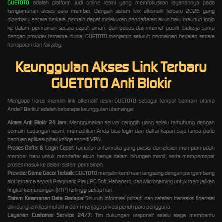
GUETOTO
adalah platform judi online resmi yang memfokuskan layanannya pada
kenyamanan akses para member. Dengan sistem link alternatif terbaru 2026 yang
diperbarui secara berkala, pemain dapat melakukan pendaftaran akun baru maupun login
ke dalam permainan secara cepat, aman, dan bebas dari internet positif. Bekerja sama
dengan provider ternama dunia, GUETOTO menjamin seluruh permainan berjalan secara
transparan dan
fair play
.
Keunggulan Akses Link Terbaru
GUETOTO Anti Blokir
Mengapa harus memilih link alternatif resmi GUETOTO sebagai tempat bermain utama
Anda? Berikut adalah beberapa keunggulan utamanya:
Akses Anti Blokir 24 Jam:
Menggunakan server canggih yang selalu terhubung dengan
domain cadangan resmi, memastikan Anda bisa login dan daftar kapan saja tanpa perlu
bantuan aplikasi pihak ketiga seperti VPN.
Proses Daftar & Login Cepat:
Tampilan antarmuka yang presisi dan efisien mempermudah
member baru untuk mendaftar akun hanya dalam hitungan menit, serta mempercepat
proses masuk ke dalam sistem permainan.
Provider Game Gacor Terbaik:
GUETOTO menjalin kemitraan langsung dengan pengembang
slot ternama seperti Pragmatic Play, PG Soft, Habanero, dan Microgaming untuk menyajikan
tingkat kemenangan (RTP) tertinggi setiap hari.
Sistem Keamanan Data Berlapis:
Seluruh informasi pribadi dan catatan transaksi finansial
dilindungi enkripsi mutakhir demi menjaga privasi penuh para pengguna.
Layanan Customer Service 24/7:
Tim dukungan responsif selalu siaga membantu