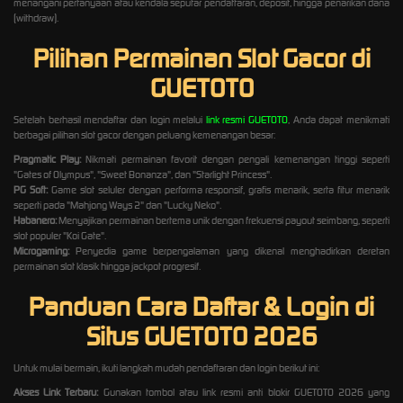
menangani pertanyaan atau kendala seputar pendaftaran, deposit, hingga penarikan dana
(withdraw).
Pilihan Permainan Slot Gacor di
GUETOTO
Setelah berhasil mendaftar dan login melalui
link resmi GUETOTO
, Anda dapat menikmati
berbagai pilihan slot gacor dengan peluang kemenangan besar:
Pragmatic Play:
Nikmati permainan favorit dengan pengali kemenangan tinggi seperti
"Gates of Olympus", "Sweet Bonanza", dan "Starlight Princess".
PG Soft:
Game slot seluler dengan performa responsif, grafis menarik, serta fitur menarik
seperti pada "Mahjong Ways 2" dan "Lucky Neko".
Habanero:
Menyajikan permainan bertema unik dengan frekuensi payout seimbang, seperti
slot populer "Koi Gate".
Microgaming:
Penyedia game berpengalaman yang dikenal menghadirkan deretan
permainan slot klasik hingga jackpot progresif.
Panduan Cara Daftar & Login di
Situs GUETOTO 2026
Untuk mulai bermain, ikuti langkah mudah pendaftaran dan login berikut ini:
Akses Link Terbaru:
Gunakan tombol atau link resmi anti blokir GUETOTO 2026 yang