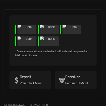
* Selama bank maintenance dan bank offline deposit dan penarikan
tidak dapat diproses
Deposit
Penarikan
Rata-rata 1 Menit
Rata-rata 3 Menit
Tanggung Jawab
Browser Yang