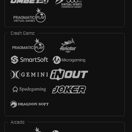
Crash Game
Arcade