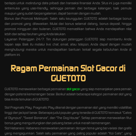
berlapis untuk melindungi data pribadi dan transaksi finansial Anda. Situs ini juga memiliki
antarmuka yang user-friendly, sehingga pemain dari berbagai kalangan, baik pemula
maupun yang sudah berpengalaman, dapat bermain dengan mudah.
Bonus dan Promosi Melimpah: Salah satu keunggulan GUETOTO adalah berbagai bonus
dan promosi yang ditawarkan. Mulai dari bonus selamat datang, bonus deposit, hingga
promosi mingguan dan bulanan, GUETOTO memastikan bahwa Anda mendapatkan nilai
lebih dari setiap taruhan yang Anda lakukan.
Layanan Pelanggan 24/7: Tim dukungan pelanggan GUETOTO siap membantu Anda
kapan saja. Baik itu melalui live chat, email, atau telepon, Anda dapat dengan mudah
menghubungi mereka untuk mendapatkan bantuan terkait segala kebutuhan Anda di
platform ini.
Ragam Permainan Slot Gacor di
GUETOTO
GUETOTO menawarkan berbagai permainan
slot gacor
yang siap memanjakan para pemain
dengan potensi kemenangan besar. Berikut adalah beberapa kategori permainan slot yang
bisa Anda temukan di GUETOTO:
Slot Pragmatic Play: Pragmatic Play dikenal dengan permainan slot yang memiliki volatilitas
tinggi dan jackpot besar. Beberapa judul populer yang tersedia di GUETOTO termasuk "Gates
of Olympus", "Sweet Bonanza", dan "The Dog House". Setiap permainan menawarkan fitur
bonus yang menguntungkan dan peluang besar untuk meraih kemenangan.
Slot Habanero: Habanero menawarkan permainan dengan tema yang bervariasi dan grafis
yang mengagumkan. Salah satu permainan yang paling populer adalah "Koi Gate", yang