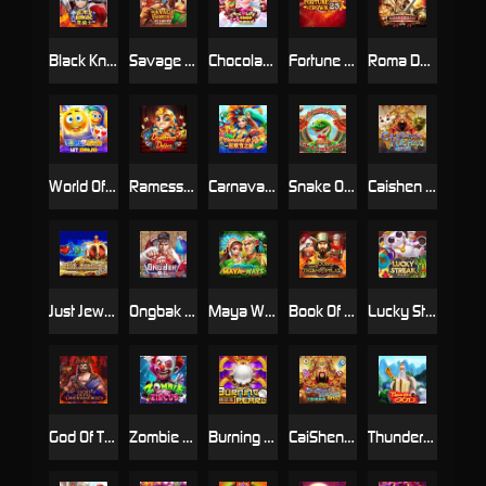
Black Knight
Savage Frontier Hold And Win
Chocolate Shop
Fortune Crown 25
Roma Deluxe
World Of Emoji
Ramesses' Relics
Carnaval Do Rio
Snake Of Fortune
Caishen Riches
Just Jewels
Ongbak Deluxe
Maya Ways
Book Of Thermopylae
Lucky Streak
God Of The Underworld
Zombie Zircus
Burning Pearl
CaiShen Riches Bingo
Thunder God