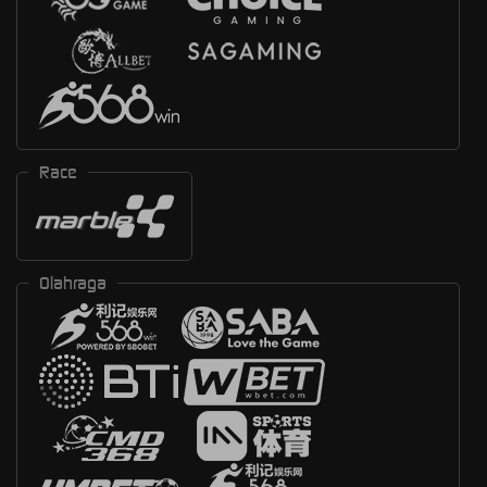
Race
Olahraga