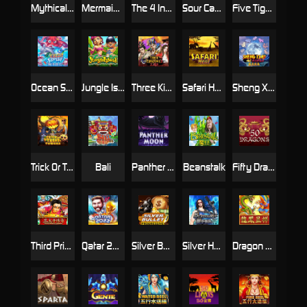
Mythical Sand
Mermaid Treasure
The 4 Invention
Sour Candy
Five Tiger Generals
Ocean Spray
Jungle Island
Three Kingdoms 2
Safari Heat
Sheng Xiao Bingo
Trick Or Treat
Bali
Panther Moon
Beanstalk
Fifty Dragons
Third Prince's Journey
Qatar 2022
Silver Bullet Progressive
Silver Hand
Dragon Phoenix