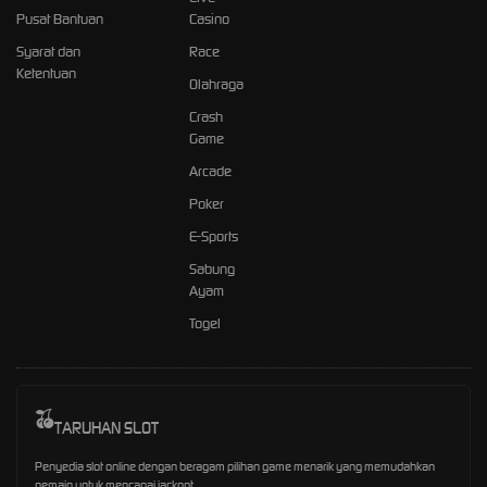
Pusat Bantuan
Casino
Syarat dan
Race
Ketentuan
Olahraga
Crash
Game
Arcade
Poker
E-Sports
Sabung
Ayam
Togel
TARUHAN SLOT
Penyedia slot online dengan beragam pilihan game menarik yang memudahkan
pemain untuk mencapai jackpot