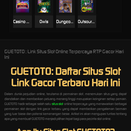
Casino Win Spin
Owls
Dungeon Quest
Outsourced: Slash Game
GUETOTO : Link Situs Slot Online Terpercaya RTP Gacor Hari
Ini
GUETOTO: Daftar Situs Slot
Link Gacor Terbaru Hari Ini
Dalam dunia perjudian online, terutama di permainan slot, menemukan situs yang dapat
diandalkan dan memberikan peluang menang tinggi merupakan keinginan setiap pemain.
GUETOTO hadir sebagai salah satu
situs slot
online terpercaya yang menawarkan berbagai
permainan slot dengan link gacor terbaru yang dapat memberikan pengalaman bermain
yang luar biasa dan potensi kemenangan besar. Artikel ini akan mengupas tuntas tentang
apa yang membuat GUETOTO menjadi pilihan tepat bagi para pecinta slot online.