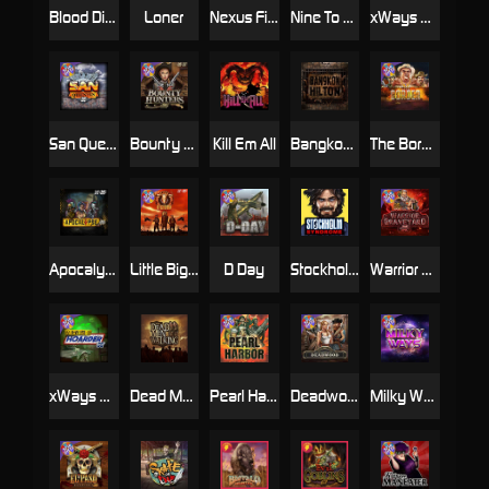
Blood Diamond
Loner
Nexus Fire In The Hole xBomb
Nine To Five
xWays Hoarder 2
San Quentin xWays
Bounty Hunters xNudge®
Kill Em All
Bangkok Hilton
The Border
Apocalypse Super xNudge
Little Bighorn
D Day
Stockholm Syndrome
Warrior Graveyard xNudge
xWays Hoarder xSplit
Dead Men Walking
Pearl Harbor
Deadwood xNudge
Milky Ways