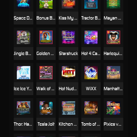
Space Donkey
Bonus Bunnies
Kiss My Chainsaw
Tractor Beam
Mayan Magic Wildfire
Jingle Balls
Golden Genie And The Walking Wilds
Starstruck
Hot 4 Cash
Harlequin Carnival
Ice Ice Yeti
Walk of Shame
Hot Nudge
WiXX
Manhattan Goes Wild
Thor: Hammer Time
Tesla Jolt
Kitchen Drama: Sushi Mania
Tomb of Nefertiti
Pixies vs Pirates