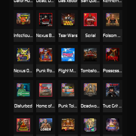
Gator Hunters
Dead, Dead, or Deader
Das xBoot
San Quentin 2: Death Row
Kenneth Must Die
Infectious 5 xWays
Nexus Blood & Shadow
Tsar Wars
Serial
Folsom Prison
Nexus Outsourced
Punk Rocker 2
Flight Mode
Tombstone Slaughter
Possessed
Disturbed
Home of the Brave
Punk Toilet
Deadwood R.I.P
True Grit Redemption