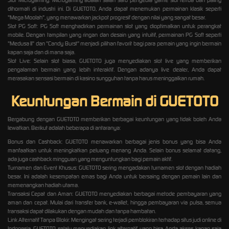
dihormati di industri ini. Di GUETOTO, Anda dapat menemukan permainan klasik seperti
"Mega Moolah", yang menawarkan jackpot progresif dengan nilai yang sangat besar.
Slot PG Soft: PG Soft menghadirkan permainan slot yang dioptimalkan untuk perangkat
mobile. Dengan tampilan yang ringan dan desain yang intuitif, permainan PG Soft seperti
"Medusa II" dan "Candy Burst" menjadi pilihan favorit bagi para pemain yang ingin bermain
kapan saja dan di mana saja.
Slot Live: Selain slot biasa, GUETOTO juga menyediakan slot live yang memberikan
pengalaman bermain yang lebih interaktif. Dengan adanya live dealer, Anda dapat
merasakan sensasi bermain di kasino sungguhan tanpa harus meninggalkan rumah.
Keuntungan Bermain di GUETOTO
Bergabung dengan GUETOTO memberikan berbagai keuntungan yang tidak boleh Anda
lewatkan. Berikut adalah beberapa di antaranya:
Bonus dan Cashback: GUETOTO menawarkan berbagai jenis bonus yang bisa Anda
manfaatkan untuk meningkatkan peluang menang Anda. Selain bonus selamat datang,
ada juga cashback mingguan yang menguntungkan bagi pemain aktif.
Turnamen dan Event Khusus: GUETOTO sering mengadakan turnamen slot dengan hadiah
besar. Ini adalah kesempatan emas bagi Anda untuk bersaing dengan pemain lain dan
memenangkan hadiah utama.
Transaksi Cepat dan Aman: GUETOTO menyediakan berbagai metode pembayaran yang
aman dan cepat. Mulai dari transfer bank, e-wallet, hingga pembayaran via pulsa, semua
transaksi dapat dilakukan dengan mudah dan tanpa hambatan.
Link Alternatif Tanpa Blokir: Mengingat sering terjadi pemblokiran terhadap situs judi online di
Indonesia, GUETOTO selalu menyediakan link alternatif yang bisa Anda akses kapan saja