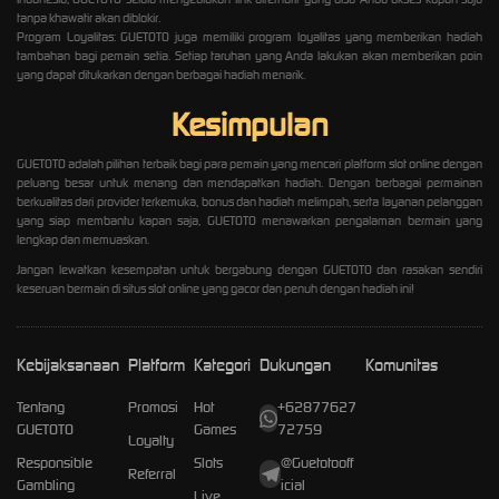
tanpa khawatir akan diblokir.
Program Loyalitas: GUETOTO juga memiliki program loyalitas yang memberikan hadiah
tambahan bagi pemain setia. Setiap taruhan yang Anda lakukan akan memberikan poin
yang dapat ditukarkan dengan berbagai hadiah menarik.
Kesimpulan
GUETOTO adalah pilihan terbaik bagi para pemain yang mencari platform slot online dengan
peluang besar untuk menang dan mendapatkan hadiah. Dengan berbagai permainan
berkualitas dari provider terkemuka, bonus dan hadiah melimpah, serta layanan pelanggan
yang siap membantu kapan saja, GUETOTO menawarkan pengalaman bermain yang
lengkap dan memuaskan.
Jangan lewatkan kesempatan untuk bergabung dengan GUETOTO dan rasakan sendiri
keseruan bermain di situs slot online yang gacor dan penuh dengan hadiah ini!
Kebijaksanaan
Platform
Kategori
Dukungan
Komunitas
Tentang
Promosi
Hot
+62877627
GUETOTO
Games
72759
Loyalty
Responsible
Slots
@Guetotooff
Referral
Gambling
icial
Live