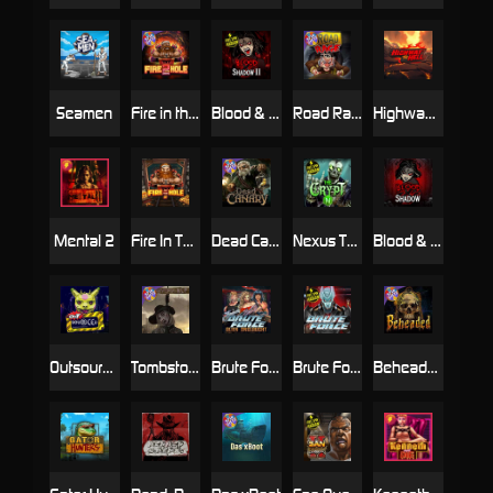
Seamen
Fire in the Hole 2
Blood & Shadow 2
Road Rage
Highway to Hell
Mental 2
Fire In The Hole xBomb
Dead Canary
Nexus The Crypt
Blood & Shadow
Outsourced
Tombstone RIP
Brute Force: Alien Onslaught
Brute Force
Beheaded