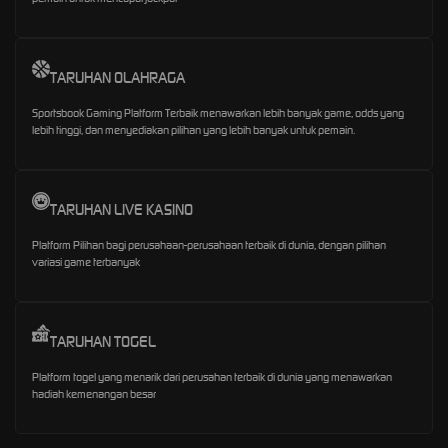
TARUHAN OLAHRAGA
Sportsbook Gaming Platform Terbaik menawarkan lebih banyak game, odds yang
lebih tinggi, dan menyediakan pilihan yang lebih banyak untuk pemain.
TARUHAN LIVE KASINO
Platform Pilihan bagi perusahaan-perusahaan terbaik di dunia, dengan pilihan
variasi game terbanyak
TARUHAN TOGEL
Platform togel yang menarik dari perusahan terbaik di dunia yang menawarkan
hadiah kemenangan besar