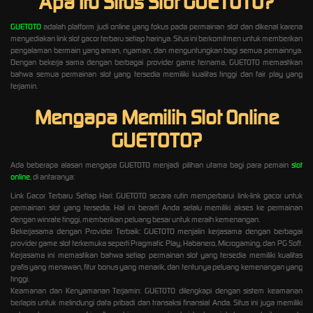
Apa Itu Situs Slot GUETOTO?
GUETOTO
adalah platform judi online yang fokus pada permainan slot dan dikenal karena
menyediakan link slot gacor terbaru setiap harinya. Situs ini berkomitmen untuk memberikan
pengalaman bermain yang aman, nyaman, dan menguntungkan bagi semua pemainnya.
Dengan bekerja sama dengan berbagai provider game ternama, GUETOTO memastikan
bahwa semua permainan slot yang tersedia memiliki kualitas tinggi dan fair play yang
terjamin.
Mengapa Memilih Slot Online
GUETOTO?
Ada beberapa alasan mengapa GUETOTO menjadi pilihan utama bagi para pemain
slot
online
, di antaranya:
Link Gacor Terbaru Setiap Hari: GUETOTO secara rutin memperbarui link-link gacor untuk
permainan slot yang tersedia. Hal ini berarti Anda selalu memiliki akses ke permainan
dengan winrate tinggi, memberikan peluang besar untuk meraih kemenangan.
Bekerjasama dengan Provider Terbaik: GUETOTO menjalin kerjasama dengan berbagai
provider game slot terkemuka seperti Pragmatic Play, Habanero, Microgaming, dan PG Soft.
Kerjasama ini memastikan bahwa setiap permainan slot yang tersedia memiliki kualitas
grafis yang menawan, fitur bonus yang menarik, dan tentunya peluang kemenangan yang
tinggi.
Keamanan dan Kenyamanan Terjamin: GUETOTO dilengkapi dengan sistem keamanan
berlapis untuk melindungi data pribadi dan transaksi finansial Anda. Situs ini juga memiliki