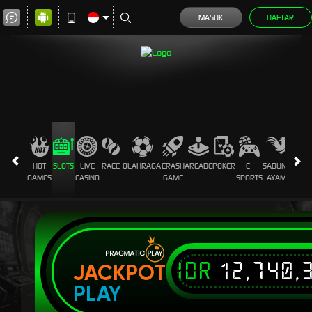
MASUK
DAFTAR
HOT
SLOTS
LIVE
RACE
OLAHRAGA
CRASH
ARCADE
POKER
E-
SABUNG
TOGE
GAMES
CASINO
GAME
SPORTS
AYAM
IDR
12,740,
JACKPOT
PLAY