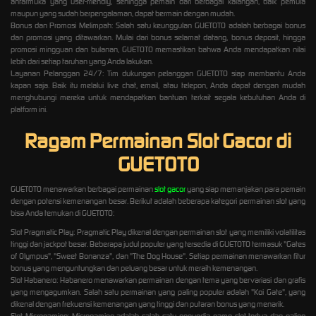
antarmuka yang user-friendly, sehingga pemain dari berbagai kalangan, baik pemula
maupun yang sudah berpengalaman, dapat bermain dengan mudah.
Bonus dan Promosi Melimpah: Salah satu keunggulan GUETOTO adalah berbagai bonus
dan promosi yang ditawarkan. Mulai dari bonus selamat datang, bonus deposit, hingga
promosi mingguan dan bulanan, GUETOTO memastikan bahwa Anda mendapatkan nilai
lebih dari setiap taruhan yang Anda lakukan.
Layanan Pelanggan 24/7: Tim dukungan pelanggan GUETOTO siap membantu Anda
kapan saja. Baik itu melalui live chat, email, atau telepon, Anda dapat dengan mudah
menghubungi mereka untuk mendapatkan bantuan terkait segala kebutuhan Anda di
platform ini.
Ragam Permainan Slot Gacor di
GUETOTO
GUETOTO menawarkan berbagai permainan
slot gacor
yang siap memanjakan para pemain
dengan potensi kemenangan besar. Berikut adalah beberapa kategori permainan slot yang
bisa Anda temukan di GUETOTO:
Slot Pragmatic Play: Pragmatic Play dikenal dengan permainan slot yang memiliki volatilitas
tinggi dan jackpot besar. Beberapa judul populer yang tersedia di GUETOTO termasuk "Gates
of Olympus", "Sweet Bonanza", dan "The Dog House". Setiap permainan menawarkan fitur
bonus yang menguntungkan dan peluang besar untuk meraih kemenangan.
Slot Habanero: Habanero menawarkan permainan dengan tema yang bervariasi dan grafis
yang mengagumkan. Salah satu permainan yang paling populer adalah "Koi Gate", yang
dikenal dengan frekuensi kemenangan yang tinggi dan putaran bonus yang menarik.
Slot Microgaming: Microgaming adalah salah satu penyedia game slot tertua dan paling