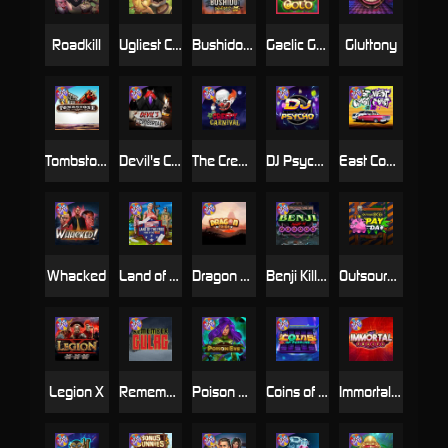
Roadkill
Ugliest Catch
Bushido Way xNudge
Gaelic Gold
Gluttony
Tombstone
Devil's Crossroad
The Creepy Carnival
DJ Psycho
East Coast Vs West Coast
Whacked
Land of the Free
Dragon Tribe
Benji Killed in Vegas
Outsourced: Payday
Legion X
Remember Gulag
Poison Eve
Coins of Fortune
Immortal Fruits