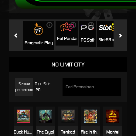
i
i
i
i
i
Facha
Fat Panda
Slot88 x PP
PG Soft
Pragmatic Play
NO LIMIT CITY
Semua
Top
Slots
permainan
20
Duck Hunters
The Crypt
Tanked
Fire in the Hole 3
Mental