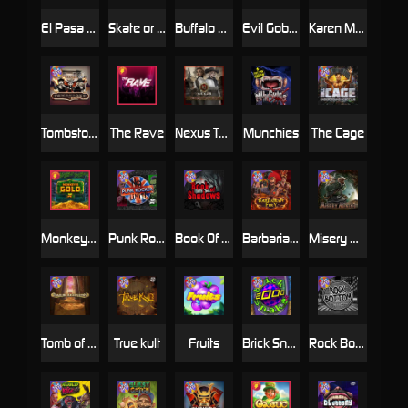
El Pasa Gunfight xNudge
Skate or Die
Buffalo Hunter
Evil Goblins xBomb
Karen Maneater
Tombstone No Mercy
The Rave
Nexus Tombstone RIP
Munchies
The Cage
Monkey's Gold xPays
Punk Rocker
Book Of Shadows
Barbarian Fury
Misery Mining
Tomb of Akhenaten
True kult
Fruits
Brick Snake 2000
Rock Bottom