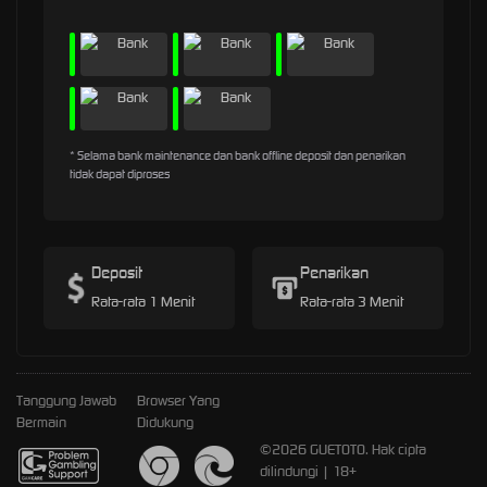
* Selama bank maintenance dan bank offline deposit dan penarikan
tidak dapat diproses
Deposit
Penarikan
Rata-rata 1 Menit
Rata-rata 3 Menit
Tanggung Jawab
Browser Yang
Bermain
Didukung
©2026 GUETOTO. Hak cipta
dilindungi | 18+