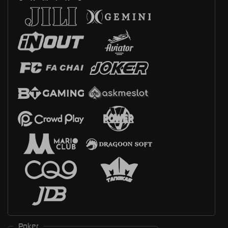
Poker