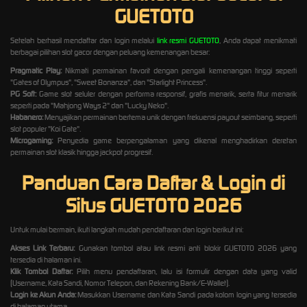
GUETOTO
Setelah berhasil mendaftar dan login melalui
link resmi GUETOTO
, Anda dapat menikmati
berbagai pilihan slot gacor dengan peluang kemenangan besar:
Pragmatic Play:
Nikmati permainan favorit dengan pengali kemenangan tinggi seperti
"Gates of Olympus", "Sweet Bonanza", dan "Starlight Princess".
PG Soft:
Game slot seluler dengan performa responsif, grafis menarik, serta fitur menarik
seperti pada "Mahjong Ways 2" dan "Lucky Neko".
Habanero:
Menyajikan permainan bertema unik dengan frekuensi payout seimbang, seperti
slot populer "Koi Gate".
Microgaming:
Penyedia game berpengalaman yang dikenal menghadirkan deretan
permainan slot klasik hingga jackpot progresif.
Panduan Cara Daftar & Login di
Situs GUETOTO 2026
Untuk mulai bermain, ikuti langkah mudah pendaftaran dan login berikut ini:
Akses Link Terbaru:
Gunakan tombol atau link resmi anti blokir GUETOTO 2026 yang
tersedia di halaman ini.
Klik Tombol Daftar:
Pilih menu pendaftaran, lalu isi formulir dengan data yang valid
(Username, Kata Sandi, Nomor Telepon, dan Rekening Bank/E-Wallet).
Login ke Akun Anda:
Masukkan Username dan Kata Sandi pada kolom login yang tersedia
di halaman utama.