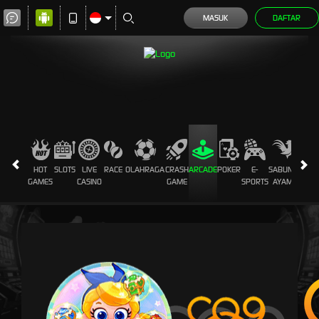
MASUK
DAFTAR
HOT
SLOTS
LIVE
RACE
OLAHRAGA
CRASH
ARCADE
POKER
E-
SABUNG
TOGE
GAMES
CASINO
GAME
SPORTS
AYAM