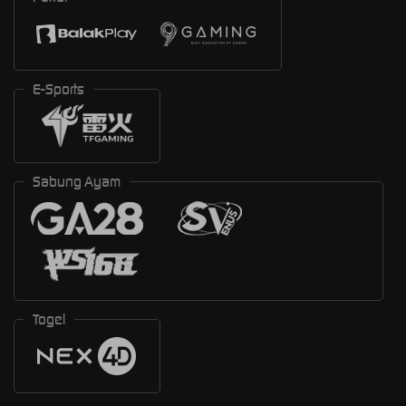
E-Sports
Sabung Ayam
Togel