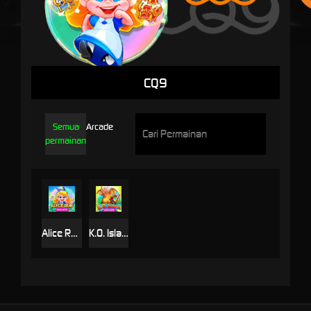
CQ9
Semua
Arcade
permainan
Alice Run
K.O. Island