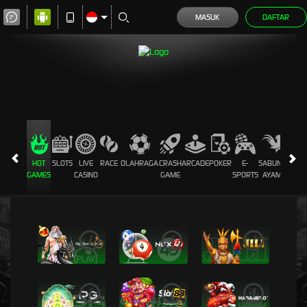
MASUK
DAFTAR
HOT
SLOTS
LIVE
RACE
OLAHRAGA
CRASH
ARCADE
POKER
E-
SABUNG
TOGE
GAMES
CASINO
GAME
SPORTS
AYAM
i
i
i
i
i
i