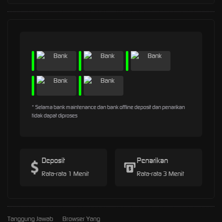
* Selama bank maintenance dan bank offline deposit dan penarikan
tidak dapat diproses
Deposit
Penarikan
Rata-rata 1 Menit
Rata-rata 3 Menit
Tanggung Jawab
Browser Yang