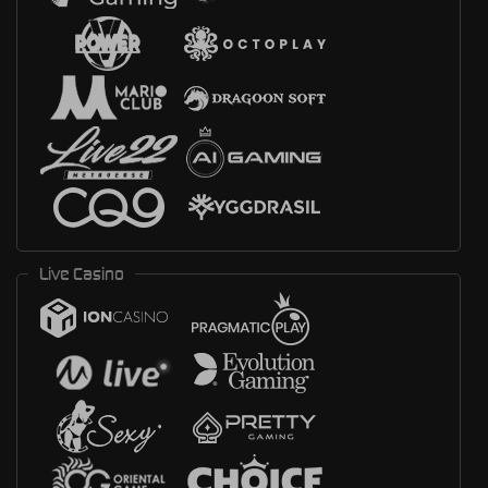
Live Casino