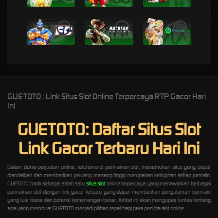
i
i
i
GUETOTO : Link Situs Slot Online Terpercaya RTP Gacor Hari
Ini
GUETOTO: Daftar Situs Slot
Link Gacor Terbaru Hari Ini
Dalam dunia perjudian online, terutama di permainan slot, menemukan situs yang dapat
diandalkan dan memberikan peluang menang tinggi merupakan keinginan setiap pemain.
GUETOTO hadir sebagai salah satu
situs slot
online terpercaya yang menawarkan berbagai
permainan slot dengan link gacor terbaru yang dapat memberikan pengalaman bermain
yang luar biasa dan potensi kemenangan besar. Artikel ini akan mengupas tuntas tentang
apa yang membuat GUETOTO menjadi pilihan tepat bagi para pecinta slot online.