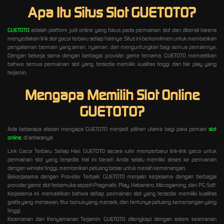
Apa Itu Situs Slot GUETOTO?
GUETOTO
adalah platform judi online yang fokus pada permainan slot dan dikenal karena
menyediakan link slot gacor terbaru setiap harinya. Situs ini berkomitmen untuk memberikan
pengalaman bermain yang aman, nyaman, dan menguntungkan bagi semua pemainnya.
Dengan bekerja sama dengan berbagai provider game ternama, GUETOTO memastikan
bahwa semua permainan slot yang tersedia memiliki kualitas tinggi dan fair play yang
terjamin.
Mengapa Memilih Slot Online
GUETOTO?
Ada beberapa alasan mengapa GUETOTO menjadi pilihan utama bagi para pemain
slot
online
, di antaranya:
Link Gacor Terbaru Setiap Hari: GUETOTO secara rutin memperbarui link-link gacor untuk
permainan slot yang tersedia. Hal ini berarti Anda selalu memiliki akses ke permainan
dengan winrate tinggi, memberikan peluang besar untuk meraih kemenangan.
Bekerjasama dengan Provider Terbaik: GUETOTO menjalin kerjasama dengan berbagai
provider game slot terkemuka seperti Pragmatic Play, Habanero, Microgaming, dan PG Soft.
Kerjasama ini memastikan bahwa setiap permainan slot yang tersedia memiliki kualitas
grafis yang menawan, fitur bonus yang menarik, dan tentunya peluang kemenangan yang
tinggi.
Keamanan dan Kenyamanan Terjamin: GUETOTO dilengkapi dengan sistem keamanan