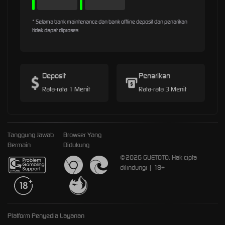
* Selama bank maintenance dan bank offline deposit dan penarikan
tidak dapat diproses
Deposit
Penarikan
Rata-rata 1 Menit
Rata-rata 3 Menit
Tanggung Jawab
Browser Yang
Bermain
Didukung
©2026 GUETOTO. Hak cipta
dilindungi | 18+
Platform Penyedia Layanan