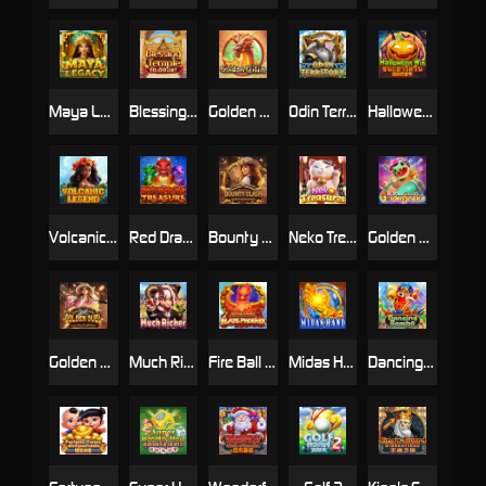
Maya Legacy
Blessing Temple
Golden Qilin
Odin Territory
Halloween Win
Volcanic Legend
Red Dragon’s Treasure
Bounty Clash
Neko Treasures
Golden Snake
Golden Duel
Much Richer
Fire Ball Blaze Phoenix
Midas Hand
Dancing Samba