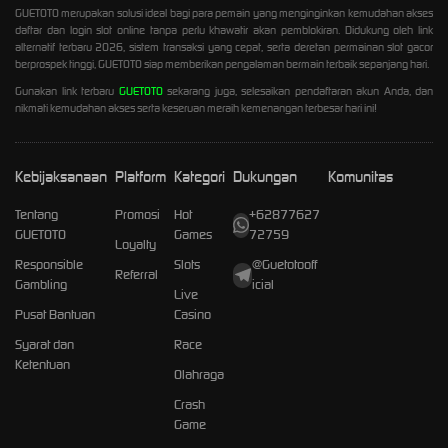
GUETOTO merupakan solusi ideal bagi para pemain yang menginginkan kemudahan akses
daftar dan login slot online tanpa perlu khawatir akan pemblokiran. Didukung oleh link
alternatif terbaru 2026, sistem transaksi yang cepat, serta deretan permainan slot gacor
berprospek tinggi, GUETOTO siap memberikan pengalaman bermain terbaik sepanjang hari.
Gunakan link terbaru
GUETOTO
sekarang juga, selesaikan pendaftaran akun Anda, dan
nikmati kemudahan akses serta keseruan meraih kemenangan terbesar hari ini!
Kebijaksanaan
Platform
Kategori
Dukungan
Komunitas
Tentang
Promosi
Hot
+62877627
GUETOTO
Games
72759
Loyalty
Responsible
Slots
@Guetotooff
Referral
Gambling
icial
Live
Pusat Bantuan
Casino
Syarat dan
Race
Ketentuan
Olahraga
Crash
Game