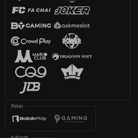
Poker
E-Sports