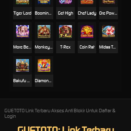
Tiger Lord
Booming Gems
Get High
Chef Lady
Ore Power
More Beauties
Monkey King
T-Rex
Coin Rat
Midas Touch
Bakufu Shogun
Diamond 7
GUETOTO Link Terbaru Akses Anti Blokir Untuk Daftar &
Login
GUETOTO: Link Terbaru