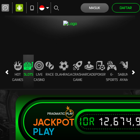
MASUK
DAFTAR
HOT
SLOTS
LIVE
RACE
OLAHRAGA
CRASH
ARCADE
POKER
E-
SABUNG
TOGE
GAMES
CASINO
GAME
SPORTS
AYAM
IDR
12,674,
JACKPOT
PLAY