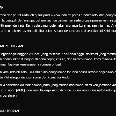
AN
an dan privat serta integritas produk kami adalah poros fundamental dari penga
 tercanggih dan memperbaharui semua permainan serta proses-proses kami seca
% aman dan adil. Kami selalu mengutamakan menjaga kerahasiaan informasi An
a ke pihak ketiga, kecuali diharuskan sesuai dengan yang disebutkan di Kebijakan
AN PELANGGAN
layanan pelanggan 24 jam, yang tersedia 7 hari seminggu, staf kami yang ram
 hadapi akan ditangani dengan cepat, efisien, dan secara ramah. Kami memberik
memberikan kerahasiaan informasi pribadi.
a kami adalah selalu memberikan pengalaman taruhan online terbaik bagi pemain
 dan Whatsapp, dengan saran dan komentar Anda.
ilki beberapa metode pembayaran yang mudah dan aman, demi kenyamanan Anda.
ucian uang (AML), dan kami bekerja sama dengan badan keuangan serta badan pe
n peraturan.
 & HIBURAN