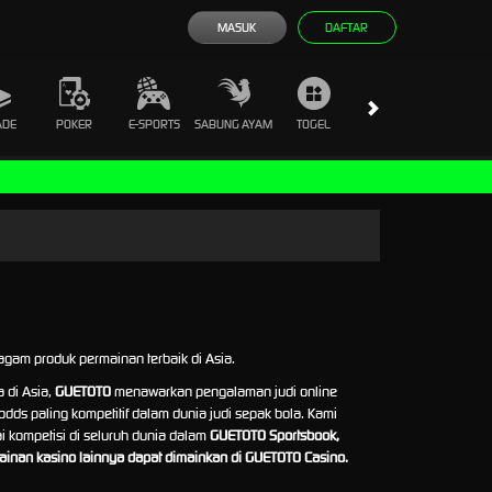
MASUK
DAFTAR
ADE
POKER
E-SPORTS
SABUNG AYAM
TOGEL
PROMOSI
gam produk permainan terbaik di Asia.
 di Asia,
GUETOTO
menawarkan pengalaman judi online
dds paling kompetitif dalam dunia judi sepak bola. Kami
 kompetisi di seluruh dunia dalam
GUETOTO Sportsbook,
rmainan kasino lainnya dapat dimainkan di
GUETOTO
Casino.