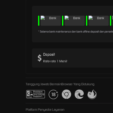
* Selama bank maintenance dan bank offline deposit dan penarik
Deposit
Rata-rata 1 Menit
Tanggung Jawab Bermain
Browser Yang Didukung
Platform Penyedia Layanan