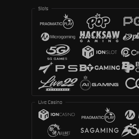
Slots
Live Casino