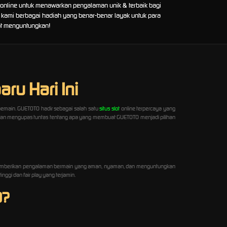
online untuk menawarkan pengalaman unik & terbaik bagi
kami berbagai hadiah yang benar-benar layak untuk para
at menguntungkan!
ru Hari Ini
pemain. GUETOTO hadir sebagai salah satu
situs slot
online terpercaya yang
 akan mengupas tuntas tentang apa yang membuat GUETOTO menjadi pilihan
ntuk memberikan pengalaman bermain yang aman, nyaman, dan menguntungkan
gi dan fair play yang terjamin.
O?