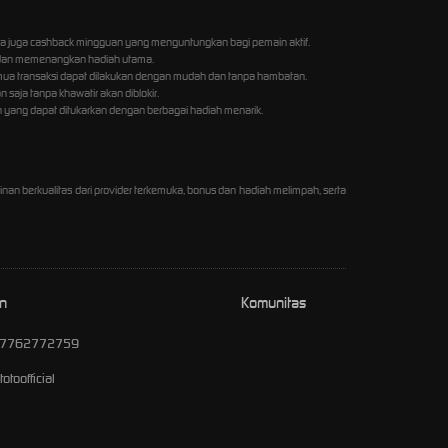
a juga cashback mingguan yang menguntungkan bagi pemain aktif.
n dan memenangkan hadiah utama.
emua transaksi dapat dilakukan dengan mudah dan tanpa hambatan.
n saja tanpa khawatir akan diblokir.
 yang dapat ditukarkan dengan berbagai hadiah menarik.
an berkualitas dari provider terkemuka, bonus dan hadiah melimpah, serta
n
Komunitas
7762772759
otoofficial