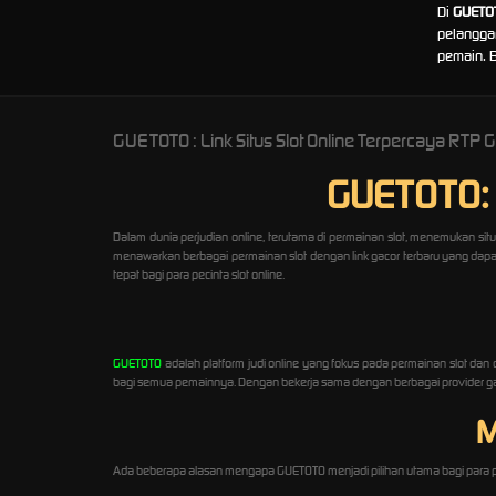
Di
GUETO
pelanggan
pemain. 
GUETOTO : Link Situs Slot Online Terpercaya RTP Ga
GUETOTO: D
Dalam dunia perjudian online, terutama di permainan slot, menemukan s
menawarkan berbagai permainan slot dengan link gacor terbaru yang dap
tepat bagi para pecinta slot online.
GUETOTO
adalah platform judi online yang fokus pada permainan slot da
bagi semua pemainnya. Dengan bekerja sama dengan berbagai provider game
M
Ada beberapa alasan mengapa GUETOTO menjadi pilihan utama bagi para