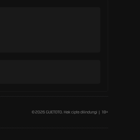
©2026 GUETOTO. Hak cipta dilindungi | 18+