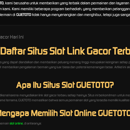
TO
, kami berusaha untuk memberikan yang terbaik dalam permainan dan layanan 
 kami. Kami memiliki beberapa program berhadiah, yang memberikan pelanggan 
Bermain di
GUETOTO
tidak hanya menyenangkan dan menghibur, tetapi juga sang
cor Hari Ini
aftar Situs Slot Link Gacor Terba
itus yang dapat diandalkan dan memberikan peluang menang tinggi merupakan keinginan setiap 
at memberikan pengalaman bermain yang luar biasa dan potensi kemenangan besar. Artikel ini
Apa Itu Situs Slot GUETOTO?
n dikenal karena menyediakan link slot gacor terbaru setiap harinya. Situs ini berkomitmen u
 ternama, GUETOTO memastikan bahwa semua permainan slot yang tersedia memiliki kualitas ting
engapa Memilih Slot Online GUETOT
 pemain
slot online
, di antaranya: