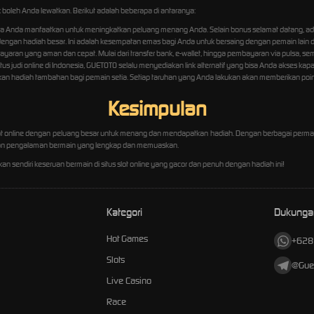
leh Anda lewatkan. Berikut adalah beberapa di antaranya:
a Anda manfaatkan untuk meningkatkan peluang menang Anda. Selain bonus selamat datang, ad
engan hadiah besar. Ini adalah kesempatan emas bagi Anda untuk bersaing dengan pemain lai
an yang aman dan cepat. Mulai dari transfer bank, e-wallet, hingga pembayaran via pulsa, s
situs judi online di Indonesia, GUETOTO selalu menyediakan link alternatif yang bisa Anda akses kapa
kan hadiah tambahan bagi pemain setia. Setiap taruhan yang Anda lakukan akan memberikan poin
Kesimpulan
lot online dengan peluang besar untuk menang dan mendapatkan hadiah. Dengan berbagai permain
an pengalaman bermain yang lengkap dan memuaskan.
endiri keseruan bermain di situs slot online yang gacor dan penuh dengan hadiah ini!
Kategori
Dukunga
Hot Games
+628
Slots
@Guet
Live Casino
Race