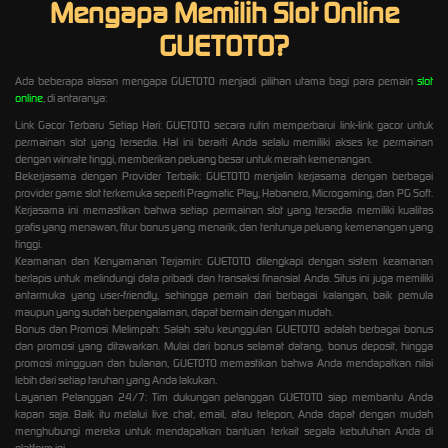
Mengapa Memilih Slot Online
GUETOTO?
Ada beberapa alasan mengapa GUETOTO menjadi pilihan utama bagi para pemain
slot
online
, di antaranya:
Link Gacor Terbaru Setiap Hari: GUETOTO secara rutin memperbarui link-link gacor untuk
permainan slot yang tersedia. Hal ini berarti Anda selalu memiliki akses ke permainan
dengan winrate tinggi, memberikan peluang besar untuk meraih kemenangan.
Bekerjasama dengan Provider Terbaik: GUETOTO menjalin kerjasama dengan berbagai
provider game slot terkemuka seperti Pragmatic Play, Habanero, Microgaming, dan PG Soft.
Kerjasama ini memastikan bahwa setiap permainan slot yang tersedia memiliki kualitas
grafis yang menawan, fitur bonus yang menarik, dan tentunya peluang kemenangan yang
tinggi.
Keamanan dan Kenyamanan Terjamin: GUETOTO dilengkapi dengan sistem keamanan
berlapis untuk melindungi data pribadi dan transaksi finansial Anda. Situs ini juga memiliki
antarmuka yang user-friendly, sehingga pemain dari berbagai kalangan, baik pemula
maupun yang sudah berpengalaman, dapat bermain dengan mudah.
Bonus dan Promosi Melimpah: Salah satu keunggulan GUETOTO adalah berbagai bonus
dan promosi yang ditawarkan. Mulai dari bonus selamat datang, bonus deposit, hingga
promosi mingguan dan bulanan, GUETOTO memastikan bahwa Anda mendapatkan nilai
lebih dari setiap taruhan yang Anda lakukan.
Layanan Pelanggan 24/7: Tim dukungan pelanggan GUETOTO siap membantu Anda
kapan saja. Baik itu melalui live chat, email, atau telepon, Anda dapat dengan mudah
menghubungi mereka untuk mendapatkan bantuan terkait segala kebutuhan Anda di
platform ini.