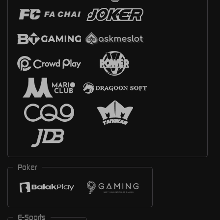
Poker
E-Sports