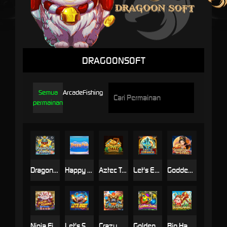
DRAGOONSOFT
Semua
Arcade
Fishing
permainan
Dragon Palace Fishing
Happy Fish
Aztec Treasure
Let's Enhance
Goddess or Crash
Ninja Fishing
Let's Shoot
Crazy Orb
Golden Zuma
Big Hammer