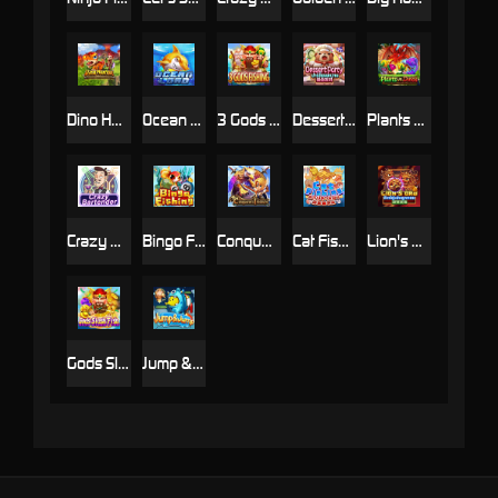
Dino Hunter
Ocean Lord
3 Gods Fishing
Dessert Party
Plants vs. Dinos
Crazy Bartender
Bingo Fishing
Conqueror's Treasure
Cat Fishing
Lion's Orb
Gods Slash Fish
Jump & Jump