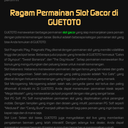
Ragam Permainan Slot Gacor di
GUETOTO
GUETOTO menawarkan berbagai permainan
slot gacor
yang siap memanjakan para pemain
dengan potensi kemenangan besar. Berikut adalah beberapa kategori permainan slot yang
bisa Anda temukan di GUETOTO:
Slot Pragmatic Play: Pragmatic Play dikenal dengan permainan slot yang memiliki volatilitas
tinggi dan jackpot besar. Beberapa judul populer yang tersedia di GUETOTO termasuk "Gates
of Olympus", "Sweet Bonanza", dan "The Dog House". Setiap permainan menawarkan fitur
bonus yang menguntungkan dan peluang besar untuk meraih kemenangan.
Slot Habanero: Habanero menawarkan permainan dengan tema yang bervariasi dan grafis
yang mengagumkan. Salah satu permainan yang paling populer adalah "Koi Gate", yang
dikenal dengan frekuensi kemenangan yang tinggi dan putaran bonus yang menarik.
Slot Microgaming: Microgaming adalah salah satu penyedia game slot tertua dan paling
dihormati di industri ini. Di GUETOTO, Anda dapat menemukan permainan klasik seperti
"Mega Moolah", yang menawarkan jackpot progresif dengan nilai yang sangat besar.
Slot PG Soft: PG Soft menghadirkan permainan slot yang dioptimalkan untuk perangkat
mobile. Dengan tampilan yang ringan dan desain yang intuitif, permainan PG Soft seperti
"Medusa II" dan "Candy Burst" menjadi pilihan favorit bagi para pemain yang ingin bermain
kapan saja dan di mana saja.
Slot Live: Selain slot biasa, GUETOTO juga menyediakan slot live yang memberikan
pengalaman bermain yang lebih interaktif. Dengan adanya live dealer, Anda dapat
merasakan sensasi bermain di kasino sungguhan tanpa harus meninggalkan rumah.