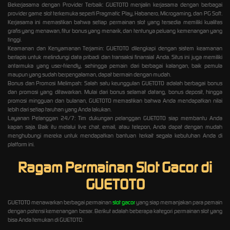
Bekerjasama dengan Provider Terbaik: GUETOTO menjalin kerjasama dengan berbagai
provider game slot terkemuka seperti Pragmatic Play, Habanero, Microgaming, dan PG Soft.
Kerjasama ini memastikan bahwa setiap permainan slot yang tersedia memiliki kualitas
grafis yang menawan, fitur bonus yang menarik, dan tentunya peluang kemenangan yang
tinggi.
Keamanan dan Kenyamanan Terjamin: GUETOTO dilengkapi dengan sistem keamanan
berlapis untuk melindungi data pribadi dan transaksi finansial Anda. Situs ini juga memiliki
antarmuka yang user-friendly, sehingga pemain dari berbagai kalangan, baik pemula
maupun yang sudah berpengalaman, dapat bermain dengan mudah.
Bonus dan Promosi Melimpah: Salah satu keunggulan GUETOTO adalah berbagai bonus
dan promosi yang ditawarkan. Mulai dari bonus selamat datang, bonus deposit, hingga
promosi mingguan dan bulanan, GUETOTO memastikan bahwa Anda mendapatkan nilai
lebih dari setiap taruhan yang Anda lakukan.
Layanan Pelanggan 24/7: Tim dukungan pelanggan GUETOTO siap membantu Anda
kapan saja. Baik itu melalui live chat, email, atau telepon, Anda dapat dengan mudah
menghubungi mereka untuk mendapatkan bantuan terkait segala kebutuhan Anda di
platform ini.
Ragam Permainan Slot Gacor di
GUETOTO
GUETOTO menawarkan berbagai permainan
slot gacor
yang siap memanjakan para pemain
dengan potensi kemenangan besar. Berikut adalah beberapa kategori permainan slot yang
bisa Anda temukan di GUETOTO: