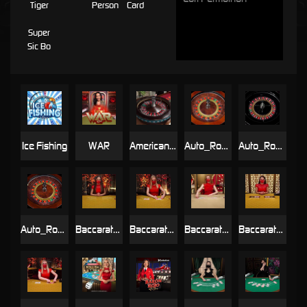
Tiger
Person
Card
Super
Sic Bo
Ice Fishing
WAR
American_Roulette
Auto_Roulette
Auto_Roulette_La_Partage
Auto_Roulette_VIP
Baccarat_A
Baccarat_B
Baccarat_C
Baccarat_Control_Squeeze