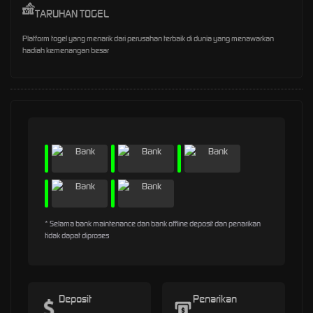
TARUHAN TOGEL
Platform togel yang menarik dari perusahan terbaik di dunia yang menawarkan
hadiah kemenangan besar
* Selama bank maintenance dan bank offline deposit dan penarikan
tidak dapat diproses
Deposit
Penarikan