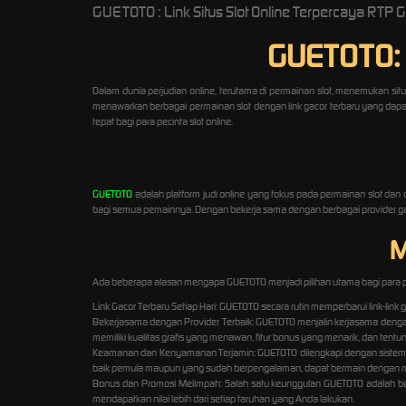
GUETOTO : Link Situs Slot Online Terpercaya RTP Ga
GUETOTO: D
Dalam dunia perjudian online, terutama di permainan slot, menemukan s
menawarkan berbagai permainan slot dengan link gacor terbaru yang dap
tepat bagi para pecinta slot online.
GUETOTO
adalah platform judi online yang fokus pada permainan slot da
bagi semua pemainnya. Dengan bekerja sama dengan berbagai provider game
M
Ada beberapa alasan mengapa GUETOTO menjadi pilihan utama bagi para
Link Gacor Terbaru Setiap Hari: GUETOTO secara rutin memperbarui link-link
Bekerjasama dengan Provider Terbaik: GUETOTO menjalin kerjasama dengan 
memiliki kualitas grafis yang menawan, fitur bonus yang menarik, dan ten
Keamanan dan Kenyamanan Terjamin: GUETOTO dilengkapi dengan sistem keama
baik pemula maupun yang sudah berpengalaman, dapat bermain dengan 
Bonus dan Promosi Melimpah: Salah satu keunggulan GUETOTO adalah be
mendapatkan nilai lebih dari setiap taruhan yang Anda lakukan.