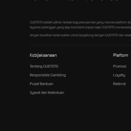
GUETOTO adalah pilihan terbaik bagi para pemain yang mencari platform s
layanan pelanggan yang siap membantu kapan saja, GUETOTO menawark
Jangan lewatkan kesempatan untuk bergabung dengan GUETOTO dan rasakan s
Kebijaksanaan
Platform
Tentang GUETOTO
Promosi
Responsible Gambling
Loyalty
Pusat Bantuan
Referral
Syarat dan Ketentuan