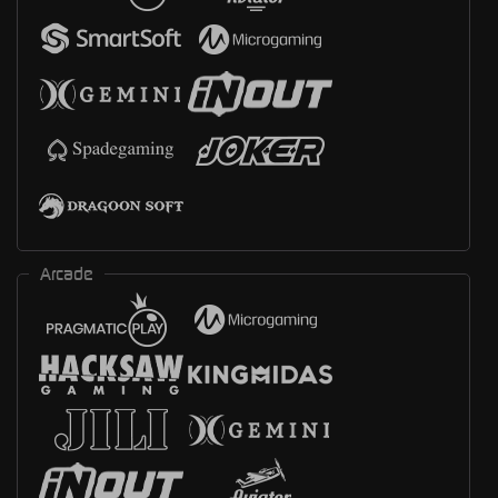
Arcade