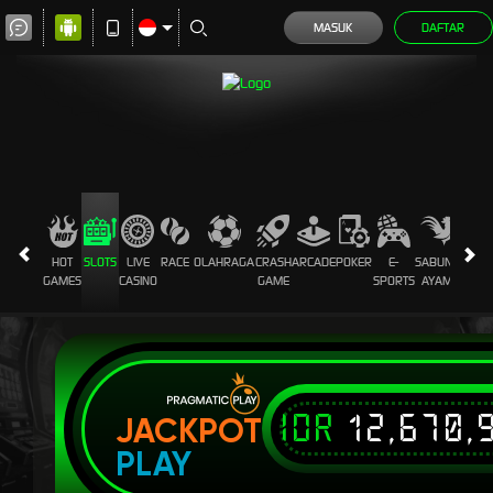
MASUK
DAFTAR
HOT
SLOTS
LIVE
RACE
OLAHRAGA
CRASH
ARCADE
POKER
E-
SABUNG
TOGE
GAMES
CASINO
GAME
SPORTS
AYAM
IDR
12,670,
JACKPOT
PLAY