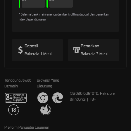
* Selama bank maintenance dan bank offline deposit dan penarikan
tidak dapat diproses
Deposit
Penarikan
Rata-rata 1 Menit
Rata-rata 3 Menit
Tanggung Jawab
Browser Yang
Bermain
Didukung
©2026 GUETOTO. Hak cipta
dilindungi | 18+
Platform Penyedia Layanan