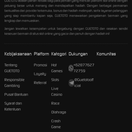
GUETOTO adalah pilihan terbaik bagi para pemain yang mencari platform slot online dengan
peluang besar untuk menang dan mendapatkan hadiah. Dengan berbagai permainan
berkualitas dari provider terkemuka, bonus dan hadiah melimpah, serta layanan pelanggan
yang siap membantu kapan saja, GUETOTO menawarkan pengalaman bermain yang
lengkap dan memuaskan.
Jangan lewatkan kesempatan untuk bergabung dengan GUETOTO dan rasakan sendiri
keseruan bermain di situs slot online yang gacor dan penuh dengan hadiah ini!
Kebijaksanaan
Platform
Kategori
Dukungan
Komunitas
Tentang
Promosi
Hot
+62877627
GUETOTO
Games
72759
Loyalty
Responsible
Slots
@Guetotooff
Referral
Gambling
icial
Live
Pusat Bantuan
Casino
Syarat dan
Race
Ketentuan
Olahraga
Crash
Game