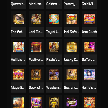
Queen's Bow
Medusa’s Blessing
Golden Kitty
Yummy Kitchen
Gold Mine Rush
The Fates of Sisters
Lost Treasure
Toy of Legend
Hot Safari Run
Jam Crush
Hottie’s Vacation
Festival of the Dead
Pirate's Treasure
Lucky Goldbar
Buffalo Begins
Mega Sevens
Book of Pharaoh
Western Sherrif
Secret of Goddess
Hottie’s Paradise