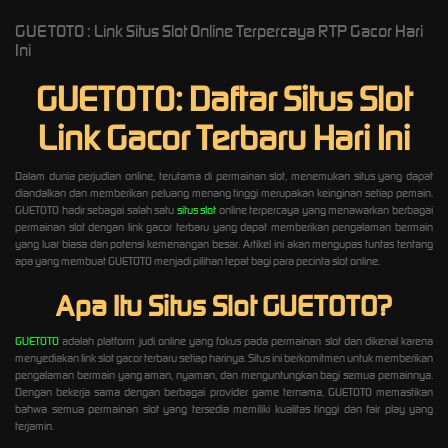
GUETOTO : Link Situs Slot Online Terpercaya RTP Gacor Hari
Ini
GUETOTO: Daftar Situs Slot
Link Gacor Terbaru Hari Ini
Dalam dunia perjudian online, terutama di permainan slot, menemukan situs yang dapat
diandalkan dan memberikan peluang menang tinggi merupakan keinginan setiap pemain.
GUETOTO hadir sebagai salah satu
situs slot
online terpercaya yang menawarkan berbagai
permainan slot dengan link gacor terbaru yang dapat memberikan pengalaman bermain
yang luar biasa dan potensi kemenangan besar. Artikel ini akan mengupas tuntas tentang
apa yang membuat GUETOTO menjadi pilihan tepat bagi para pecinta slot online.
Apa Itu Situs Slot GUETOTO?
GUETOTO
adalah platform judi online yang fokus pada permainan slot dan dikenal karena
menyediakan link slot gacor terbaru setiap harinya. Situs ini berkomitmen untuk memberikan
pengalaman bermain yang aman, nyaman, dan menguntungkan bagi semua pemainnya.
Dengan bekerja sama dengan berbagai provider game ternama, GUETOTO memastikan
bahwa semua permainan slot yang tersedia memiliki kualitas tinggi dan fair play yang
terjamin.