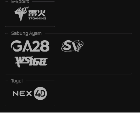
E-Sports
Sabung Ayam
Togel