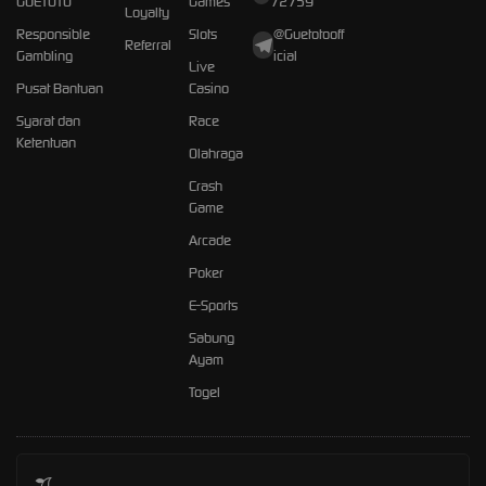
GUETOTO
Games
72759
Loyalty
Responsible
Slots
@Guetotooff
Referral
Gambling
icial
Live
Pusat Bantuan
Casino
Syarat dan
Race
Ketentuan
Olahraga
Crash
Game
Arcade
Poker
E-Sports
Sabung
Ayam
Togel