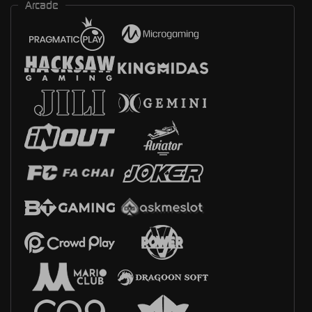
Arcade