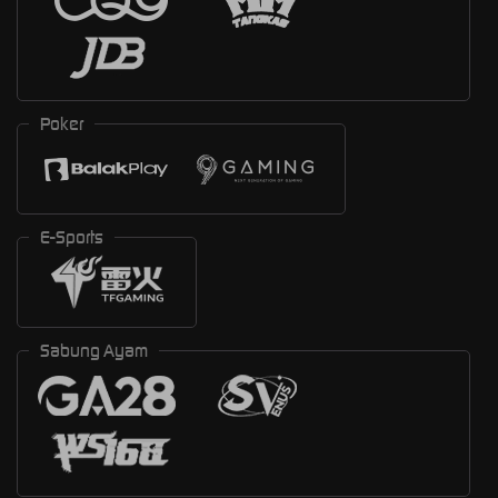
Poker
E-Sports
Sabung Ayam