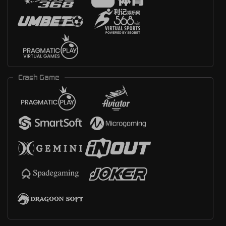
Crash Game