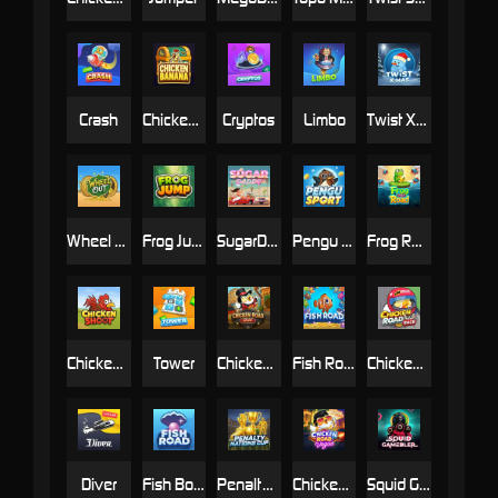
Crash
Chicken Banana
Cryptos
Limbo
Twist X-mas
Wheel Out
Frog Jump
SugarDaddy
Pengu Sport
Frog Road
Chicken Shoot
Tower
Chicken Road Gold
Fish Road
Chicken Road Race
Diver
Fish Boom
Penalty Nations Cup
Chicken Road Vegas
Squid Gamebler