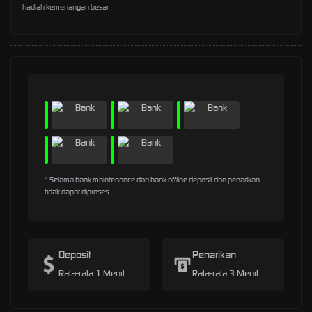
hadiah kemenangan besar
* Selama bank maintenance dan bank offline deposit dan penarikan
tidak dapat diproses
Deposit
Penarikan
Rata-rata 1 Menit
Rata-rata 3 Menit