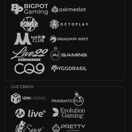
Live Casino