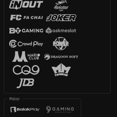
Poker