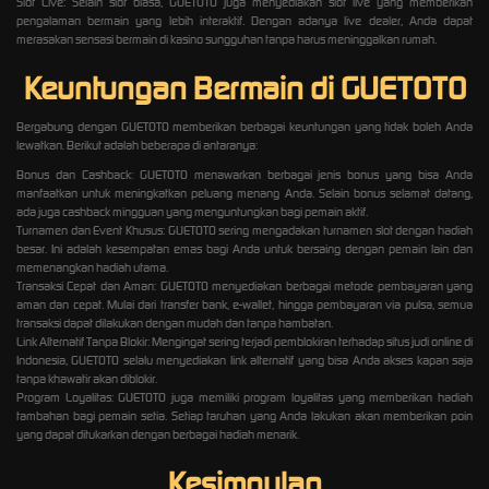
Slot Live: Selain slot biasa, GUETOTO juga menyediakan slot live yang memberikan
pengalaman bermain yang lebih interaktif. Dengan adanya live dealer, Anda dapat
merasakan sensasi bermain di kasino sungguhan tanpa harus meninggalkan rumah.
Keuntungan Bermain di GUETOTO
Bergabung dengan GUETOTO memberikan berbagai keuntungan yang tidak boleh Anda
lewatkan. Berikut adalah beberapa di antaranya:
Bonus dan Cashback: GUETOTO menawarkan berbagai jenis bonus yang bisa Anda
manfaatkan untuk meningkatkan peluang menang Anda. Selain bonus selamat datang,
ada juga cashback mingguan yang menguntungkan bagi pemain aktif.
Turnamen dan Event Khusus: GUETOTO sering mengadakan turnamen slot dengan hadiah
besar. Ini adalah kesempatan emas bagi Anda untuk bersaing dengan pemain lain dan
memenangkan hadiah utama.
Transaksi Cepat dan Aman: GUETOTO menyediakan berbagai metode pembayaran yang
aman dan cepat. Mulai dari transfer bank, e-wallet, hingga pembayaran via pulsa, semua
transaksi dapat dilakukan dengan mudah dan tanpa hambatan.
Link Alternatif Tanpa Blokir: Mengingat sering terjadi pemblokiran terhadap situs judi online di
Indonesia, GUETOTO selalu menyediakan link alternatif yang bisa Anda akses kapan saja
tanpa khawatir akan diblokir.
Program Loyalitas: GUETOTO juga memiliki program loyalitas yang memberikan hadiah
tambahan bagi pemain setia. Setiap taruhan yang Anda lakukan akan memberikan poin
yang dapat ditukarkan dengan berbagai hadiah menarik.
Kesimpulan