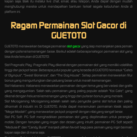
kapan saja. Baik itu melalui live chat, email, atau telepon, Anda dapat dengan mudah
menghubungi mereka untuk mendapatkan bantuan terkait segala kebutuhan Anda di
platform ini.
Ragam Permainan Slot Gacor di
GUETOTO
GUETOTO menawarkan berbagai permainan
slot gacor
yang siap memanjakan para pemain
dengan potensi kemenangan besar. Berikut adalah beberapa kategori permainan slot yang
bisa Anda temukan di GUETOTO:
Slot Pragmatic Play: Pragmatic Play dikenal dengan permainan slot yang memiliki volatilitas
tinggi dan jackpot besar. Beberapa judul populer yang tersedia di GUETOTO termasuk "Gates
of Olympus", "Sweet Bonanza", dan "The Dog House". Setiap permainan menawarkan fitur
bonus yang menguntungkan dan peluang besar untuk meraih kemenangan.
Slot Habanero: Habanero menawarkan permainan dengan tema yang bervariasi dan grafis
yang mengagumkan. Salah satu permainan yang paling populer adalah "Koi Gate", yang
dikenal dengan frekuensi kemenangan yang tinggi dan putaran bonus yang menarik.
Slot Microgaming: Microgaming adalah salah satu penyedia game slot tertua dan paling
dihormati di industri ini. Di GUETOTO, Anda dapat menemukan permainan klasik seperti
"Mega Moolah", yang menawarkan jackpot progresif dengan nilai yang sangat besar.
Slot PG Soft: PG Soft menghadirkan permainan slot yang dioptimalkan untuk perangkat
mobile. Dengan tampilan yang ringan dan desain yang intuitif, permainan PG Soft seperti
"Medusa II" dan "Candy Burst" menjadi pilihan favorit bagi para pemain yang ingin bermain
kapan saja dan di mana saja.