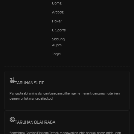
Game
Arcade
Poker
E-Sports
Sabung
Ayam
Togel
TARUHAN SLOT
Penyedia slot online dengan beragam pilihan game menarik yang memudahkan
pemain untuk mencapai jackpot
TARUHAN OLAHRAGA
Sportsbook Gaming Platform Terbaik menawarkan lebih banyak game, odds yang