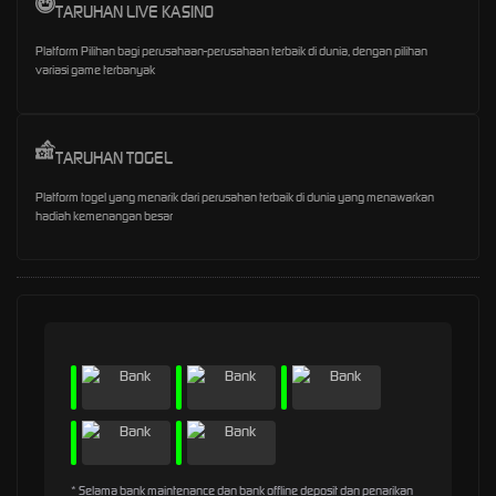
TARUHAN LIVE KASINO
Platform Pilihan bagi perusahaan-perusahaan terbaik di dunia, dengan pilihan
variasi game terbanyak
TARUHAN TOGEL
Platform togel yang menarik dari perusahan terbaik di dunia yang menawarkan
hadiah kemenangan besar
* Selama bank maintenance dan bank offline deposit dan penarikan