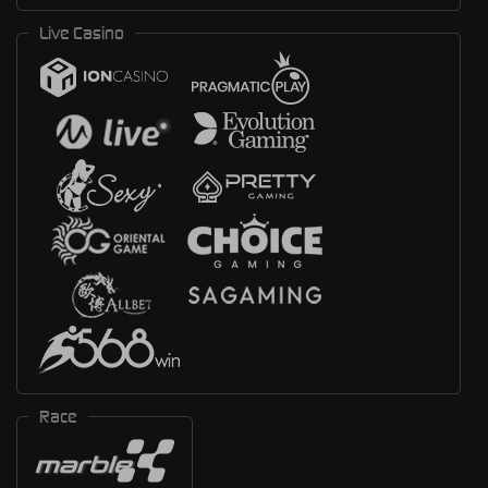
Live Casino
Race