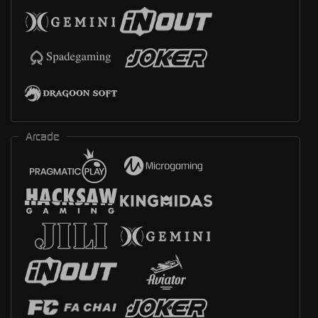
Arcade