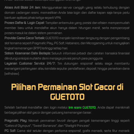
Akses Anti Blokir 24 Jam:
Menggunakan server canggih yang selalu terhubung dengan
domain cadangan resmi, memastikan Anda bisa login dan daftar kapan saja tanpa perlu
bantuan aplikasi pihak ketiga seperti VPN.
Proses Daftar & Login Cepat:
Tampilan antarmuka yang presisi dan efisien mempermudah
member baru untuk mendaftar akun hanya dalam hitungan menit, serta mempercepat
proses masuk ke dalam sistem permainan.
Provider Game Gacor Terbaik:
GUETOTO menjalin kemitraan langsung dengan pengembang
slot ternama seperti Pragmatic Play, PG Soft, Habanero, dan Microgaming untuk menyajikan
tingkat kemenangan (RTP) tertinggi setiap hari.
Sistem Keamanan Data Berlapis:
Seluruh informasi pribadi dan catatan transaksi finansial
dilindungi enkripsi mutakhir demi menjaga privasi penuh para pengguna.
Layanan Customer Service 24/7:
Tim dukungan responsif selalu siaga membantu
menangani pertanyaan atau kendala seputar pendaftaran, deposit, hingga penarikan dana
(withdraw).
Pilihan Permainan Slot Gacor di
GUETOTO
Setelah berhasil mendaftar dan login melalui
link resmi GUETOTO
, Anda dapat menikmati
berbagai pilihan slot gacor dengan peluang kemenangan besar:
Pragmatic Play:
Nikmati permainan favorit dengan pengali kemenangan tinggi seperti
"Gates of Olympus", "Sweet Bonanza", dan "Starlight Princess".
PG Soft:
Game slot seluler dengan performa responsif, grafis menarik, serta fitur menarik