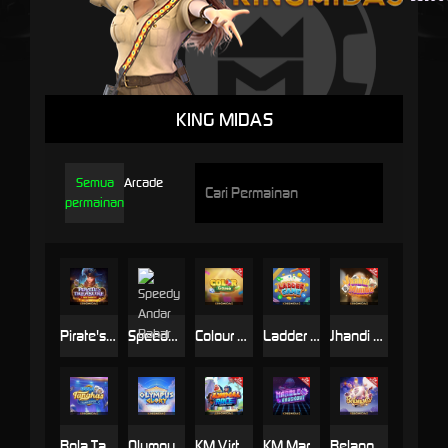
KING MIDAS
Semua
Arcade
permainan
Pirate's Tresure
Speedy Andar Bahar
Colour Game
Ladder Game
Jhandi Munda
Bola Tangkas
Olympus Glory
KM Virtual Animal Race
KM Marble Knockout
Belangkai 2