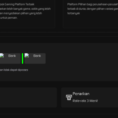
ook Gaming Platform Terbaik
Platform Pilihan bagi perusahaan-perusa
kan lebih banyak game, odds yang lebih
terbaik di dunia, dengan pilihan variasi g
 dan menyediakan pilihan yang lebih
terbanyak
untuk pemain.
an tidak dapat diproses
Penarikan
Rata-rata 3 Menit