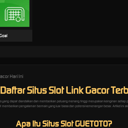
Goal
cor Hari Ini
aftar Situs Slot Link Gacor Terba
itus yang dapat diandalkan dan memberikan peluang menang tinggi merupakan keinginan setiap 
at memberikan pengalaman bermain yang luar biasa dan potensi kemenangan besar. Artikel ini
Apa Itu Situs Slot GUETOTO?