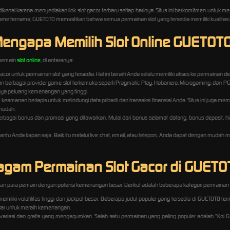
n dikenal karena menyediakan link slot gacor terbaru setiap harinya. Situs ini berkomitmen u
 ternama, GUETOTO memastikan bahwa semua permainan slot yang tersedia memiliki kualitas ting
engapa Memilih Slot Online GUETOT
 pemain
slot online
, di antaranya:
 gacor untuk permainan slot yang tersedia. Hal ini berarti Anda selalu memiliki akses ke permain
berbagai provider game slot terkemuka seperti Pragmatic Play, Habanero, Microgaming, dan PG 
tunya peluang kemenangan yang tinggi.
nan berlapis untuk melindungi data pribadi dan transaksi finansial Anda. Situs ini juga memil
mudah.
rbagai bonus dan promosi yang ditawarkan. Mulai dari bonus selamat datang, bonus deposit
Anda kapan saja. Baik itu melalui live chat, email, atau telepon, Anda dapat dengan mudah
agam Permainan Slot Gacor di GUETO
n para pemain dengan potensi kemenangan besar. Berikut adalah beberapa kategori permainan 
emiliki volatilitas tinggi dan jackpot besar. Beberapa judul populer yang tersedia di GUETOTO 
ar untuk meraih kemenangan.
iasi dan grafis yang mengagumkan. Salah satu permainan yang paling populer adalah "Koi Ga