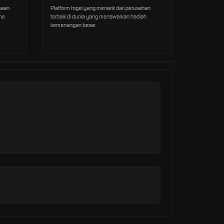
haan
Platform togel yang menarik dari perusahan
ame
terbaik di dunia yang menawarkan hadiah
kemenangan besar