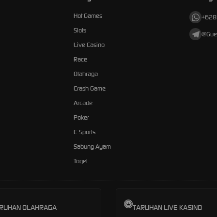
Hot Games
+628
Slots
@Guet
Live Casino
Race
Olahraga
Crash Game
Arcade
Poker
E-Sports
Sabung Ayam
Togel
RUHAN OLAHRAGA
TARUHAN LIVE KASINO