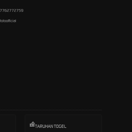
7762772759
otoofficial
TARUHAN TOGEL