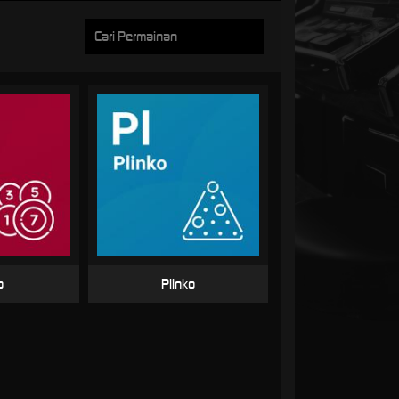
o
Plinko