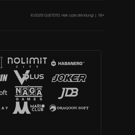
©2026 GUETOTO. Hak cipta dilindungi | 18+