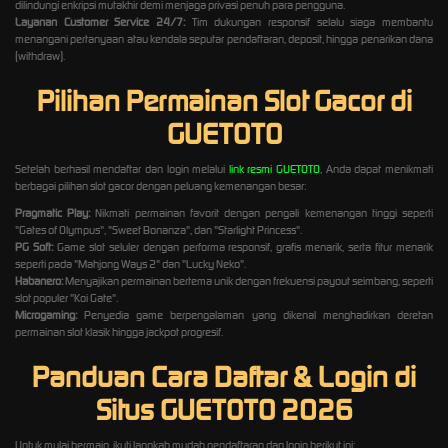
dilindungi enkripsi mutakhir demi menjaga privasi penuh para pengguna.
Layanan Customer Service 24/7:
Tim dukungan responsif selalu siaga membantu
menangani pertanyaan atau kendala seputar pendaftaran, deposit, hingga penarikan dana
(withdraw).
Pilihan Permainan Slot Gacor di
GUETOTO
Setelah berhasil mendaftar dan login melalui
link resmi GUETOTO
, Anda dapat menikmati
berbagai pilihan slot gacor dengan peluang kemenangan besar:
Pragmatic Play:
Nikmati permainan favorit dengan pengali kemenangan tinggi seperti
"Gates of Olympus", "Sweet Bonanza", dan "Starlight Princess".
PG Soft:
Game slot seluler dengan performa responsif, grafis menarik, serta fitur menarik
seperti pada "Mahjong Ways 2" dan "Lucky Neko".
Habanero:
Menyajikan permainan bertema unik dengan frekuensi payout seimbang, seperti
slot populer "Koi Gate".
Microgaming:
Penyedia game berpengalaman yang dikenal menghadirkan deretan
permainan slot klasik hingga jackpot progresif.
Panduan Cara Daftar & Login di
Situs GUETOTO 2026
Untuk mulai bermain, ikuti langkah mudah pendaftaran dan login berikut ini: