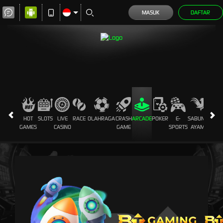
MASUK
DAFTAR
HOT
SLOTS
LIVE
RACE
OLAHRAGA
CRASH
ARCADE
POKER
E-
SABUNG
TOGE
GAMES
CASINO
GAME
SPORTS
AYAM