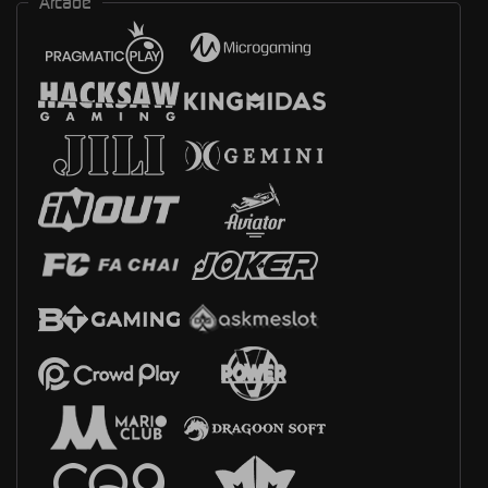
Arcade