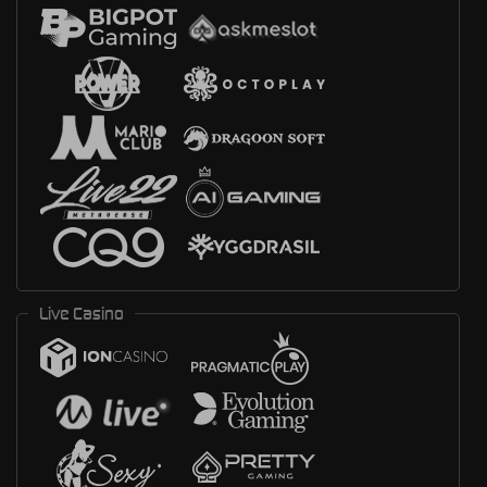
Live Casino