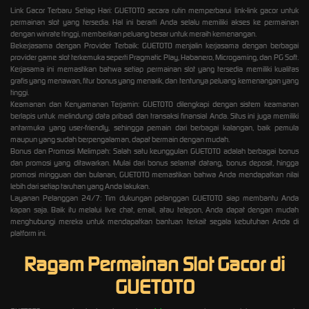
Link Gacor Terbaru Setiap Hari: GUETOTO secara rutin memperbarui link-link gacor untuk
permainan slot yang tersedia. Hal ini berarti Anda selalu memiliki akses ke permainan
dengan winrate tinggi, memberikan peluang besar untuk meraih kemenangan.
Bekerjasama dengan Provider Terbaik: GUETOTO menjalin kerjasama dengan berbagai
provider game slot terkemuka seperti Pragmatic Play, Habanero, Microgaming, dan PG Soft.
Kerjasama ini memastikan bahwa setiap permainan slot yang tersedia memiliki kualitas
grafis yang menawan, fitur bonus yang menarik, dan tentunya peluang kemenangan yang
tinggi.
Keamanan dan Kenyamanan Terjamin: GUETOTO dilengkapi dengan sistem keamanan
berlapis untuk melindungi data pribadi dan transaksi finansial Anda. Situs ini juga memiliki
antarmuka yang user-friendly, sehingga pemain dari berbagai kalangan, baik pemula
maupun yang sudah berpengalaman, dapat bermain dengan mudah.
Bonus dan Promosi Melimpah: Salah satu keunggulan GUETOTO adalah berbagai bonus
dan promosi yang ditawarkan. Mulai dari bonus selamat datang, bonus deposit, hingga
promosi mingguan dan bulanan, GUETOTO memastikan bahwa Anda mendapatkan nilai
lebih dari setiap taruhan yang Anda lakukan.
Layanan Pelanggan 24/7: Tim dukungan pelanggan GUETOTO siap membantu Anda
kapan saja. Baik itu melalui live chat, email, atau telepon, Anda dapat dengan mudah
menghubungi mereka untuk mendapatkan bantuan terkait segala kebutuhan Anda di
platform ini.
Ragam Permainan Slot Gacor di
GUETOTO