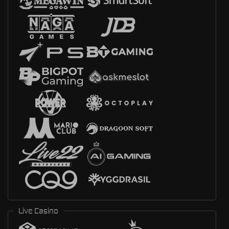
Live Casino