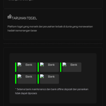
TARUHAN TOGEL
Platform togel yang menarik dari perusahan terbaik di dunia yang menawarkan
hadiah kemenangan besar
* Selama bank maintenance dan bank offline deposit dan penarikan
tidak dapat diproses