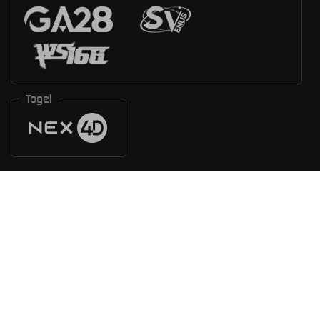
Togel