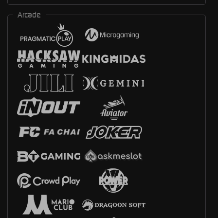
Arcade