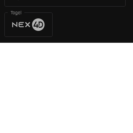
Togel