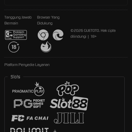
Tanggung Jawab
Browser Yang
Bermain
Didukung
©2026 GUETOTO. Hak cipta
dilindungi | 18+
Platform Penyedia Layanan
Slots