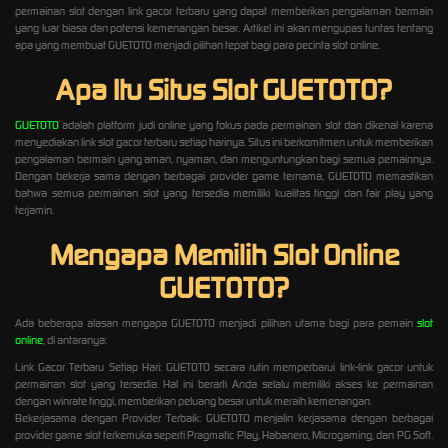
permainan slot dengan link gacor terbaru yang dapat memberikan pengalaman bermain
yang luar biasa dan potensi kemenangan besar. Artikel ini akan mengupas tuntas tentang
apa yang membuat GUETOTO menjadi pilihan tepat bagi para pecinta slot online.
Apa Itu Situs Slot GUETOTO?
GUETOTO
adalah platform judi online yang fokus pada permainan slot dan dikenal karena
menyediakan link slot gacor terbaru setiap harinya. Situs ini berkomitmen untuk memberikan
pengalaman bermain yang aman, nyaman, dan menguntungkan bagi semua pemainnya.
Dengan bekerja sama dengan berbagai provider game ternama, GUETOTO memastikan
bahwa semua permainan slot yang tersedia memiliki kualitas tinggi dan fair play yang
terjamin.
Mengapa Memilih Slot Online
GUETOTO?
Ada beberapa alasan mengapa GUETOTO menjadi pilihan utama bagi para pemain
slot
online
, di antaranya:
Link Gacor Terbaru Setiap Hari: GUETOTO secara rutin memperbarui link-link gacor untuk
permainan slot yang tersedia. Hal ini berarti Anda selalu memiliki akses ke permainan
dengan winrate tinggi, memberikan peluang besar untuk meraih kemenangan.
Bekerjasama dengan Provider Terbaik: GUETOTO menjalin kerjasama dengan berbagai
provider game slot terkemuka seperti Pragmatic Play, Habanero, Microgaming, dan PG Soft.