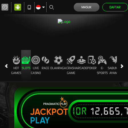
MASUK
DAFTAR
HOT
SLOTS
LIVE
RACE
OLAHRAGA
CRASH
ARCADE
POKER
E-
SABUNG
TOGE
GAMES
CASINO
GAME
SPORTS
AYAM
IDR
12,665,
JACKPOT
PLAY