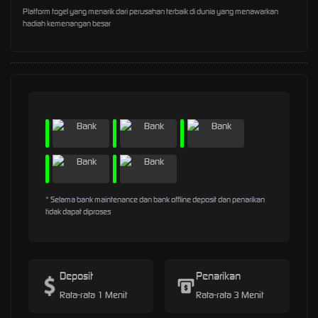
Platform togel yang menarik dari perusahan terbaik di dunia yang menawarkan
hadiah kemenangan besar
* Selama bank maintenance dan bank offline deposit dan penarikan
tidak dapat diproses
Deposit
Penarikan
Rata-rata 1 Menit
Rata-rata 3 Menit