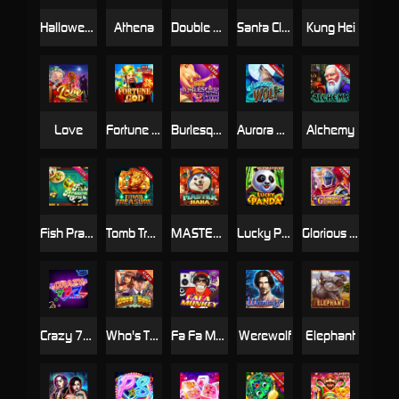
Halloween
Athena
Double Happiness
Santa Claus
Kung Hei
Love
Fortune God
Burlesque 2
Aurora Wolf
Alchemy
Fish Prawn Crab
Tomb Treasure
MASTER HAHA
Lucky Panda
Glorious Kingdom
Crazy 777
Who's The Boss
Fa Fa Monkey
Werewolf
Elephant