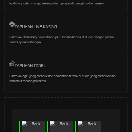
lebih tinggi, dan menyediakan pilihan yang lebih banyak untuk pemain.
TARUHAN LIVE KASINO
Platform Pilihan bagi perusahaan-perusahaan terbaik di dunia, dengan pilihan
variasi game terbanyak
TARUHAN TOGEL
Platform togel yang menarik dari perusahan terbaik di dunia yang menawarkan
hadiah kemenangan besar