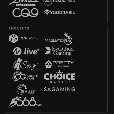
Live Casino