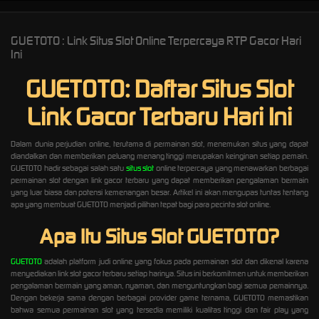
GUETOTO : Link Situs Slot Online Terpercaya RTP Gacor Hari
Ini
GUETOTO: Daftar Situs Slot
Link Gacor Terbaru Hari Ini
Dalam dunia perjudian online, terutama di permainan slot, menemukan situs yang dapat
diandalkan dan memberikan peluang menang tinggi merupakan keinginan setiap pemain.
GUETOTO hadir sebagai salah satu
situs slot
online terpercaya yang menawarkan berbagai
permainan slot dengan link gacor terbaru yang dapat memberikan pengalaman bermain
yang luar biasa dan potensi kemenangan besar. Artikel ini akan mengupas tuntas tentang
apa yang membuat GUETOTO menjadi pilihan tepat bagi para pecinta slot online.
Apa Itu Situs Slot GUETOTO?
GUETOTO
adalah platform judi online yang fokus pada permainan slot dan dikenal karena
menyediakan link slot gacor terbaru setiap harinya. Situs ini berkomitmen untuk memberikan
pengalaman bermain yang aman, nyaman, dan menguntungkan bagi semua pemainnya.
Dengan bekerja sama dengan berbagai provider game ternama, GUETOTO memastikan
bahwa semua permainan slot yang tersedia memiliki kualitas tinggi dan fair play yang