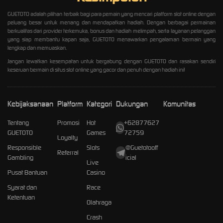
GUETOTO adalah pilihan terbaik bagi para pemain yang mencari platform slot online dengan
peluang besar untuk menang dan mendapatkan hadiah. Dengan berbagai permainan
berkualitas dari provider terkemuka, bonus dan hadiah melimpah, serta layanan pelanggan
yang siap membantu kapan saja, GUETOTO menawarkan pengalaman bermain yang
lengkap dan memuaskan.
Jangan lewatkan kesempatan untuk bergabung dengan GUETOTO dan rasakan sendiri
keseruan bermain di situs slot online yang gacor dan penuh dengan hadiah ini!
Kebijaksanaan
Platform
Kategori
Dukungan
Komunitas
Tentang
Promosi
Hot
+62877627
GUETOTO
Games
72759
Loyalty
Responsible
Slots
@Guetotooff
Referral
Gambling
icial
Live
Pusat Bantuan
Casino
Syarat dan
Race
Ketentuan
Olahraga
Crash