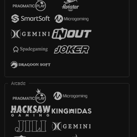
Arcade