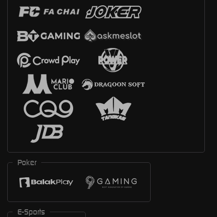
Poker
E-Sports