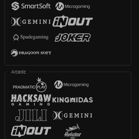
Arcade