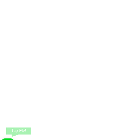
Tap Me!