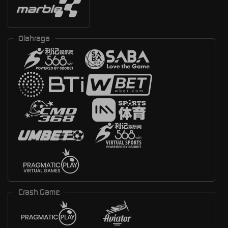
Olahraga
Crash Game