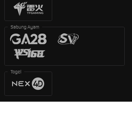
Sabung Ayam
Togel