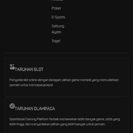
Poker
E-Sports
Sabung
Ayam
Togel
TARUHAN SLOT
Penyedia slot online dengan beragam pilihan game menarik yang memudahkan
pemain untuk mencapai jackpot
TARUHAN OLAHRAGA
Sportsbook Gaming Platform Terbaik menawarkan lebih banyak game, odds yang
lebih tinggi, dan menyediakan pilihan yang lebih banyak untuk pemain.