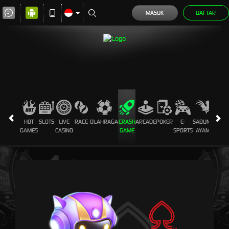
MASUK
DAFTAR
HOT
SLOTS
LIVE
RACE
OLAHRAGA
CRASH
ARCADE
POKER
E-
SABUNG
TOGE
GAMES
CASINO
GAME
SPORTS
AYAM