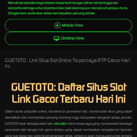
Nikmati sensasi dan kegembiraan tanpa henti dengan pilihan tak terhingga dari
kompetisi olahraga untuk di pertaruhkan, baik lokal maupun dari seluruh penjuru dunia.
Dengan kami, anda akan selalu mendapatkan peluang terbaik.
Mobile View
Desktop View
GUETOTO : Link Situs Slot Online Terpercaya RTP Gacor Hari
Ini
GUETOTO: Daftar Situs Slot
Link Gacor Terbaru Hari Ini
Dalam dunia perjudian online, terutama di permainan slot, menemukan situs yang dapat
diandalkan dan memberikan peluang menang tinggi merupakan keinginan setiap pemain.
GUETOTO hadir sebagai salah satu
situs slot
online terpercaya yang menawarkan berbagai
permainan slot dengan link gacor terbaru yang dapat memberikan pengalaman bermain
yang luar biasa dan potensi kemenangan besar. Artikel ini akan mengupas tuntas tentang