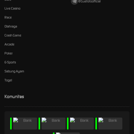
@Guetotoofficial
Live Casino
Race
Olahraga
Crash Game
Arcade
Poker
E-Sports
Sabung Ayam
Togel
Komunitas