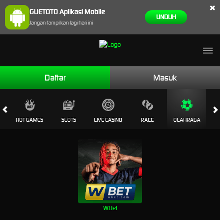
×
GUETOTO Aplikasi Mobile
UNDUH
Jangan tampilkan lagi hari ini
Daftar
Masuk
HOT GAMES
SLOTS
LIVE CASINO
RACE
OLAHRAGA
CRA
WBet