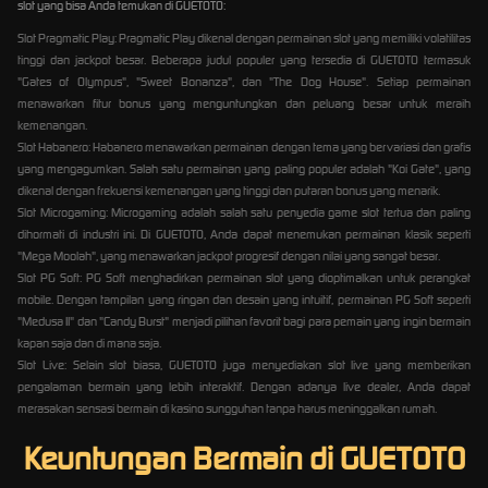
slot yang bisa Anda temukan di GUETOTO:
Slot Pragmatic Play: Pragmatic Play dikenal dengan permainan slot yang memiliki volatilitas
tinggi dan jackpot besar. Beberapa judul populer yang tersedia di GUETOTO termasuk
"Gates of Olympus", "Sweet Bonanza", dan "The Dog House". Setiap permainan
menawarkan fitur bonus yang menguntungkan dan peluang besar untuk meraih
kemenangan.
Slot Habanero: Habanero menawarkan permainan dengan tema yang bervariasi dan grafis
yang mengagumkan. Salah satu permainan yang paling populer adalah "Koi Gate", yang
dikenal dengan frekuensi kemenangan yang tinggi dan putaran bonus yang menarik.
Slot Microgaming: Microgaming adalah salah satu penyedia game slot tertua dan paling
dihormati di industri ini. Di GUETOTO, Anda dapat menemukan permainan klasik seperti
"Mega Moolah", yang menawarkan jackpot progresif dengan nilai yang sangat besar.
Slot PG Soft: PG Soft menghadirkan permainan slot yang dioptimalkan untuk perangkat
mobile. Dengan tampilan yang ringan dan desain yang intuitif, permainan PG Soft seperti
"Medusa II" dan "Candy Burst" menjadi pilihan favorit bagi para pemain yang ingin bermain
kapan saja dan di mana saja.
Slot Live: Selain slot biasa, GUETOTO juga menyediakan slot live yang memberikan
pengalaman bermain yang lebih interaktif. Dengan adanya live dealer, Anda dapat
merasakan sensasi bermain di kasino sungguhan tanpa harus meninggalkan rumah.
Keuntungan Bermain di GUETOTO