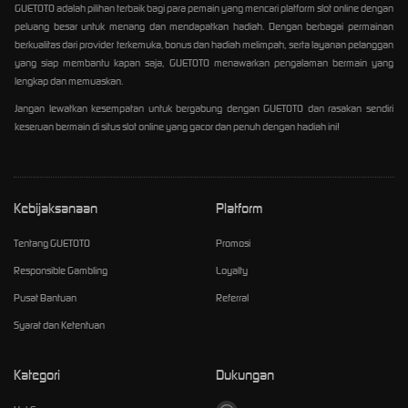
GUETOTO adalah pilihan terbaik bagi para pemain yang mencari platform slot online dengan
peluang besar untuk menang dan mendapatkan hadiah. Dengan berbagai permainan
berkualitas dari provider terkemuka, bonus dan hadiah melimpah, serta layanan pelanggan
yang siap membantu kapan saja, GUETOTO menawarkan pengalaman bermain yang
lengkap dan memuaskan.
Jangan lewatkan kesempatan untuk bergabung dengan GUETOTO dan rasakan sendiri
keseruan bermain di situs slot online yang gacor dan penuh dengan hadiah ini!
Kebijaksanaan
Platform
Tentang GUETOTO
Promosi
Responsible Gambling
Loyalty
Pusat Bantuan
Referral
Syarat dan Ketentuan
Kategori
Dukungan