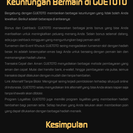
Keuntungan Bermain di GUETOTO
Bergabung dengan GUETOTO memberikan berbagai keuntungan yang tidak boleh Anda
lewatkan. Berikut adalah beberapa di antaranya:
Bonus dan Cashback: GUETOTO menawarkan berbagai jenis bonus yang bisa Anda
manfaatkan untuk meningkatkan peluang menang Anda. Selain bonus selamat datang,
ada juga cashback mingguan yang menguntungkan bagi pemain aktif.
Turnamen dan Event Khusus: GUETOTO sering mengadakan turnamen slot dengan hadiah
besar. Ini adalah kesempatan emas bagi Anda untuk bersaing dengan pemain lain dan
memenangkan hadiah utama.
Transaksi Cepat dan Aman: GUETOTO menyediakan berbagai metode pembayaran yang
aman dan cepat. Mulai dari transfer bank, e-wallet, hingga pembayaran via pulsa, semua
transaksi dapat dilakukan dengan mudah dan tanpa hambatan.
Link Alternatif Tanpa Blokir: Mengingat sering terjadi pemblokiran terhadap situs judi online
di Indonesia, GUETOTO selalu menyediakan link alternatif yang bisa Anda akses kapan saja
tanpa khawatir akan diblokir.
Program Loyalitas: GUETOTO juga memiliki program loyalitas yang memberikan hadiah
tambahan bagi pemain setia. Setiap taruhan yang Anda lakukan akan memberikan poin
yang dapat ditukarkan dengan berbagai hadiah menarik.
Kesimpulan