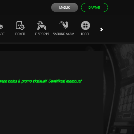
MASUK
DAFTAR
ADE
POKER
E-SPORTS
SABUNG AYAM
TOGEL
PROMOSI
t tanpa batas & promo eksklusif. Gamifikasi membuat