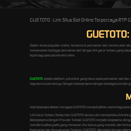
GUETOTO : Link Situs Slot Online Terpercaya RTP Ga
GUETOTO: D
Dalam dunia perjudian online, terutama di permainan slot, menemukan s
menawarkan berbagai permainan slot dengan link gacor terbaru yang dap
tepat bagi para pecinta slot online.
GUETOTO
adalah platform judi online yang fokus pada permainan slot da
bagi semua pemainnya. Dengan bekerja sama dengan berbagai provider game
M
Ada beberapa alasan mengapa GUETOTO menjadi pilihan utama bagi para
Link Gacor Terbaru Setiap Hari: GUETOTO secara rutin memperbarui link-link
Bekerjasama dengan Provider Terbaik: GUETOTO menjalin kerjasama dengan 
memiliki kualitas grafis yang menawan, fitur bonus yang menarik, dan ten
Keamanan dan Kenyamanan Terjamin: GUETOTO dilengkapi dengan sistem keama