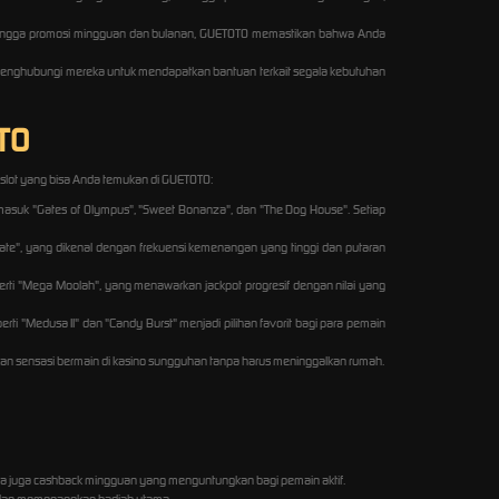
, hingga promosi mingguan dan bulanan, GUETOTO memastikan bahwa Anda
 menghubungi mereka untuk mendapatkan bantuan terkait segala kebutuhan
TO
slot yang bisa Anda temukan di GUETOTO:
termasuk "Gates of Olympus", "Sweet Bonanza", dan "The Dog House". Setiap
te", yang dikenal dengan frekuensi kemenangan yang tinggi dan putaran
perti "Mega Moolah", yang menawarkan jackpot progresif dengan nilai yang
rti "Medusa II" dan "Candy Burst" menjadi pilihan favorit bagi para pemain
sakan sensasi bermain di kasino sungguhan tanpa harus meninggalkan rumah.
a juga cashback mingguan yang menguntungkan bagi pemain aktif.
n dan memenangkan hadiah utama.