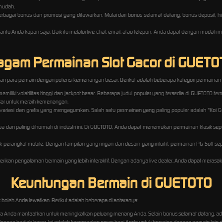
mudah.
rbagai bonus dan promosi yang ditawarkan. Mulai dari bonus selamat datang, bonus deposit
Anda kapan saja. Baik itu melalui live chat, email, atau telepon, Anda dapat dengan mudah
agam Permainan Slot Gacor di GUETO
n para pemain dengan potensi kemenangan besar. Berikut adalah beberapa kategori permainan 
emiliki volatilitas tinggi dan jackpot besar. Beberapa judul populer yang tersedia di GUETOTO 
ar untuk meraih kemenangan.
iasi dan grafis yang mengagumkan. Salah satu permainan yang paling populer adalah "Koi Ga
ua dan paling dihormati di industri ini. Di GUETOTO, Anda dapat menemukan permainan klasik se
 perangkat mobile. Dengan tampilan yang ringan dan desain yang intuitif, permainan PG Soft sepe
mberikan pengalaman bermain yang lebih interaktif. Dengan adanya live dealer, Anda dapat mera
Keuntungan Bermain di GUETOTO
leh Anda lewatkan. Berikut adalah beberapa di antaranya:
a Anda manfaatkan untuk meningkatkan peluang menang Anda. Selain bonus selamat datang, ad
engan hadiah besar. Ini adalah kesempatan emas bagi Anda untuk bersaing dengan pemain lai