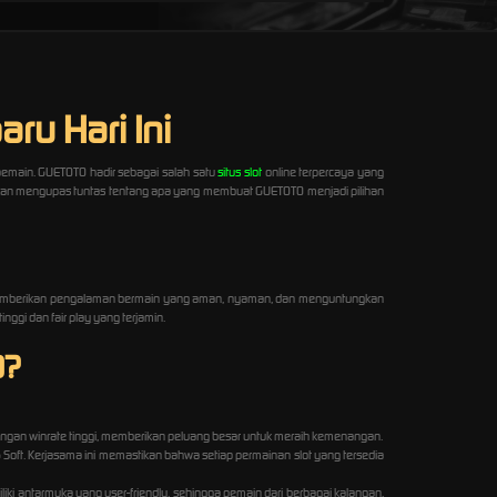
ru Hari Ini
pemain. GUETOTO hadir sebagai salah satu
situs slot
online terpercaya yang
 akan mengupas tuntas tentang apa yang membuat GUETOTO menjadi pilihan
ntuk memberikan pengalaman bermain yang aman, nyaman, dan menguntungkan
gi dan fair play yang terjamin.
O?
an dengan winrate tinggi, memberikan peluang besar untuk meraih kemenangan.
Soft. Kerjasama ini memastikan bahwa setiap permainan slot yang tersedia
iki antarmuka yang user-friendly, sehingga pemain dari berbagai kalangan,