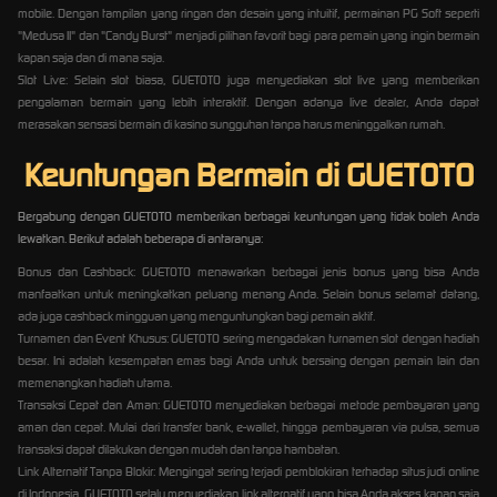
mobile. Dengan tampilan yang ringan dan desain yang intuitif, permainan PG Soft seperti
"Medusa II" dan "Candy Burst" menjadi pilihan favorit bagi para pemain yang ingin bermain
kapan saja dan di mana saja.
Slot Live: Selain slot biasa, GUETOTO juga menyediakan slot live yang memberikan
pengalaman bermain yang lebih interaktif. Dengan adanya live dealer, Anda dapat
merasakan sensasi bermain di kasino sungguhan tanpa harus meninggalkan rumah.
Keuntungan Bermain di GUETOTO
Bergabung dengan GUETOTO memberikan berbagai keuntungan yang tidak boleh Anda
lewatkan. Berikut adalah beberapa di antaranya:
Bonus dan Cashback: GUETOTO menawarkan berbagai jenis bonus yang bisa Anda
manfaatkan untuk meningkatkan peluang menang Anda. Selain bonus selamat datang,
ada juga cashback mingguan yang menguntungkan bagi pemain aktif.
Turnamen dan Event Khusus: GUETOTO sering mengadakan turnamen slot dengan hadiah
besar. Ini adalah kesempatan emas bagi Anda untuk bersaing dengan pemain lain dan
memenangkan hadiah utama.
Transaksi Cepat dan Aman: GUETOTO menyediakan berbagai metode pembayaran yang
aman dan cepat. Mulai dari transfer bank, e-wallet, hingga pembayaran via pulsa, semua
transaksi dapat dilakukan dengan mudah dan tanpa hambatan.
Link Alternatif Tanpa Blokir: Mengingat sering terjadi pemblokiran terhadap situs judi online
di Indonesia, GUETOTO selalu menyediakan link alternatif yang bisa Anda akses kapan saja