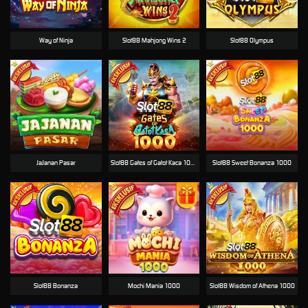
Way of Ninja
Slot88 Mahjong Wins 2
Slot88 Olympus
JaJanan Pasar
Slot88 Gates of Gatot Kaca 1000
Slot88 Sweet Bonanza 1000
Slot88 Bonanza
Mochi Mania 1000
Slot88 Wisdom of Athena 1000