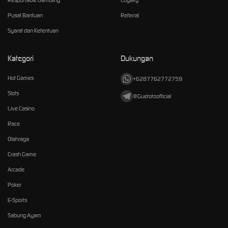
Responsible Gambling
Loyalty
Pusat Bantuan
Referral
Syarat dan Ketentuan
Kategori
Dukungan
Hot Games
+6287762772759
Slots
@Guetotoofficial
Live Casino
Race
Olahraga
Crash Game
Arcade
Poker
E-Sports
Sabung Ayam