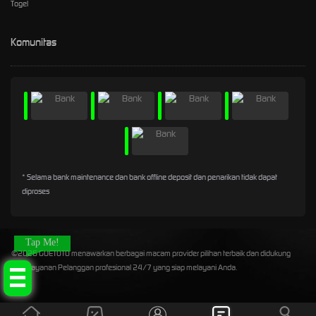
Togel
Komunitas
* Selama bank maintenance dan bank offline deposit dan penarikan tidak dapat
diproses
Tap Me!
©2026 GUETOTO menawarkan berbagai macam provider pilihan terbaik dan didukung
oleh Layanan Pelanggan profesional 24/7 yang siap melayani Anda.