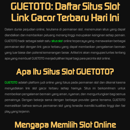
GUETOTO: Daftar Situs Slot
Link Gacor Terbaru Hari Ini
Dalam dunia perjudian online, terutama di permainan slot, menemukan situs yang dapat
diandalkan dan memberikan peluang menang tinggi merupakan keinginan setiap pemain.
GUETOTO hadir sebagai salah satu
situs slot
online terpercaya yang menawarkan berbagai
permainan slot dengan link gacor terbaru yang dapat memberikan pengalaman bermain
yang luar biasa dan potensi kemenangan besar. Artikel ini akan mengupas tuntas tentang
apa yang membuat GUETOTO menjadi pilihan tepat bagi para pecinta slot online.
Apa Itu Situs Slot GUETOTO?
GUETOTO
adalah platform judi online yang fokus pada permainan slot dan dikenal karena
menyediakan link slot gacor terbaru setiap harinya. Situs ini berkomitmen untuk
memberikan pengalaman bermain yang aman, nyaman, dan menguntungkan bagi semua
pemainnya. Dengan bekerja sama dengan berbagai provider game ternama, GUETOTO
memastikan bahwa semua permainan slot yang tersedia memiliki kualitas tinggi dan fair
play yang terjamin.
Mengapa Memilih Slot Online