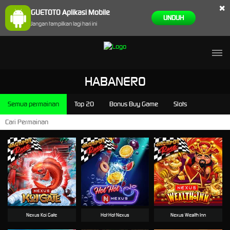
×
GUETOTO Aplikasi Mobile
UNDUH
Jangan tampilkan lagi hari ini
HABANERO
Semua permainan
Top 20
Bonus Buy Game
Slots
Nexus Koi Gate
Hot Hot Nexus
Nexus Wealth Inn