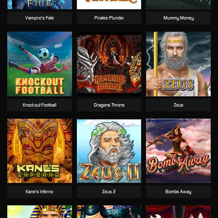
Vampire's Fate
Pirates Plunder
Mummy Money
Knockout Football
Dragons Throne
Zeus
Kane's Inferno
Zeus 2
Bombs Away