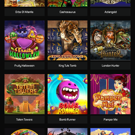
Orbs Of Atlantis
Cashosaurus
Azlangold
Fruity Halloween
King Tuts Tomb
London Hunter
Totem Towers
Bomb Runner
Pamper Me