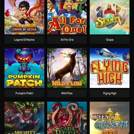
Legend Of Nezha
All For One
Scopa
Pumpkin Patch
Wild Flow
Flying High