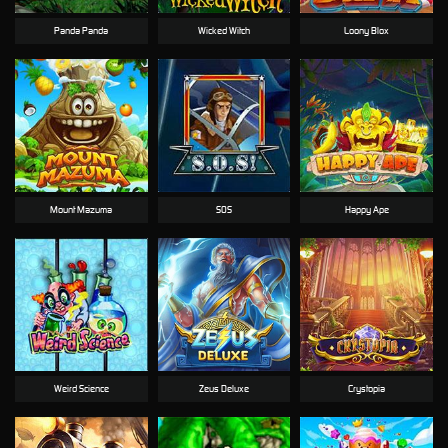
Panda Panda
Wicked Witch
Loony Blox
Mount Mazuma
SOS
Happy Ape
Weird Science
Zeus Deluxe
Crystopia