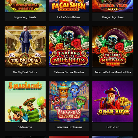
Legendary Beasts
Fa Cai Shen Deluxe
Dragon Tiger Gate
The Big Deal Deluxe
Taberna De Los Muertos
Taberna De Los Muertos Ultra
5 Mariachis
Calaveras Explosivas
Gold Rush