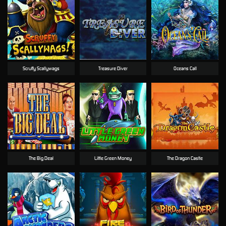
Scruffy Scallywags
Treasure Diver
Oceans Call
The Big Deal
Little Green Money
The Dragon Castle