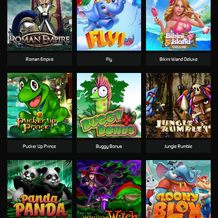
Roman Empire
Fly
Bikini Island Deluxe
Pucker Up Prince
Buggy Bonus
Jungle Rumble