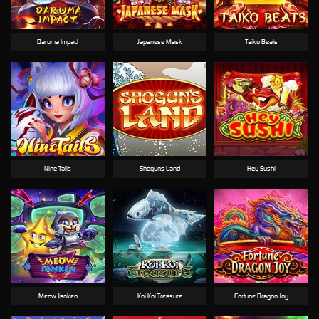
Daruma Impact
Japanese Mask
Taiko Beats
Nine Tails
Shoguns Land
Hey Sushi
Meow Janken
Koi Koi Treasure
Fortune Dragon Joy