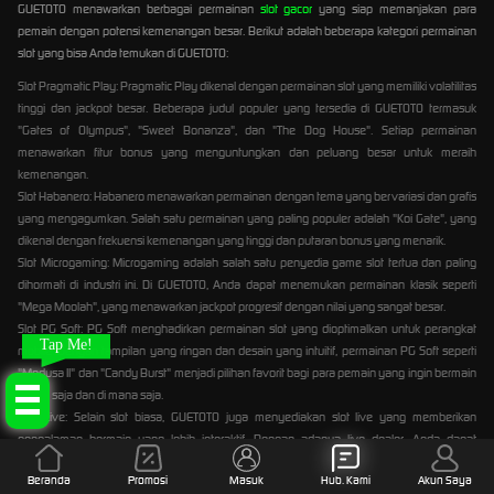
GUETOTO menawarkan berbagai permainan
slot gacor
yang siap memanjakan para
pemain dengan potensi kemenangan besar. Berikut adalah beberapa kategori permainan
slot yang bisa Anda temukan di GUETOTO:
Slot Pragmatic Play: Pragmatic Play dikenal dengan permainan slot yang memiliki volatilitas
tinggi dan jackpot besar. Beberapa judul populer yang tersedia di GUETOTO termasuk
"Gates of Olympus", "Sweet Bonanza", dan "The Dog House". Setiap permainan
menawarkan fitur bonus yang menguntungkan dan peluang besar untuk meraih
kemenangan.
Slot Habanero: Habanero menawarkan permainan dengan tema yang bervariasi dan grafis
yang mengagumkan. Salah satu permainan yang paling populer adalah "Koi Gate", yang
dikenal dengan frekuensi kemenangan yang tinggi dan putaran bonus yang menarik.
Slot Microgaming: Microgaming adalah salah satu penyedia game slot tertua dan paling
dihormati di industri ini. Di GUETOTO, Anda dapat menemukan permainan klasik seperti
"Mega Moolah", yang menawarkan jackpot progresif dengan nilai yang sangat besar.
Slot PG Soft: PG Soft menghadirkan permainan slot yang dioptimalkan untuk perangkat
Tap Me!
mobile. Dengan tampilan yang ringan dan desain yang intuitif, permainan PG Soft seperti
"Medusa II" dan "Candy Burst" menjadi pilihan favorit bagi para pemain yang ingin bermain
kapan saja dan di mana saja.
Slot Live: Selain slot biasa, GUETOTO juga menyediakan slot live yang memberikan
pengalaman bermain yang lebih interaktif. Dengan adanya live dealer, Anda dapat
merasakan sensasi bermain di kasino sungguhan tanpa harus meninggalkan rumah.
Beranda
Promosi
Masuk
Hub. Kami
Akun Saya