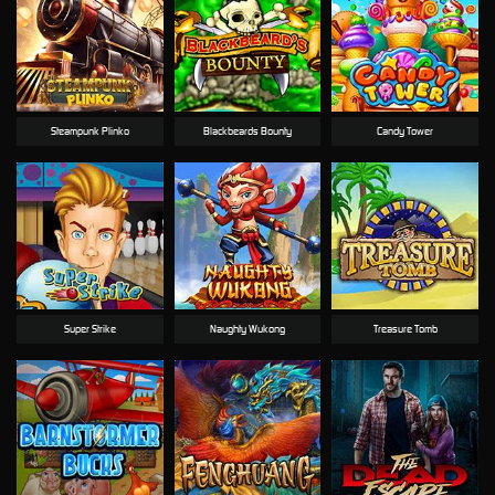
Steampunk Plinko
Blackbeards Bounty
Candy Tower
Super Strike
Naughty Wukong
Treasure Tomb