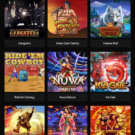
Gangsters
Indian Cash Catcher
Indiana Wolf
Ride Em Cowboy
Nuwa Deluxe
Koi Gate