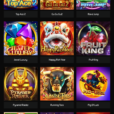
Top Ace 2
Gu Gu Gu2
Rave Jump
Jewel Luxury
Happy Rich Year
Fruit King
Pyramid Raider
Running Toro
Pig Of Luck