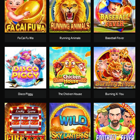
Fa Cai Fu Wa
Running Animals
Baseball Fever
Disco Piggy
The Chicken House
Burning Xi-You