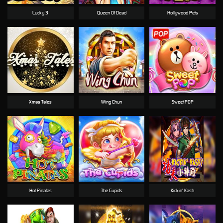
Lucky 3
Queen Of Dead
Hollywood Pets
Xmas Tales
Wing Chun
Sweet POP
Hot Pinatas
The Cupids
Kickin' Kash