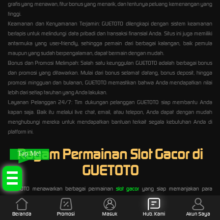
grafis yang menawan, fitur bonus yang menarik, dan tentunya peluang kemenangan yang
tinggi.
Keamanan dan Kenyamanan Terjamin: GUETOTO dilengkapi dengan sistem keamanan
berlapis untuk melindungi data pribadi dan transaksi finansial Anda. Situs ini juga memiliki
antarmuka yang user-friendly, sehingga pemain dari berbagai kalangan, baik pemula
maupun yang sudah berpengalaman, dapat bermain dengan mudah.
Bonus dan Promosi Melimpah: Salah satu keunggulan GUETOTO adalah berbagai bonus
dan promosi yang ditawarkan. Mulai dari bonus selamat datang, bonus deposit, hingga
promosi mingguan dan bulanan, GUETOTO memastikan bahwa Anda mendapatkan nilai
lebih dari setiap taruhan yang Anda lakukan.
Layanan Pelanggan 24/7: Tim dukungan pelanggan GUETOTO siap membantu Anda
kapan saja. Baik itu melalui live chat, email, atau telepon, Anda dapat dengan mudah
menghubungi mereka untuk mendapatkan bantuan terkait segala kebutuhan Anda di
platform ini.
Ragam Permainan Slot Gacor di
Tap Me!
GUETOTO
GUETOTO menawarkan berbagai permainan
slot gacor
yang siap memanjakan para
pemain dengan potensi kemenangan besar. Berikut adalah beberapa kategori permainan
slot yang bisa Anda temukan di GUETOTO:
Beranda
Promosi
Masuk
Hub. Kami
Akun Saya