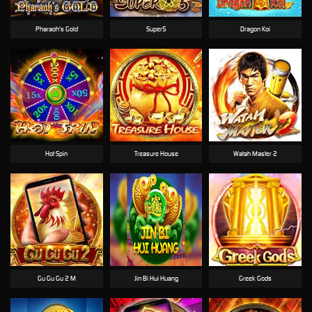
Pharaoh's Gold
Super5
Dragon Koi
Hot Spin
Treasure House
Watah Master 2
Gu Gu Gu 2 M
Jin Bi Hui Huang
Greek Gods