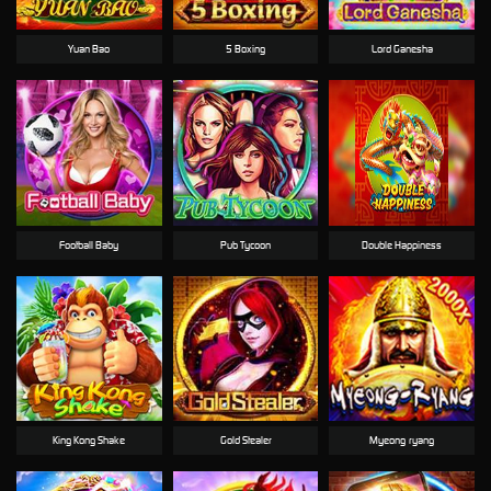
Yuan Bao
5 Boxing
Lord Ganesha
Football Baby
Pub Tycoon
Double Happiness
King Kong Shake
Gold Stealer
Myeong-ryang