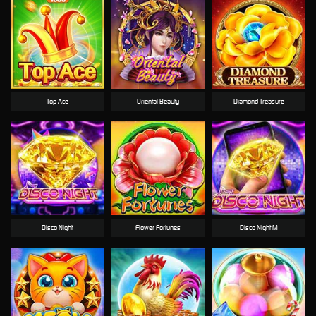
Top Ace
Oriental Beauty
Diamond Treasure
Disco Night
Flower Fortunes
Disco Night M