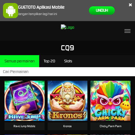
×
GUETOTO Aplikasi Mobile
UNDUH
Jangan tampilkan lagi hari ini
CQ9
Semua permainan
Top 20
Slots
Rave Jump Mobile
Kronos
Chicky Parm Parm