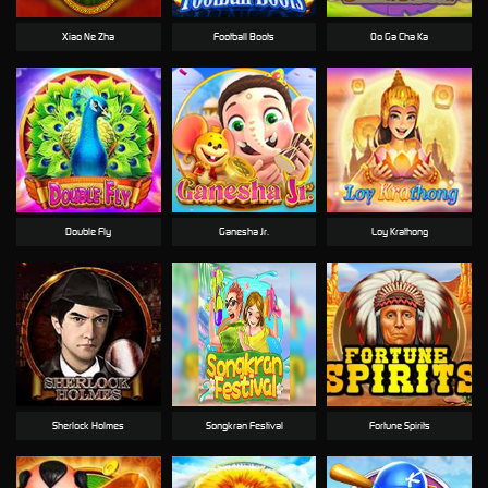
Xiao Ne Zha
Football Boots
Oo Ga Cha Ka
Double Fly
Ganesha Jr.
Loy Krathong
Sherlock Holmes
Songkran Festival
Fortune Spirits