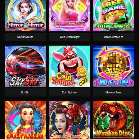
Mirror Mirror
Wild Disco Night
Rave Jump 2 M
Skr Skr
Coin Spinner
Move n' Jump