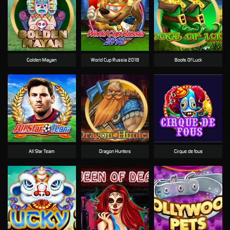
Golden Mayan
World Cup Russia 2018
Boots Of Luck
All Star Team
Dragon Hunters
Cirque de fous