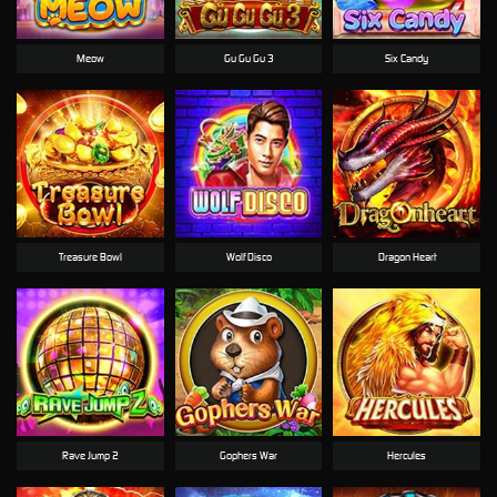
Meow
Gu Gu Gu 3
Six Candy
Treasure Bowl
Wolf Disco
Dragon Heart
Rave Jump 2
Gophers War
Hercules