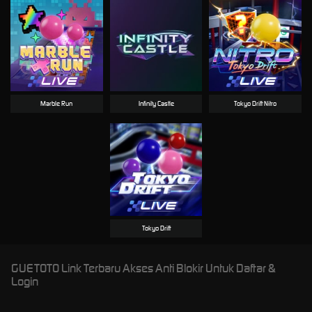
Marble Run
Infinity Castle
Tokyo Drift Nitro
Tokyo Drift
GUETOTO Link Terbaru Akses Anti Blokir Untuk Daftar &
Login