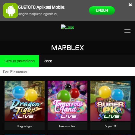
×
GUETOTO Aplikasi Mobile
UNDUH
Jangan tampilkan lagi hari ini
MARBLEX
Semua permainan
Race
Dragon Tiger
Tomorrow land
Super PK