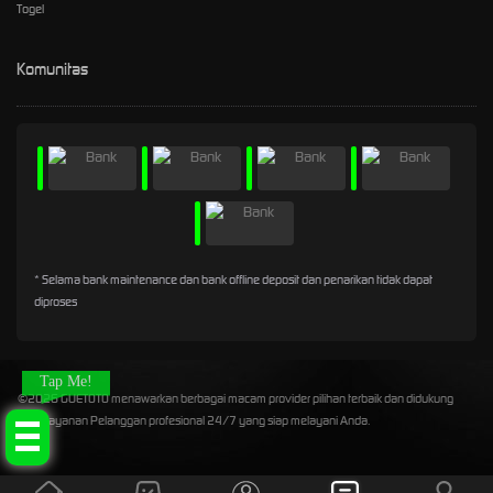
Togel
Komunitas
* Selama bank maintenance dan bank offline deposit dan penarikan tidak dapat
diproses
Tap Me!
©2026 GUETOTO menawarkan berbagai macam provider pilihan terbaik dan didukung
oleh Layanan Pelanggan profesional 24/7 yang siap melayani Anda.