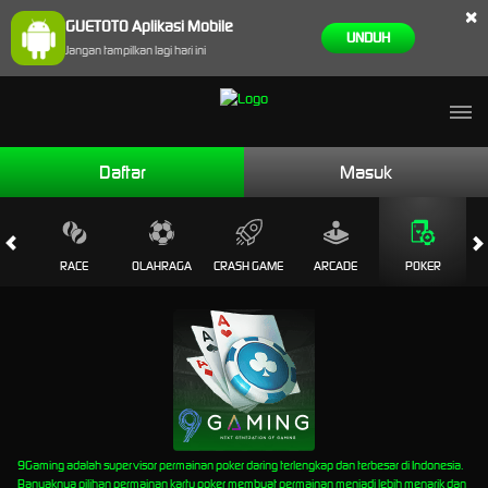
×
GUETOTO Aplikasi Mobile
UNDUH
Jangan tampilkan lagi hari ini
Daftar
Masuk
SINO
RACE
OLAHRAGA
CRASH GAME
ARCADE
POKER
9Gaming adalah supervisor permainan poker daring terlengkap dan terbesar di Indonesia.
Banyaknya pilihan permainan kartu poker membuat permainan menjadi lebih menarik dan