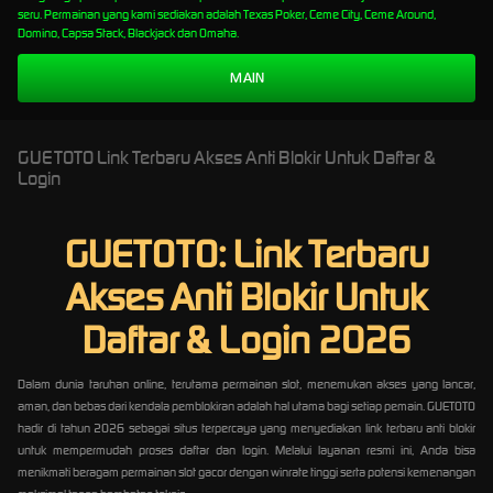
seru. Permainan yang kami sediakan adalah Texas Poker, Ceme City, Ceme Around,
Domino, Capsa Stack, Blackjack dan Omaha.
MAIN
GUETOTO Link Terbaru Akses Anti Blokir Untuk Daftar &
Login
GUETOTO: Link Terbaru
Akses Anti Blokir Untuk
Daftar & Login 2026
Dalam dunia taruhan online, terutama permainan slot, menemukan akses yang lancar,
aman, dan bebas dari kendala pemblokiran adalah hal utama bagi setiap pemain. GUETOTO
hadir di tahun 2026 sebagai situs terpercaya yang menyediakan link terbaru anti blokir
untuk mempermudah proses daftar dan login. Melalui layanan resmi ini, Anda bisa
menikmati beragam permainan slot gacor dengan winrate tinggi serta potensi kemenangan