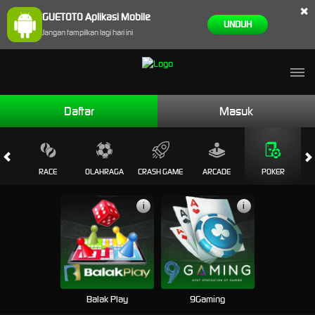
×
GUETOTO Aplikasi Mobile
UNDUH
Jangan tampilkan lagi hari ini
Daftar
Masuk
SINO
RACE
OLAHRAGA
CRASH GAME
ARCADE
POKER
i
i
Balak Play
9Gaming