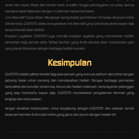
aman dan cepat. Mulai dari transfer bank, e-wallet, hingga pembayaran via pulsa, semua
transaksi dapat dilakukan dengan mudah dan tanpa hambatan.
Link Alternatif Tanpa Blokir: Mengingat sering terjadi pemblokiran terhadap situs judi online
di Indonesia, GUETOTO selalu menyediakan link alternatif yang bisa Anda akses kapan saja
tanpa khawatir akan diblokir.
Program Loyalitas: GUETOTO juga memiliki program loyalitas yang memberikan hadiah
tambahan bagi pemain setia. Setiap taruhan yang Anda lakukan akan memberikan poin
yang dapat ditukarkan dengan berbagai hadiah menarik.
Kesimpulan
GUETOTO adalah pilihan terbaik bagi para pemain yang mencari platform slot online dengan
peluang besar untuk menang dan mendapatkan hadiah. Dengan berbagai permainan
berkualitas dari provider terkemuka, bonus dan hadiah melimpah, serta layanan pelanggan
yang siap membantu kapan saja, GUETOTO menawarkan pengalaman bermain yang
lengkap dan memuaskan.
Jangan lewatkan kesempatan untuk bergabung dengan GUETOTO dan rasakan sendiri
keseruan bermain di situs slot online yang gacor dan penuh dengan hadiah ini!