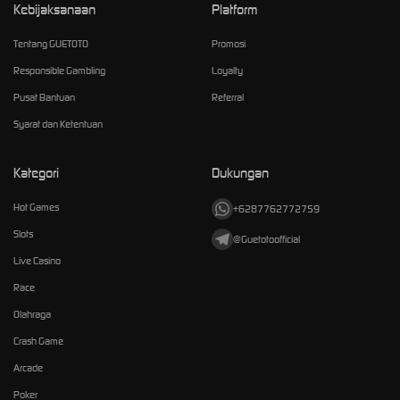
Kebijaksanaan
Platform
Tentang GUETOTO
Promosi
Responsible Gambling
Loyalty
Pusat Bantuan
Referral
Syarat dan Ketentuan
Kategori
Dukungan
Hot Games
+6287762772759
Slots
@Guetotoofficial
Live Casino
Race
Olahraga
Crash Game
Arcade
Poker